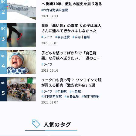
へ 開業30年、激動の歴史を振り返る
お台場海浜公園駅
2021.07.23
童謡「赤い靴」の真実 女の子は異人
さんに連れて行かれはしなかった
ライフ
表参道駅
麻布十番駅
2020.05.01
子どもを怒ってばかりで「自己嫌
悪」な母親へ送りたい、一通のここ
ろの処方箋
ライフ
2019.06.16
ユニクロも真っ青？ ワンコインで服
が買える都内「激安衣料店」5選
ライフ
中野駅
十条駅
地下鉄赤塚駅
日暮里駅
泉体育館駅
2022.01.07
人気のタグ