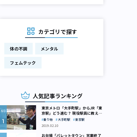
カテゴリで探す
体の不調
メンタル
フェムテック
人気記事ランキング
東京メトロ「大手町駅」からJR「東
京駅」どう進む？ 現役駅員に教えて
もらいました
乗り物
大手町駅
東京駅
2019.02.10
お台場「パレットタウン」営業終了