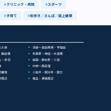
クリニック・病院
スポーツ
子育て
街歩き／さんぽ／路上観察
大久保
池袋～高田馬場・早稲田
・飯田橋
秋葉原・神田・水道橋
込・赤羽
両国・錦糸町・小岩
線
中野～西荻窪
武蔵境
小金井・国分寺・国立
市周辺
福生・青梅周辺