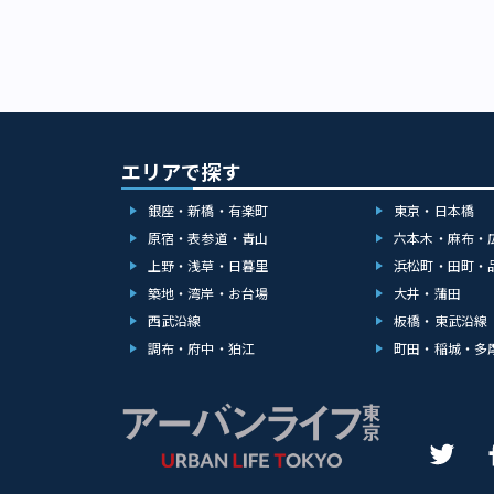
エリアで探す
銀座・新橋・有楽町
東京・日本橋
原宿・表参道・青山
六本木・麻布・
上野・浅草・日暮里
浜松町・田町・
築地・湾岸・お台場
大井・蒲田
西武沿線
板橋・東武沿線
調布・府中・狛江
町田・稲城・多