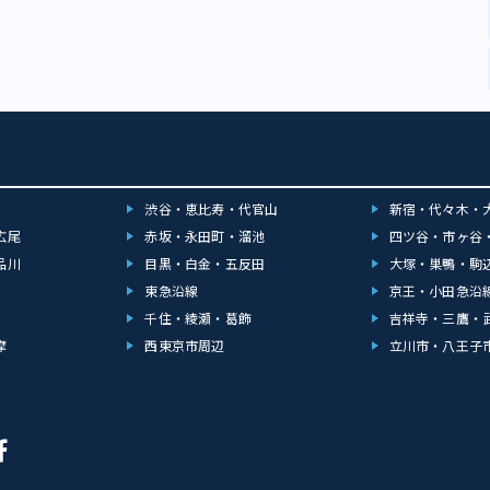
渋谷・恵比寿・代官山
新宿・代々木・
広尾
赤坂・永田町・溜池
四ツ谷・市ヶ谷
品川
目黒・白金・五反田
大塚・巣鴨・駒
東急沿線
京王・小田急沿
千住・綾瀬・葛飾
吉祥寺・三鷹・
摩
西東京市周辺
立川市・八王子