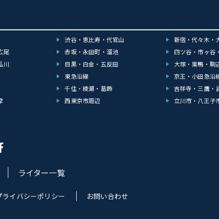
渋谷・恵比寿・代官山
新宿・代々木・
広尾
赤坂・永田町・溜池
四ツ谷・市ヶ谷
品川
目黒・白金・五反田
大塚・巣鴨・駒
東急沿線
京王・小田急沿
千住・綾瀬・葛飾
吉祥寺・三鷹・
摩
西東京市周辺
立川市・八王子
ライター一覧
プライバシーポリシー
お問い合わせ