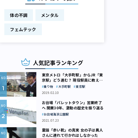
体の不調
メンタル
フェムテック
人気記事ランキング
東京メトロ「大手町駅」からJR「東
京駅」どう進む？ 現役駅員に教えて
もらいました
乗り物
大手町駅
東京駅
2019.02.10
お台場「パレットタウン」営業終了
へ 開業30年、激動の歴史を振り返る
お台場海浜公園駅
2021.07.23
童謡「赤い靴」の真実 女の子は異人
さんに連れて行かれはしなかった