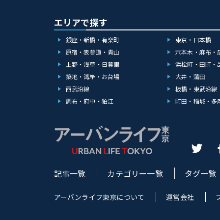
エリアで探す
銀座・新橋・有楽町
東京・日本橋
原宿・表参道・青山
六本木・麻布・
上野・浅草・日暮里
浜松町・田町・
築地・湾岸・お台場
大井・蒲田
西武沿線
板橋・東武沿線
調布・府中・狛江
町田・稲城・多
記事一覧
カテゴリー一覧
タグ一覧
アーバンライフ東京について
運営会社