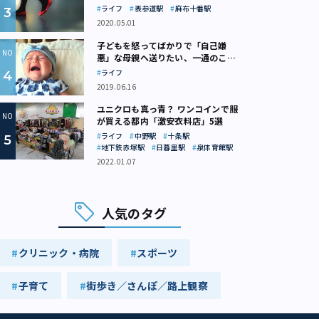
ライフ
表参道駅
麻布十番駅
2020.05.01
子どもを怒ってばかりで「自己嫌
悪」な母親へ送りたい、一通のここ
ろの処方箋
ライフ
2019.06.16
ユニクロも真っ青？ ワンコインで服
が買える都内「激安衣料店」5選
ライフ
中野駅
十条駅
地下鉄赤塚駅
日暮里駅
泉体育館駅
2022.01.07
人気のタグ
クリニック・病院
スポーツ
子育て
街歩き／さんぽ／路上観察