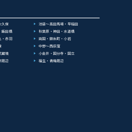
大久保
池袋～高田馬場・早稲田
・飯田橋
秋葉原・神田・水道橋
込・赤羽
両国・錦糸町・小岩
線
中野～西荻窪
武蔵境
小金井・国分寺・国立
市周辺
福生・青梅周辺