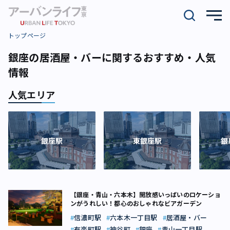
トップページ
銀座の居酒屋・バーに関するおすすめ・人気
情報
人気エリア
銀座駅
東銀座駅
銀
【銀座・青山・六本木】開放感いっぱいのロケーショ
ンがうれしい！都心のおしゃれなビアガーデン
信濃町駅
六本木一丁目駅
居酒屋・バー
有楽町駅
神谷町
銀座
青山一丁目駅