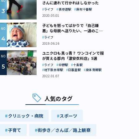
さんに連れて行かれはしなかった
ライフ
表参道駅
麻布十番駅
2020.05.01
子どもを怒ってばかりで「自己嫌
悪」な母親へ送りたい、一通のここ
ろの処方箋
ライフ
2019.06.16
ユニクロも真っ青？ ワンコインで服
が買える都内「激安衣料店」5選
ライフ
中野駅
十条駅
地下鉄赤塚駅
日暮里駅
泉体育館駅
2022.01.07
人気のタグ
クリニック・病院
スポーツ
子育て
街歩き／さんぽ／路上観察