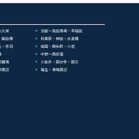
大久保
池袋～高田馬場・早稲田
・飯田橋
秋葉原・神田・水道橋
込・赤羽
両国・錦糸町・小岩
線
中野～西荻窪
武蔵境
小金井・国分寺・国立
市周辺
福生・青梅周辺