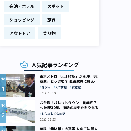
宿泊・ホテル
スポット
ショッピング
旅行
アウトドア
乗り物
人気記事ランキング
東京メトロ「大手町駅」からJR「東
京駅」どう進む？ 現役駅員に教えて
もらいました
乗り物
大手町駅
東京駅
2019.02.10
お台場「パレットタウン」営業終了
へ 開業30年、激動の歴史を振り返る
お台場海浜公園駅
2021.07.23
童謡「赤い靴」の真実 女の子は異人