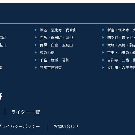
渋谷・恵比寿・代官山
新宿・代々木・
広尾
赤坂・永田町・溜池
四ツ谷・市ヶ谷
品川
目黒・白金・五反田
大塚・巣鴨・駒
東急沿線
京王・小田急沿
千住・綾瀬・葛飾
吉祥寺・三鷹・
摩
西東京市周辺
立川市・八王子
ライター一覧
プライバシーポリシー
お問い合わせ