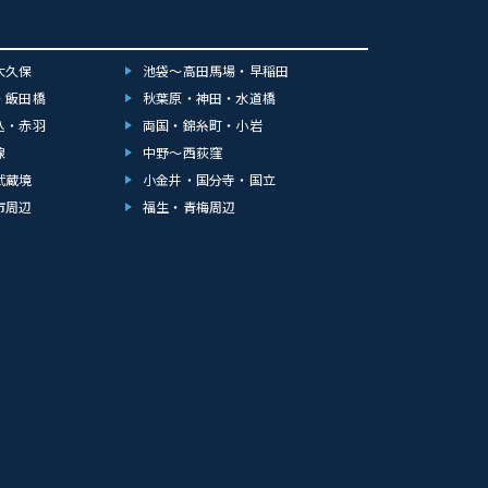
大久保
池袋～高田馬場・早稲田
・飯田橋
秋葉原・神田・水道橋
込・赤羽
両国・錦糸町・小岩
線
中野～西荻窪
武蔵境
小金井・国分寺・国立
市周辺
福生・青梅周辺