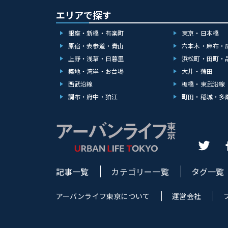
エリアで探す
銀座・新橋・有楽町
東京・日本橋
原宿・表参道・青山
六本木・麻布・
上野・浅草・日暮里
浜松町・田町・
築地・湾岸・お台場
大井・蒲田
西武沿線
板橋・東武沿線
調布・府中・狛江
町田・稲城・多
記事一覧
カテゴリー一覧
タグ一覧
アーバンライフ東京について
運営会社