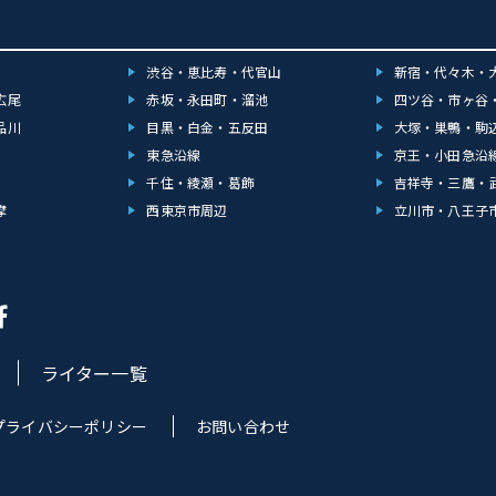
渋谷・恵比寿・代官山
新宿・代々木・
広尾
赤坂・永田町・溜池
四ツ谷・市ヶ谷
品川
目黒・白金・五反田
大塚・巣鴨・駒
東急沿線
京王・小田急沿
千住・綾瀬・葛飾
吉祥寺・三鷹・
摩
西東京市周辺
立川市・八王子
ライター一覧
プライバシーポリシー
お問い合わせ