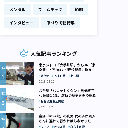
メンタル
フェムテック
節約
インタビュー
中づり掲載特集
人気記事ランキング
東京メトロ「大手町駅」からJR「東
京駅」どう進む？ 現役駅員に教えて
もらいました
乗り物
大手町駅
東京駅
2019.02.10
お台場「パレットタウン」営業終了
へ 開業30年、激動の歴史を振り返る
お台場海浜公園駅
2021.07.23
童謡「赤い靴」の真実 女の子は異人
さんに連れて行かれはしなかった
ライフ
表参道駅
麻布十番駅