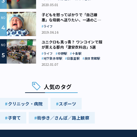
2020.05.01
子どもを怒ってばかりで「自己嫌
悪」な母親へ送りたい、一通のここ
ろの処方箋
ライフ
2019.06.16
ユニクロも真っ青？ ワンコインで服
が買える都内「激安衣料店」5選
ライフ
中野駅
十条駅
地下鉄赤塚駅
日暮里駅
泉体育館駅
2022.01.07
人気のタグ
クリニック・病院
スポーツ
子育て
街歩き／さんぽ／路上観察