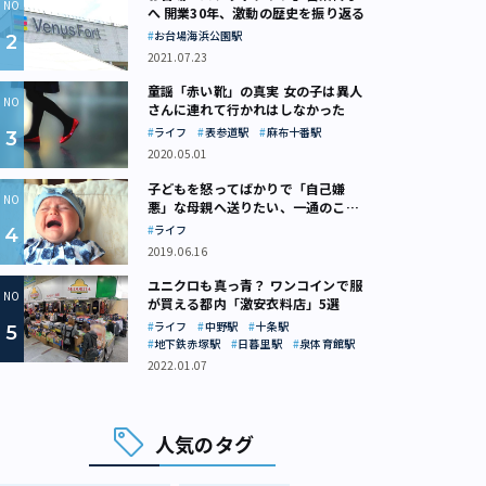
へ 開業30年、激動の歴史を振り返る
お台場海浜公園駅
2021.07.23
童謡「赤い靴」の真実 女の子は異人
さんに連れて行かれはしなかった
ライフ
表参道駅
麻布十番駅
2020.05.01
子どもを怒ってばかりで「自己嫌
悪」な母親へ送りたい、一通のここ
ろの処方箋
ライフ
2019.06.16
ユニクロも真っ青？ ワンコインで服
が買える都内「激安衣料店」5選
ライフ
中野駅
十条駅
地下鉄赤塚駅
日暮里駅
泉体育館駅
2022.01.07
人気のタグ