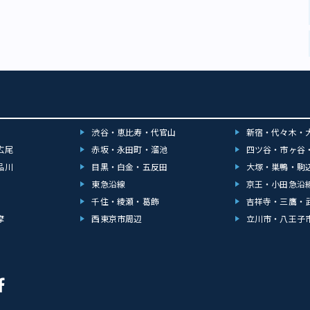
渋谷・恵比寿・代官山
新宿・代々木・
広尾
赤坂・永田町・溜池
四ツ谷・市ヶ谷
品川
目黒・白金・五反田
大塚・巣鴨・駒
東急沿線
京王・小田急沿
千住・綾瀬・葛飾
吉祥寺・三鷹・
摩
西東京市周辺
立川市・八王子