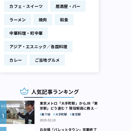
カフェ・スイーツ
居酒屋・バー
ラーメン
焼肉
和食
中華料理・町中華
アジア・エスニック／各国料理
カレー
ご当地グルメ
人気記事ランキング
東京メトロ「大手町駅」からJR「東
京駅」どう進む？ 現役駅員に教えて
もらいました
乗り物
大手町駅
東京駅
2019.02.10
お台場「パレットタウン」営業終了