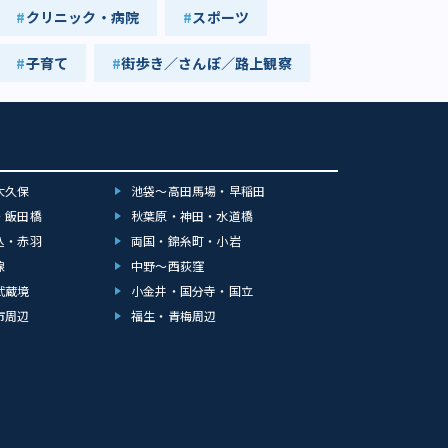
クリニック・病院
スポーツ
子育て
街歩き／さんぽ／路上観察
大久保
池袋～高田馬場・早稲田
・飯田橋
秋葉原・神田・水道橋
込・赤羽
両国・錦糸町・小岩
線
中野～西荻窪
武蔵境
小金井・国分寺・国立
市周辺
福生・青梅周辺