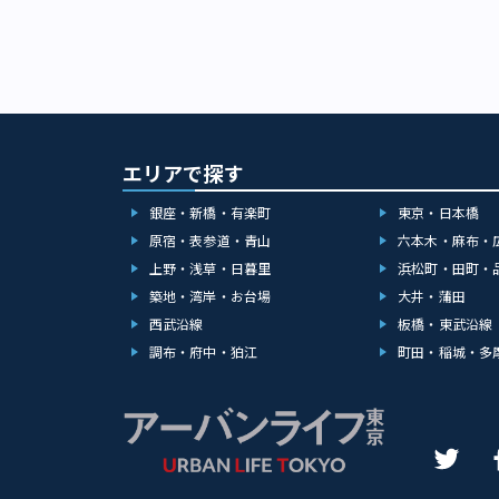
エリアで探す
銀座・新橋・有楽町
東京・日本橋
原宿・表参道・青山
六本木・麻布・
上野・浅草・日暮里
浜松町・田町・
築地・湾岸・お台場
大井・蒲田
西武沿線
板橋・東武沿線
調布・府中・狛江
町田・稲城・多