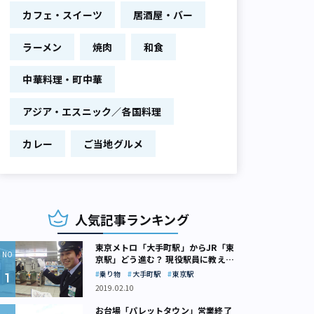
カフェ・スイーツ
居酒屋・バー
ラーメン
焼肉
和食
中華料理・町中華
アジア・エスニック／各国料理
カレー
ご当地グルメ
人気記事ランキング
東京メトロ「大手町駅」からJR「東
京駅」どう進む？ 現役駅員に教えて
もらいました
乗り物
大手町駅
東京駅
2019.02.10
お台場「パレットタウン」営業終了