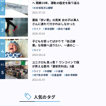
へ 開業30年、激動の歴史を振り返る
お台場海浜公園駅
2021.07.23
童謡「赤い靴」の真実 女の子は異人
さんに連れて行かれはしなかった
ライフ
表参道駅
麻布十番駅
2020.05.01
子どもを怒ってばかりで「自己嫌
悪」な母親へ送りたい、一通のここ
ろの処方箋
ライフ
2019.06.16
ユニクロも真っ青？ ワンコインで服
が買える都内「激安衣料店」5選
ライフ
中野駅
十条駅
地下鉄赤塚駅
日暮里駅
泉体育館駅
2022.01.07
人気のタグ