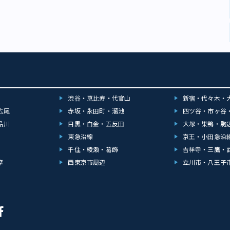
渋谷・恵比寿・代官山
新宿・代々木・
広尾
赤坂・永田町・溜池
四ツ谷・市ヶ谷
品川
目黒・白金・五反田
大塚・巣鴨・駒
東急沿線
京王・小田急沿
千住・綾瀬・葛飾
吉祥寺・三鷹・
摩
西東京市周辺
立川市・八王子