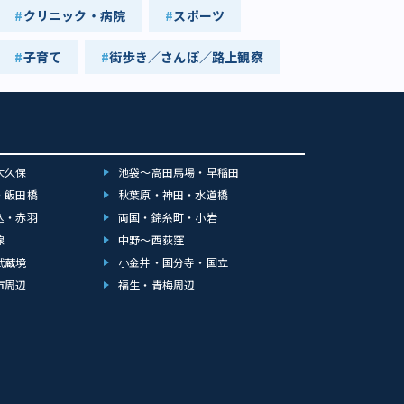
クリニック・病院
スポーツ
子育て
街歩き／さんぽ／路上観察
大久保
池袋～高田馬場・早稲田
・飯田橋
秋葉原・神田・水道橋
込・赤羽
両国・錦糸町・小岩
線
中野～西荻窪
武蔵境
小金井・国分寺・国立
市周辺
福生・青梅周辺