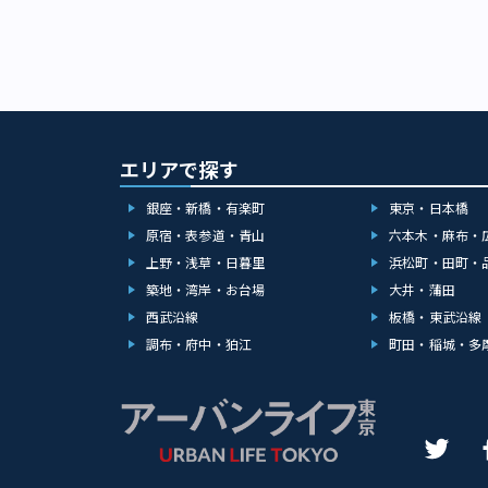
エリアで探す
銀座・新橋・有楽町
東京・日本橋
原宿・表参道・青山
六本木・麻布・
上野・浅草・日暮里
浜松町・田町・
築地・湾岸・お台場
大井・蒲田
西武沿線
板橋・東武沿線
調布・府中・狛江
町田・稲城・多