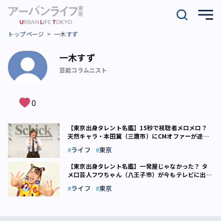
トップページ
一木すず
一木すず
芸能コラムニスト
0
【東京出身タレント名鑑】15秒で視聴者メロメロ？
天然キャラ・本田翼（三鷹市）にCMオファーが途切
れないワケ
ライフ
東京
【東京出身タレント名鑑】一発屋じゃなかった？ タ
メ口芸人フワちゃん（八王子市）が今もテレビに出突
っ張りのワケ
ライフ
東京