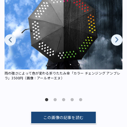
画
雨の強さによって色が変わる折りたたみ傘「カラー チェンジング アンブレ
ラ」3500円（画像：アールオーエヌ）
雨
ラ
この画像の記事を読む