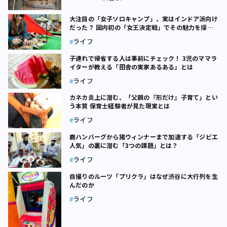
大注目の「女子ソロキャンプ」、実はインドア派向け
だった？ 国内初の「女王決定戦」でその魅力を探っ
てみた
ライフ
子連れで帰省する人は事前にチェック！ 3児のママラ
イターが教える「田舎の実家あるある」とは
ライフ
カネカ炎上に潜む、「父親の『形だけ』子育て」とい
う本質 保育士経験者が見た現実とは
ライフ
鹿ハンバーグから猪ウィンナーまで――加速する「ジビエ
人気」の裏に潜む「3つの課題」とは？
ライフ
自撮りのルーツ「プリクラ」はなぜ渋谷に大行列を生
んだのか
ライフ