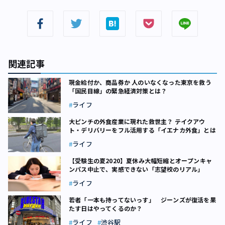
関連記事
現金給付か、商品券か 人のいなくなった東京を救う
「国民目線」の緊急経済対策とは？
ライフ
大ピンチの外食産業に現れた救世主？ テイクアウ
ト・デリバリーをフル活用する「イエナカ外食」とは
ライフ
【受験生の夏2020】夏休み大幅短縮とオープンキャ
ンパス中止で、実感できない「志望校のリアル」
ライフ
若者「一本も持ってないっす」 ジーンズが復活を果
たす日はやってくるのか？
ライフ
渋谷駅