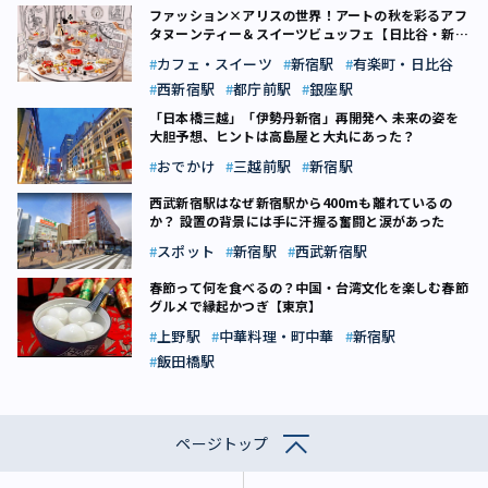
ファッション×アリスの世界！アートの秋を彩るアフ
タヌーンティー＆スイーツビュッフェ【日比谷・新
宿】
カフェ・スイーツ
新宿駅
有楽町・日比谷
西新宿駅
都庁前駅
銀座駅
「日本橋三越」「伊勢丹新宿」再開発へ 未来の姿を
大胆予想、ヒントは高島屋と大丸にあった？
おでかけ
三越前駅
新宿駅
西武新宿駅はなぜ新宿駅から400mも離れているの
か？ 設置の背景には手に汗握る奮闘と涙があった
スポット
新宿駅
西武新宿駅
春節って何を食べるの？中国・台湾文化を楽しむ春節
グルメで縁起かつぎ【東京】
上野駅
中華料理・町中華
新宿駅
飯田橋駅
ページトップ