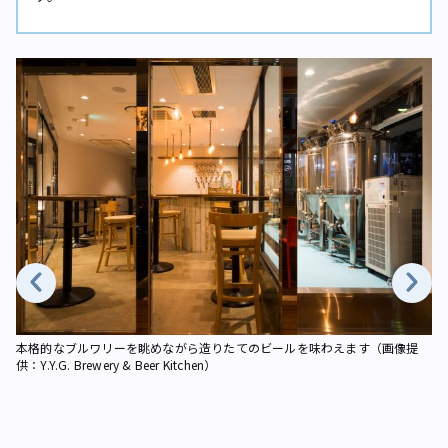
お
個
本格的なブルワリーを眺めながら造りたてのビールを味わえます（画像提
Br
供：Y.Y.G. Brewery & Beer Kitchen）