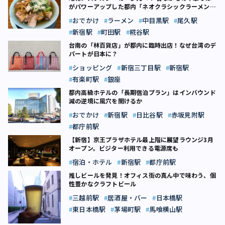
がパワーアップした都内「ネオクラシックラーメン」
5選
おでかけ
ラーメン
中目黒駅
尾久駅
新宿駅
町田駅
糀谷駅
台南の「林百貨店」が都内に臨時出店！――なぜ台湾のデ
パートが日本に？
ショッピング
新宿三丁目駅
新宿駅
有楽町駅
銀座
都内高級ホテルの「長期宿泊プラン」はインバウンド
減の逆境に風穴を開けるか
おでかけ
新宿駅
日比谷駅
赤坂見附駅
都庁前駅
【新宿】京王プラザホテル最上階に展望ラウンジ3月
オープン。ビジター利用できる電源席も
宿泊・ホテル
新宿駅
都庁前駅
推しビールを発見！オフィス街の真ん中で味わう、個
性豊かなクラフトビール
三越前駅
居酒屋・バー
日本橋駅
東日本橋駅
茅場町駅
馬喰横山駅