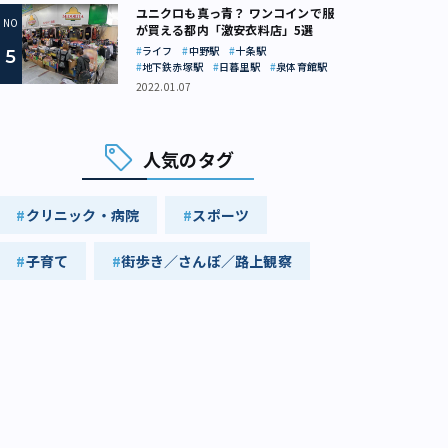
ユニクロも真っ青？ ワンコインで服
が買える都内「激安衣料店」5選
ライフ
中野駅
十条駅
地下鉄赤塚駅
日暮里駅
泉体育館駅
2022.01.07
人気のタグ
クリニック・病院
スポーツ
子育て
街歩き／さんぽ／路上観察