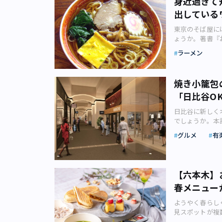
身近過ぎて
やしだと感じる
カップ＋4杯分の
をそろえるには
も人気のビュッ
おしゃれです。
てはJR新橋駅
ち切る場合あり
ます。いつも大
GOOD COF
出している
ではないでしょ
します。 心浮
むと、アップル
新橋3）を紹介
像：シカマアキ
カレーに舌鼓を
「ATELIER
るだけでなく、
■ハローキティi
ラアイスクリー
で無駄のない造
や」は、桜えび
おいしいカレー
東京のそば屋に
ーツ、アコース
「FabCafe T
開催場所：マーブル
身。新しいのに
れた瞬間から煮
で、地元はもち
ょうか。著書『
ク音楽Live
にUVプリンター
料金：平日大人1名 
ルサイダー。価格
ラーメン（画像
桜えびのかき揚
の戦前史』にお
COFFEE F
お手軽なキット
サービス料込。
ラーメン
フォーム マキ
も、あっさりと
創作料理店で静
化研究会さんが
ルピング」を体
もできる（画像
都新宿区西新宿6-6
す。 「アイス
ず多くの人がこ
知られる田丸屋
くからの住宅街
環境についても
ができるカフェ
ノ内線 西新宿駅
ン） ふわふわ
お店に勇気を出
で経営する創作
な老舗そば屋の
コーヒーを味わ
り体験が可能な
急線・京王線・
焼き小籠包
豆がちりばめら
段下「八咫烏」
する創作料理店
ラーメン（画像
「コーヒーブレ
できるカフェは
ンスタグラムに
（千代田区九段
て「味の良さと
「日比谷OK
江（ろこう）の
体験風景（画像：
フェによって異
ないと感じてし
ルのような雰囲
産の数少ない香
したのは大正時
学中庭「TOKYO 
みようと思って
味わいと、なめ
では動物系のダ
日比谷に新しく
場に足を運んで
うになったので
りに開催されるコー
金も時間もかか
されたエスプレ
は黒（しょうゆ
でしょうか。本
わりの料理の数
になったのも大
のイベント会場に
かじめ設備や材
です。 SNS
す。 さらに麺
介します。「日
い、すりおろし
など多彩な食事
子）、ジャズな
グルメ
有
タッフからアド
825円（税込み
も滑らか。夜に
社 プレスリリー
高級グルメがじ
ば屋は「飯屋」
から個性豊かな
づくりに簡単に
ティーのパンナ
まいたくなるか
100年以上も
て味わう料理は
る」 といわれ
ック（画像：NPO法
ても道具をそろ
す。 「洋なし
心者も納得のお
られる人気の商
ん」が味わえる
ょっと食べると
は「JAZZ KISSA 
したカフェ「Fa
ャパン） ミル
& キレイめの
店舗、技術や素
れてきたおでん
食は銭湯に行く
ズ喫茶がコンセ
人でも安心しても
【六本木】
しがゴロゴロと
トでラーメン屋
います。 そこ
び、夜ごとに仕
る場所ではなか
する、という6
Tokyo」は、
で、秋にぴった
春メニュー
ン店が数多く存
食店についてご
もおでんがあり
（うどんげ）著
この原点に立ち
ができるカフェと
味も大人っぽく
自分好みの味を
かがでしょう。 
として、全国で
に初めて丼物を
舗以上ものコー
魅力についてご
ようやく春らし
ろやかさと、ホ
染拡大は、まだ
OKUROJI
煮込む（画像：
です。そば屋は
ーの紹介や、D
供：株式会社ロ
見スポットが複
パンナコッタの
対策を十分に行
こでは、日比谷
くされましたが
す。 そんなそ
ツが提供されます
ってもレーザー
限定メニューを