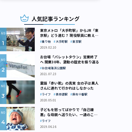
人気記事ランキング
東京メトロ「大手町駅」からJR「東
京駅」どう進む？ 現役駅員に教えて
もらいました
乗り物
大手町駅
東京駅
に欠かせない人気メニューポッサム※写真はイメージ（画像：photo AC）
2019.02.10
お台場「パレットタウン」営業終了
へ 開業30年、激動の歴史を振り返る
お台場海浜公園駅
2021.07.23
童謡「赤い靴」の真実 女の子は異人
さんに連れて行かれはしなかった
ライフ
表参道駅
麻布十番駅
2020.05.01
子どもを怒ってばかりで「自己嫌
悪」な母親へ送りたい、一通のここ
ろの処方箋
ライフ
2019.06.16