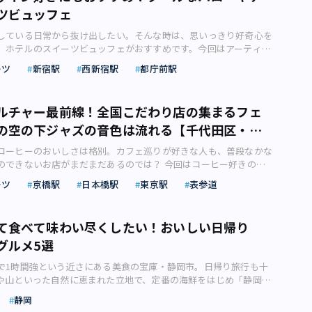
スマティライスと合わせましたが、パラッとしていて、どのカレー
ツビュッフェ
そんな風に思う人が少なくないかもしれません。 初デートでも行
そうです。 ただしライスの分量はちょっと少ないと感じたので、
メン店が東京にはたくさん！（画像：写真AC） ですが、ひと口
食べたいという人は追加で何か頼むといいでしょう。 おなかに余
している日常から抜け出したい。そんな時は、思いっきり好奇心を
言っても、味も見た目も店内のインテリアも東京都内では今や、じ
ーズクルチャもおすすめです。パッと見はナンですが、手で割ると
、ホテルのスイーツビュッフェがおすすめです。今回はアーティス
 家系ラーメンと呼ばれる豚骨ベースのこってり系、冷たい麺を
だすぜいたくな仕様がうれしい限り。 カマルプールのこじんま
な「ハローキティ」の世界観を表現するギャラリー風のコラボビュ
付けながら食べるつけ麺、イタリアンと融合したグルメ系……。
は常にお客さんがいっぱいで、お昼時は行列になることもあるよう
ーツ
新宿駅
西新宿駅
都庁前駅
デザイナーのINDULGEさんがご紹介します。リフレッシュして
くのジャンルがありますが、デートの相手が連れて行ってくれよ
曜日のお昼時に訪問しましたが、すでに先客が4～5組ほど。20分ほ
 なんとなく行動パターンが決まってしまい、楽しみにしていた予
は、女性も喜ぶような重過ぎないあっさり系や、見た目も美しいキ
したので人気店なのがうかがえます。 2.北千住「ライカノ」2.北
してしまうことはありませんか？ 新鮮さを取り入れたいなら、好
ン店かもしれません。 今回は、女性にもうれしい東京都内のラ
」 次にご紹介するのは、北千住「ライカノ」（足立区千住）のマ
ルチャー最前線！全国こだわり店の集まるフェ
くれるスイーツビュッフェに足を運ぶのがおすすめです。 この記
紹介します。 「デートでラーメン屋はちょっと……」と思っている
す。 ライカノのマサマンカレー（画像：岩本信彦） マサマンカレ
の空の下ジャズの音色は流れる【千代田区・港
オのキャラクター・ハローキティとコラボレーションしたスイーツ
てみると案外その魅力に取りつかれてしまうかも。そして、「ぜひ
ーンマサマン・ガイ ・ゲェーンマサマン・ヌア の2種類があります
ローキティinスイーツ・ギャラリー」をご紹介します。ポップでカ
ンを食べたい」と思っているラーメンマニアな人も、自身を持って
するのは鶏を使用したゲェーンマサマン・ガイです。 CNNのトラ
コーヒーのおいしさは格別。カフェ巡りが好きな人も、普段なかな
キティの世界観に刺激されて盛り上がること間違いなし。いつもと
くぐり、そのおいしさをふたりで共有してみてください。 ※ ※
go」の「The World’s 50 most delicious foods（世界で最
のできないお店がまだまだあるのでは？ 今回はコーヒー好きのデ
間を楽しんで、脱・マンネリ化→リフレッシュしませんか？ アート
8月現在、東京都内には「緊急事態宣言」が発令されています。不要不
50）」という企画で1位を獲得し、世界一のカレーと称されること
ULGEさんおすすめの、一味違う体験が楽しめる「お店の集まるコーヒ
ローキティinスイーツ・ギャラリー」（画像：ヒルトン東京リリー
ーツ
京橋駅
日本橋駅
東京駅
表参道
べく収束の見通しが立ってから、また時短営業や休業措置を取って
カレーですが、日本にもおいしいマサマンカレーを食べられる店が
ご紹介します。最先端のコーヒーカルチャーに触れる 「スペシャ
新宿】 ヒルトン東京 「ハローキティinスイーツ・ギャラリー」
ため、訪れる際には各店舗の営業時間などを事前に確認してくださ
イのカレーというとグリーンカレーなどを想像する人もいますが、
」の台頭をきっかけに、こだわりのコーヒーを提供してくれるバリ
「マーブルラウンジ」では8月31日（木）までの期間中、コラボレ
「銀座 八五」1. 銀座「銀座 八五」 まず最初に紹介するのは、銀座に
は比較的優しい、じゃがいもとチキンがココナツミルクの甘さに包
えてきました。お気に入りのカフェ巡りを楽しんだり、おうちで豆
ツビュッフェ「ハローキティinスイーツ・ギャラリー」が開催され
五（はちごう）」（中央区銀座3）。 こちらはフレンチを極めた名
て食べて味わい尽くしたい！おいしい日帰り
す。 ドラマ同様に女性同士の来店が多く、男性ひとりで来店した
りするのは、もはや日常。 ワインと同じようにコーヒーもハマ
れまで名だたるブランドとのコラボを実現してきた、日本が誇るキ
ーメン店。ラーメン店でありながら、高級割烹（かっぽう）のよう
身の狭さを感じましたが、店内のアットホームな雰囲気が緩和して
グルメ5選
の産地や流通の歴史、世界のカフェでどのように飲まれてきたかな
ローキティ」。今回はクリエイティブユニット・
です。 ラーメンの命ともいえる「かえし」を使用せず、スープの
3.神保町「三燈舎」 カレー人気店として知られる神保町にある「三
ヒーカルチャーの最先端にふれるには、お店が集まるイベントで体
nment（エンライトメント）がオリジナルで描く「ハローキティ」アート
ーメンを成立させてしまうというのは、フレンチ出身のシェフなら
で1時間強という近さにある美食の宝庫・静岡市。日帰り旅行も十
区神田小川町）。ランチメニューはA～Cの3種類あります。 三燈舎
です。コーヒーを飲み比べ、ジャズやDJの心地よい音楽に身を任せ
ラリー風の空間で、ヒルトン東京エグゼクティブ・ペストリーシェ
。 かえしを使っていない透き通ったスープ（画像：あんちゃん）
や山といった自然に恵まれた立地で、定番の海鮮をはじめ「静岡お
像：岩本信彦） 筆者が来店した平日のお昼には、残念ながら五郎
のおともに最適なスイーツやグッズなどコーヒーにまつわるモノに
ハローキティ」スイーツを楽しめるという、唯一無二のビュッフェ
飲めば、素材のうまみがギュッとつまったぜいたくな味わいを存分
当地名物、「わさび漬」などの珍味が味わえます。今回は旅行ジャ
舎ミールス」の用意がなく、分量が近いCセットを注文しました。
心が刺激され、新しい発見をもたらしてくれそう。 今回は、もう
静岡
でカラフルな「ハローキティ」に大興奮！（画像：ヒルトン東京リリ
できるでしょう。割りばしや、食後に出されるお茶や水のグラス、
ォトグラファーのシカマアキさんが、静岡でのおすすめグルメを紹
ールス」を食べたいなら平日の夜か土日に来店しましょう。 Cセ
参道で開催される2つのコーヒーイベントをご紹介します。どちら