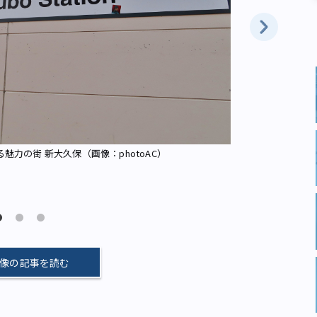
ツウなら絶対
力の街 新大久保（画像：photoAC）
像の記事を読む