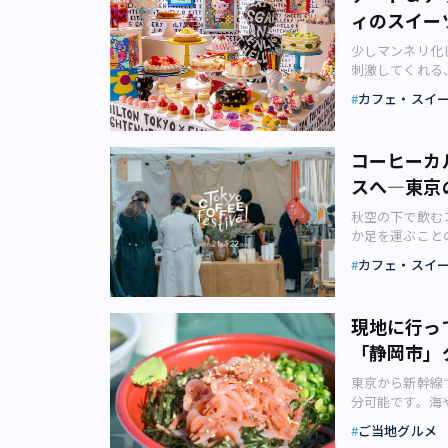
編で注文したバ
ィのスイー
ゃないと！」。
との相性も良さ
きたくなるラー
おなかいっぱい
少しマンネリ化
にラーメン店と
裕がある人はチ
刺激してくれる
つに多種多彩。
チーズがあふれ
ティックで斬新
熱々のスープに
りとした店内に
カフェ・スイ
ッフェについて、
これ以外にも多
です。筆者は日
脱・マンネリ化
うとしているの
ど待って入店しま
定もマンネリ化
レイめなラーメ
千住「ライカノ
コーヒーカ
奇心を刺激して
ーメン店を五つ
サマンカレーで
スへ―東京
事では、サンリ
人も、一度訪れ
ーには ・ゲェ
ビュッフェ「ハ
お相手とラーメ
区】
が、本編で登場
秋空の下で飲む
ラフルなハロー
お店ののれんを
ベル情報サイト「CNN
か足を運ぶこと
ちょっと違う時
※ 2021年
もおいしい料理
ザイナーIND
でクールな「ハ
カフェ・スイ
急の外出はなる
もあるマサマン
ーイベント」を
スより）●【西
いるお店もある
あります。 タ
ルティコーヒー
ヒルトン東京の
い。 1. 銀座
マサマンカレー
スタのお店が増
ーションスイー
ある「銀座 八
現地に行っ
まれた味わいで
を丁寧に入れた
ています。 こ
シェフが営むラ
筆者は、少し肩
「静岡市」
ると面白く、豆
ャラクター「ハ
な店内が印象的
くれました。 
ど深く広いコー
Enlighte
うまみだけでラ
東京から新幹線
燈舎」（千代田
験するのが一番
が飾られたギャ
ではの発想です
分可能です。海
のCセット（画
ながらコーヒー
フが手がけた「
スープをひと口
でん」などのご
の食べた「三燈
ふれれば、好奇
ご当地グルメ
です。 ポップ
に感じることが
ーナリスト・フ
もし「三燈舎ミ
すぐ八重洲と表