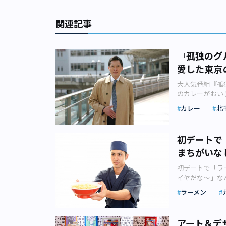
関連記事
『孤独のグ
愛した東京
大人気番組『孤
のカレーがおい
貨商を営む井之
カレー
北
れも個性的で印
介が多く、自分
ます。 松重豊
初デートで
之、谷口ジロー
まちがいな
郎がよく食べる
にはなじみ深い
初デートで「ラ
べてみたところ
イヤだな～」な
は、五郎の食べ
今、おしゃれに
ルプール」 木
ラーメン
ってしまうよう
のラムミントカ
す。むしろ行き
いに広がります
でラーメン店に
せん。 カマル
アート＆デ
「えっ、初デー