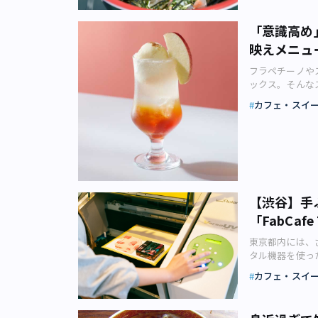
ースより） 「
そして接客に至
介します。●冷
ットはカレー3
も全国各地のコ
ラインアップが
は昼の部、夜の
京から東海道新
き、ドーサかバ
ンス！ 秋空の
「意識高め
ディ派」は、パ
め、デートで確
め、徳川家康が
たドーサをチョ
りに開催される「TO
ツのムースの中
ラーメンはもち
映えメニュ
能山東照宮、魚
ませんが、ちょ
Market As
「イエローポル
銀座「むぎとオリ
量・日本一を誇
人的な感想です
ーデンほか「COF
忍ばせたベルガ
フラペチーノや
SIXの裏通り
店などがある「
ーというか深み
日本橋・京橋エリ
「ポストキャン
ックス。そんな
た外観やスタイ
者も買い付けに
で食べてもおい
ヒーピクニック）
央）、「イエロ
ともありますが
くれ、女性でも
介類を存分に味
法があります。
カフェ・スイ
れます。会場は
「ハローキティ
内に300以上
力の「蛤SOB
すけ」（画像：
の上でカレーやス
ン」、八重洲通りの
ーシーなメロン
き、カフェを利
大山鶏などのう
は、まぐろ館で
神井公園「豊島
３カ所。 世界で
ン・ホリックイ
ーを飲めば、会
小麦粉の配分な
じめとした魚介
ますが、原作漫
FARM（グッ
ラワーの甘い香
ざまな種類のカ
おいしさで、あ
類のまぐろが食
はありません）
「COFFEE P
ィ」の体重とさ
す。 スターバ
オリーブオイル
グロ、バチマグ
る人も多いので
COFFEE FA
ど、「ハローキ
て、東京都内だ
す。ぜひお試しあ
や、元祖ととす
くれる店はきっ
17時まで限定
ン・ホリックイ
クスには魅力的
浜急行線の北品川
ととすけあげは
井公園内に店舗
【渋谷】手
振る舞われます。 
が楽しい「りん
た利用客とセッ
（品川区北品川
製法で揚げ、先
以外の軽食メニ
ス） 3年目を
その他、「マー
「FabCaf
メージを吹き飛
に現在の場所へ
が生で食べられ
ある料理に引か
GOOD COFFE
テン」、「コー
します。陰でこ
ープが特徴で、
表する魚介類と
たたずまいの店
ー生豆を普段か
東京都内には、
ルソース」や「
みませんか？ 1
冷やし担々麺、
されるのは、駿
ことをおすすめ
みや豆売りのほ
タル機器を使っ
ンネフェルトの
紹介するのは、「
くなるお店です
て希少な生物で
さんが2021年
す。 西表島にあ
「FabCafe 
ね。 ミールも
「ティバーナ ク
ンター席だけで
カフェ・スイ
時期がおすすめ
事に密はない。
焙煎所で焙煎した
て、不動産ライ
を！ ホテルビ
クスコーヒージ
のも特徴のひと
を生で食べるこ
メ』原作者の久
Kyoto」など
は、リフレッシ
ニューを、ホテ
が意見を出し合
ことでしょう。
は。 特に、秋
ひとりで食事を
COFFEE FES
とって効果的で
性を刺激されれ
のバニラアイス
覚悟もして日傘の
「桜えび」秋漁は