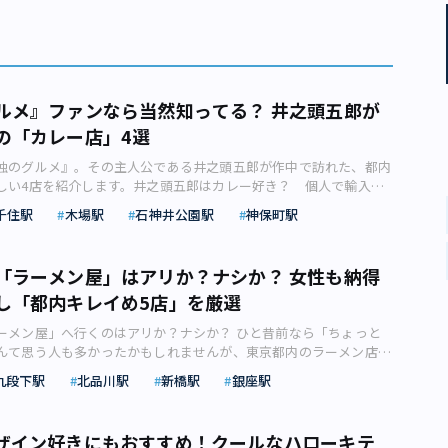
ルメ』ファンなら当然知ってる？ 井之頭五郎が
の「カレー店」4選
独のグルメ』。その主人公である井之頭五郎が作中で訪れた、都内
しい4店を紹介します。井之頭五郎はカレー好き？ 個人で輸入雑
頭五郎が主役の『孤独のグルメ』。そのなかで登場する飲食店はど
千住駅
木場駅
石神井公園駅
神保町駅
象に残るものが多いです。漫画・ドラマともに東京都内のお店の紹
の住む地域の飲食店がフィーチャーされるとうれしくなってしまい
さん演じる井之頭五郎が主人公の『孤独のグルメ』（画像：久住昌
「ラーメン屋」はアリか？ナシか？ 女性も納得
、扶桑社、テレビ東京グループ） そんな孤独のグルメですが、五
し「都内キレイめ5店」を厳選
もののひとつにカレーがあります。国民食ともいわれるほど日本人
カレーですが、 「五郎は本編で何度も食べてるんだろうな」 と調
ーメン屋」へ行くのはアリか？ナシか？ ひと昔前なら「ちょっと
、案の定いろいろなお店に行っていました。 そこで本記事で
んて思う人も多かったかもしれませんが、東京都内のラーメン店は
た東京のカレー屋に焦点を当てて紹介していきます。 1.木場「カマ
洗練されて劇的な進化を遂げています。むしろデートで行きたくな
場駅から徒歩4～5分の場所にある「カマルプール」（江東区東陽）
九段下駅
北品川駅
新橋駅
銀座駅
な厳選5店を、首都圏探索ライターのあんちゃん さんがご案内しま
レーは、ラムの臭みが少なく、ミントのさわやかな香りが口いっぱ
たくなる？ 5店舗 女性の皆さん、もし気になる相手との初デート
。これであれば、ラムが少し苦手という人も食べられるかもしれま
行くことを提案されたら、あなたはどんな感想を抱きますか？
プールのラムミントカレー（画像：岩本信彦） 筆者は、五郎が本
ザイン好きにもおすすめ！クールなハローキテ
トなのにラーメン屋なの！？」「デートはもっとおしゃれなお店じ