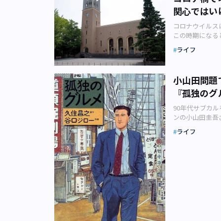
関心ではい
コロナウイルス
この時期になる
大きく報道され
ライフ
ト（港区港南）が
婦のマネージ譲渡
字に「苦」が1
小山田問題
大により収入が
『孤独のグ
別のアンケート
ます。 エデン
90年代サブカ
を持つ30代から
ンの小山田圭吾
計と生活支援に
結果、小山田さ
た。 都内にあ
ライフ
同じく注目を集
は社会全体に暗
年代のサブカル
ています。この
を象徴する言葉
ており、問題は
京したり、東京
態今までの景気
知れない独自文
た社会的混乱は
た漫画『孤独の
上のインパクト
ューバーが「ウ
どもを持つ家庭
が、当時は社会
も実家の家計が
るものが好まれ
選ぶ可能性も出
す。 とりわけ