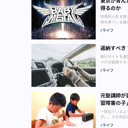
東京が育ん
を行っている家
ャーなもの」と
読んでみると独
を境に減少の一
得るのか
す。ちなみに、
サブカル『孤独
も、「いいね！
り1万2484組
ンですが、主な
一部が、90年
画たち。一体ど
のです。 結婚
世界的人気を誇る
麺 ・燻煙（く
徴が月刊誌『GO
その奥深さに気
のが、氷河期世
持を得ている彼
目ののり とい
図書）『GON
企業の萌え系C
相当数おり、結
生活総合研究所
裕） 昨今のラ
が、そのテーマ
ライフ
ることもあるん
の就職難も、時
然性」「BABY
ようになりまし
ジュース」とい
清医療食品（千
ます。 新型コ
ットで、およそ1
モデルやタレン
もありました。
新宿）と資本関
く変わってきま
BABYMETAL
家」という名の
ーラ」をテーマ
風タッチの女の
返納すべき
左右されない就
サイト（画像：
（横浜市）です
として知られる
画連載。 熱中
い未来へ進める
特に2019年には
(C)Googl
ちゃんいか」の
旅行サイトを運
原案を神戸さん
しました。56
業。長距離トラ
の街ネタの源流
つかは返納する
稿されたのは20
コ!!」のYouT
まな場所に店を
特にインターネ
については、意見が分かれるよう
ブサイト上に掲
ライフ
育んだのが「東
の大好きな家系
気持ち悪がられ
真AC） 加齢に伴う身体機能や判断力の低下により、運転に不安を感じた時に
子が毎回、勘違
BABYMETA
になっており、
メ』も、もとは
は、自主的に運
は、脱力系で読
という発想 BA
メン屋の店主が
載されていた月
車免許の返納」につ
の給食業務を受託
せたユニットを
の店は食べられ
なく、単行本も
サイトを運営する
症対策に気を配
ン・アミューズ
何が魅力なのか
元塾講師が
になったのです
「自動車免許の返
（神戸さん）と
（KOBAMETA
めて考えてみま
べ過ぎた～」と
その結果、「免
画の制作を始め
習障害の子
す。 原型となっ
たスープに、エ
線から評価され
一番多かった回
「難しいマニュ
学生タレントを
リっとした塩味
との美学を描い
回答は「考えたこ
一見似ているよ
もそものきっか
ろうという「思
麺は食べやすい
です。 歴史を
した。 （画像引用：エアトリ） 返納者のコメントは以下のとおりです。 ・視力
子」。その対応
最近では新型コ
が経過した東日
燻煙のかかった
代」は一度もあ
が衰えたのと、
イターの中山ま
日常に願う、幸
元すず香と、ふ
ライフ
しています。私
時代だった説は
たので（60代
ち 塾講師とし