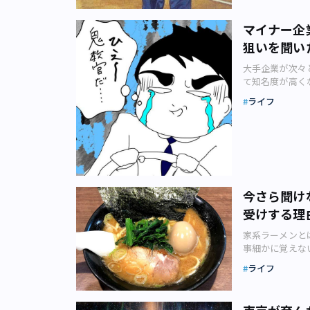
を対象に行った
検索すると、多
かり、各方面に
90年代サブカ
マイナー企
での負担が大き
ェ。」のメンバ
と「実家から通
狙いを聞い
2019年）や
4%にとどまっ
敬論』（太田出版
大手企業が次々
れは一大学のデ
代が残した暗黒
て知名度が高く
のイメージが覆
ていきましょう
お気づきでした
のとなっていま
ライフ
K・レスラーの『
夢中になってし
産は学生にとっ
万部を超えるベ
企業がツイッタ
ロナ禍はそんな
ケースブック』
ことでしょうか
客足が遠のき、
『FBI心理分
茅場町）や大東
が11月30日
房） このほか
ん」でおなじみ
アルバイト募集
ラルが問われる
かプリンの協同
バイト代が激減
90年代の暗黒
にヒットします
易に想像できま
今さら聞け
般社会に背を向
人気の漫画家や
校、高校等を卒
た。小山田さん
受けする理
「#PR」とい
着。しかし、コ
定できないとい
の作り手がコラ
り、就職活動に
家系ラーメンと
さんの記事は掲
度や事業規模と
に驚くだけでは
事細かに覚えな
たり、皆で楽し
（特に4コマ漫
「やむを得ず退
でよく目にする
くまで限られた
「ヘタウマ」な
し進めている卒
ライフ
ン」と言われる
ざまな文化が交
ンピック・パラ
機にして若者を
年、東京ではJ
でアンダーグラ
当該企業や団体
2000年代初
ません。私（小
た渋谷系の音楽
ー展開と違って
が、この時期の婚