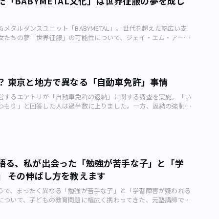
だ「BABYMETAL文化」は世界征服の夢を成し
系は130店舗ほどあり、個人店を含めるとさらに多くの数に上りま
して距離を置いていました。 『孤独のグルメ』の背後にも90年代
特の魅力が満ち満ちています。 たとえフォロワー数が少なくて
途をたどっています。 2019年は「令和婚」で盛り上がり前年よ
全国規模では2000店舗とも言われています。 そんな家系ラーメ
のグルメ』の背後にも90年代サブカル ただ、現在の多様な文化の
」やリツイートが少なくても、こつこつと更新されていく4コマ漫
増えましたが、そもそも2000年初頭と比べると約20万組も減っている
特徴は ・薄茶色に濁ったスープ ・ストロークが短いウエーブの太
代サブカルに源流を持つことは間違いないでしょう。そのひとつの象
のような狙いがあるのでしょう？ 各担当者に話を聞いてみたら、
のイメージ（画像：写真AC） その原因のひとつとして考えられる
メタルダンスユニット「BABYMETAL」。世代を超えた幅広い支
んえん）がかかった独特な風味のチャーシュー ・ホウレン草 ・大き
N!』（ミリオン出版）です。 『GON!』1997年2月号（画像：大洋
づかされました。 健康に携わる企業の萌え系CSR漫画健康に携わる
代の存在です。「不安定な雇用で結婚する余裕がない」という人が
女たちの夢「世界征服」の可能性について、ジェイ・エム・アール
ったビジュアルです。 家系ラーメンのイメージ（画像：小野員
!』は小さい級数の活字を使ってページを埋め尽くした雑誌でした
SR漫画「社名を名乗ると、『日清食品さんですか？』と聞き返され
果的に現在の少子化に拍車がかかってしまいました。バブル崩壊後
代表取締役社長の松田久一さんが解説します。東京という名の「必
ーメンブームもあり、ラーメン屋で女性のひとり客を多く見かける
は多種多様でした。廃墟探訪のページがあるかと思えば、「まずい
ですよ」 そう言って笑うのは、ヘルスケアフードを取り扱う日
間の経過とともに婚姻数の減少や少子化問題などの要因になってい
METAL（ベビーメタル）」は日本の女性ふたりのメタルダンスユニ
た。私はテレビ番組でラーメン店を取材することが多く、同行する
う触れ込みで、コンビニドリンクを総当たりでレビューするページ
代田区丸の内）広報課の神戸修さん。食品大手の日清食品（新宿区
ロナウイルス感染拡大によってこれまで当たり前だったことが大き
0年前の2010（平成22）年に正式結成されました。そんな
トさんたちも家系ラーメン好きな人たちが多いです。 横浜「吉村
ただ途中で読者に飽きられると思ったのか、「もっともおいしいコ
係はないと言います。 同社が発信しているのは、「萌（も）え」
した。退学した学生が卒業できるサポート体制を敷いたり、景気に
は2020年、新たな飛躍を目指そうとしています。 BABYMETALのウェブ
元祖 家系の元祖は、横浜駅西口にある「家系総本山 吉村家」
にしている号もありました。 そのほかにも「サブカルの殿堂」
子たちが、熱中症の症状や対処法などについて学ぶギャグ4コマ漫
？ 東京と地方で異なる「自動車免許」事情
職採用を行ったりするなど、企業や学生そして社会にとってより良
アミューズ） イギリス、アメリカなど欧米での活躍が注目され、
。 横浜市西区南幸にある「家系総本山 吉村家」（画像：
中野ブロードウェイ（中野区中野）の全店舗解説や、駄菓子「よっ
症について考える漫画の1コマ（画像：日清医療食品） ストーリー
ために見直しをする時期にきています。
ビルボード全米アルバムチャート「Billboard 200」で13位を記録
e） 吉村家は元々、JR根岸線「新杉田駅」近くで1974（昭和49）年に開
取材など、最近の個人の趣味ブログやカルチャー系ニュースサイト
営するエアトリが「自動車免許の返納」に関する調査を実施。「い
が考え、知人の女性が作画を担当している同作品、「第1話」が投
年ぶりに坂本九を抜いた快挙。ちなみに、代表曲である「ギミチョ
ック運転手の間で評判となり、ここから巣立った弟子たちがさまざ
は、この時点でほぼ網羅されていました。 どれも今では世間、
つもり」と回答した人は過半数に上りました。一方、返納の強制化
20年5月11日（月）と比較的最近ですが、実は2014年から同社ウェ
ubeでの再生回数は、1.1億回を超えています。 このBABYMETALを
構えたことで、全国的にその名を知られるようになりました。 私
ット上で人気が出そうなネタですが、当時は人には言えない、少々
です。 免許は、取り消しの申請が可能（画像：写
載していて、全60話を読むことができます。 少し天然ボケな女の
京」。日本の東京でなければならなかったのです。今回は
は、何といっても「吉村家」です。新杉田駅にあった頃からお世話
る趣味でした。 今ドラマの新シーズンが好評な『孤独のグル
いしたりアタフタしたりしながら熱中症について学んでいく様子
Lと東京との関わりを探ってみたいと思います。 「アイドル ＋ メタル」
一番おいしいと思っています。そういえば、板橋にある有名なラー
90年代サブカル的な評価から浮上してきた作品です。同作が当初連
転免許の「取り消し」を申請することが可能です。昨今では「自動
んでいるとほのぼのした気持ちに。 医療・福祉・保育施設から
BYMETALは当初、アイドルとメタルという異質なものを組み合わ
 「吉村家はレベルが違うね。あそこのラーメンを食べたら、ほか
刊誌『PANjA』（扶桑社）は、決して売れ行きのよかった雑誌では
いて議論される機会も増えてきました。 そんななか、旅行
している同社は「B to B」が事業の中心ですが、「これから熱中
つくろうと発想されたようで、渋谷を拠点とする芸能プロダクショ
ないよ」 とも言っていました。 そもそも何が魅力なのかそもそも
日の目を見ませんでした。それが90年代末になり、評価されるよう
エアトリ（新宿区新宿）は、20～70代の男女1211人を対象に
る季節になりますので、少しでも（広く市民の）お役に立てれば」
（渋谷区桜丘町）の社員で、メタル好きだった小林啓
 すっかり市民権を得た家系ラーメンですが、その魅力について改
語る、私が出会った「勉強が苦手な子」と「学
。 当初は、中年男性がひとりでご飯を食べて「失敗した～」「食
納」に関する調査を実施（調査期間2019年5月9日～5月13日）。
、予想気温が高い日を狙って1話ずつ投稿しているそうです。 漫
L。BABYMETALの関与者はすべて「～ METAL」と呼ばれる）によりま
しょう。 乳化（水分と油脂分が混ざり合った状態）して白く濁っ
いう揚げ句にアームロック……と、ある意味奇妙な人物像が斜め目
許の返納について考えたことはありますか？」という質問に対し、
た2014年当時、まだまだ熱中症の認知が進んでいなかったといい、
」 その伸ばし方を教えます
た「可憐Girl’s」の中元すず香（SU-METAL）らの歌唱力は、小
ッジの効いた塩分濃度の高いしょうゆの「元ダレ」が合わさり、キ
ていました。それが今ではドラマになり、ひとりでご飯を食べるこ
答は「いつかは返納するつもり」で64.7%でした。続いて多かった
アルよりも分かりやすい漫画で伝えてはどうか」と考えたのが、そ
超えるものでした。メタルファンなら、メタルを歌ったら面白いだ
に柔らかさが加わって格別な味わいになります。 モチっとした太
た作品として捉えられています。人々の価値観は絶えず変わるもの
とがない」で19.0%。すでに「返納済み」という人も3.3%いま
うで、まったく異なる「勉強が苦手な子」と「学習障害が疑われる
け。 健康に関わる企業として「ためになる情報」を届けようと、
いつき」が生まれて当然です。折しも、バブル崩壊からおよそ20年
ようにストロークが短く、スープが飛び跳ねづらくなっています。
振り返ってもわかるように、「100%よい時代」「100%悪い時
について、子どもの教育問題に幅広く携わってきた、元塾講師でラ
ロナウイルスの感染予防に関する作品も配信しました。 何気ない
本大震災の前年でした。 やがて渋谷で生まれたアイデアは、中
チャーシューは独特な風味があり、スープに心地よい香りをプラス
りません。江戸時代ですら、庶民にとってよい時代だった説と暗黒
数年前からペーパードライバーで、運転能力が衰えていると自覚し
ち子さんが解説します。塾で出会った学習障害が疑われる生徒た
せな世界何気ない日常に願う、幸せな世界 やさしい童話の挿絵の
たりの「天使のような少女」として選ばれた水野由結
はラーメンだけでなく、ライスも必ず注文して、チャーシューとの
いまだに真っ向から対立しています。 90年代サブカルについて
男性）・今、77歳ですが、70歳になった時に特に必要性を感じなく
て働いていたとき、勉強が苦手な子の中に「授業についていけな