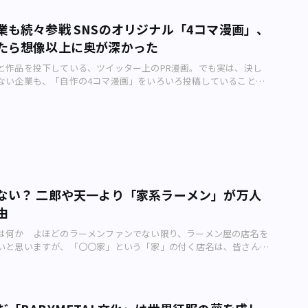
アンケートでは、「4人に1人」が休学を視野に入れていることがわ
くの批判的な文章が検索上位に表示されるようになっています。
衝撃を与えました。 一般的には通学生よりも下宿生の方が金銭面
ルを批判的に分析する書籍は、ニューウェイヴバンド「ロマンポルシ
業も続々参戦 SNSのオリジナル「4コマ漫画」、
いと思われがちですが、休学を考えている学生を居住環境別で見る
ー・ロマン優光さんの『90年代サブカルの呪い』（コアマガジン、
っている学生」の23%、「下宿生」が27%と、両者の差はわずか
たら想像以上に奥が深かった
、精神科医・香山リカさんの『ヘイト・悪趣味・サブカルチャー 根本
ていました。 学生が住むアパートのイメージ（画像：写真AC） こ
、2019年）など、数多くあります。 90年代が残した暗黒面90年
と作品を投下している、ツイッター上のPR漫画。でも実は、決し
ータですが、「通学生は経済的負担が少なくて済む」といった従来
面 90年代に好まれた「忌み嫌われるもの」について、少し紹介し
ない企業も、「自作の4コマ漫画」をいろいろ投稿していることに
され、この1年間の急激な経済状況の悪化は住居環境に関係ないも
。 早川書房が1994（平成6）年に邦訳版を出版したロバート・
か？ 手作り感あふれる「ヘタウマ」な作品の数々、探し始めたら
す。 飲食店の休業や倒産は学生にとっても大打撃飲食店の休業や倒
FBI心理分析官―異常殺人者たちの素顔に迫る衝撃の手記』は100
まいそうです。たとえ「いいね！」が少なくても 大手企業や有名
ても大打撃 学費をアルバイトで稼ぐ学生は今も昔もいますが、コ
ストセラーになりました。その翌年に創刊された『週刊マーダー・
ーで漫画を使ったPRを展開するようになったのは、いつ頃からの
学生を直撃しました。学生のアルバイト先の定番でもある飲食店は
（省心書房）も大きな注目を浴びました。 ロバート・K. レスラー
。 東京にある会社に限っても、カネボウ化粧品（中央区日本橋
時間短縮や休業などの憂き目に遭っています。 帝国データバンク
析官―異常殺人者たちの素顔に迫る衝撃の手記』（画像：早川書
建託（港区港南）、メルカリ（同区六本木）、「日ペンの美子ちゃ
（月）に発表したデータによると、居酒屋倒産が過去最多を更新。
にも、90年代の若者の一部はドラッグや自殺、ゴミあさりなど、モ
の通信教育がくぶん（学文社。新宿区早稲田町）、メイトーなめら
の店には似たような境遇の学生が押し寄せ、奪い合いになり、アル
どころか犯罪まがいの情報を娯楽として消費していました。今では
乳業（中央区日本橋小網町）などなど、少し検索しただけでも次々
。結果、学費を払えなくなるという負のスパイラルに陥ることは容
面だと指摘されています。 こうした価値観が醸成されるなかで、一
。 最近は、ツイッターで数万～数十万以上のフォロワーを抱える
す。 不景気と婚姻件数の関係 今の日本は「3月に大学や専門学
ない？ 二郎や天一より「家系ラーメン」が万人
けるようなふるまいや発言をする人が人気を得るようになりまし
イラストレーターに制作を依頼し、漫画家のアカウント上で
業したばかりの学生を4月に一括採用する」というシステムが定
へのバッシングは、そんな価値観を許容した当時の文化をもはや肯
由
うタグを付けて発表するスタイルが主流のよう。 有名な企業と人気
ロナ禍により断腸の思いで休学や退学という選択をした学生もお
った論調がベースになっています。 ただ筆者の記憶では、小山田
ボすることで、相乗的に注目を集めているようです。 一方、知名
大きなハンディキャップを負うことになります。 前代未聞の事態
は何か よほどのラーメンファンでない限り、ラーメン屋の店名を
載当時から批判されていましたし、周囲にもいじめ賛美を面白がっ
いう点では決して「大手」ではない企業や団体も今、次々と漫画
なく、従来通り4月に全てを区切らず「通年で新卒採用をする」
いと思いますが、「〇〇家」という「家」の付く店名は、皆さん街
んだりなどの風潮は存在しませんでした。 このような文化は、あ
画）をツイッター上で配信していることにお気づきでしょうか？
学した学生が通信制を利用し卒業できるシステム構築」「政府が推
のではないでしょうか。 その店名の多くは、「横浜家系ラーメ
仲間内だけで共有され、隠れてコソコソと楽しむものでした。さま
味わい深い作品が多い、ツイッター漫画の世界（画像：品川区オリ
業3年以内を新卒者扱いにすることの徹底」と社会構造を見直す契
ラーメン屋です。略して「家系」と呼ばれています。 家系は近
錯する東京でも、これらの存在感は多少大きかったものの、あくま
リンピック準備課） こちらの場合、漫画制作を担当するのは主に
救う流れを作ることが急務となっています。 1990年代半ばから
R、私鉄、地下鉄沿線の各駅にほぼ1軒あるといっても過言ではあり
ウンドなものにすぎませんでした。 小山田さんが名を連ねてい
の社員、職員たちです。 プロによる作り込まれた絵柄やストーリ
頭までに大学を卒業して社会に出た人たちが氷河期世代とされています
野員裕。フードライター）の知る限り、都内・都下でチェーン展開
シーンも、悪趣味や鬼畜系を愛好する人はむしろ「オシャレなメジ
、どこか「ヘタウマ」な味わい深い作品が多いのが特長で、試しに
姻件数（厚生労働省）を見ると2001（平成13）年の79万9999組