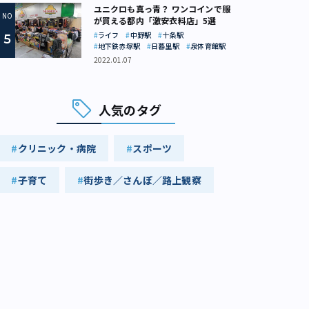
ユニクロも真っ青？ ワンコインで服
が買える都内「激安衣料店」5選
ライフ
中野駅
十条駅
地下鉄赤塚駅
日暮里駅
泉体育館駅
2022.01.07
人気のタグ
クリニック・病院
スポーツ
子育て
街歩き／さんぽ／路上観察