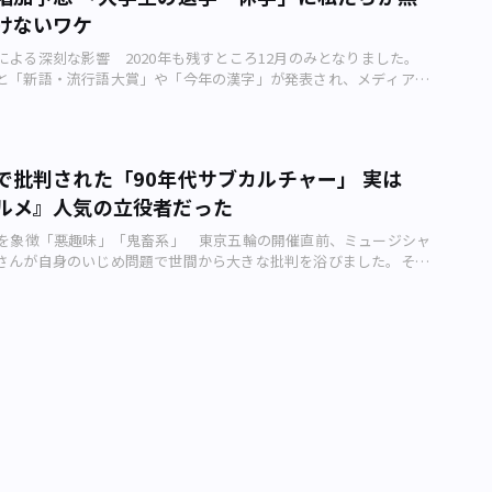
けないワケ
による深刻な影響 2020年も残すところ12月のみとなりました。
と「新語・流行語大賞」や「今年の漢字」が発表され、メディアで
ます。 投資運用業を手掛けるスパークス・アセット・マネジメン
全国の20代から60代以上までの男女1000人を対象に行った「夫
夫婦円満投資に関する調査2020」では、2020年の家計を表す漢
位に選ばれました。 この背景には、新型コロナウイルスの感染拡
で批判された「90年代サブカルチャー」 実は
減少するなど、苦しい家計状態などがあると考えられます。また、
ルメ』人気の立役者だった
調査では子どもを持つ世帯の台所事業の厳しさが明らかになってい
レッドジャパン（千代田区神田錦町）が全国の高校生以下の子ども
ルを象徴「悪趣味」「鬼畜系」 東京五輪の開催直前、ミュージシャ
50代までの男女600人を対象に行った「コロナ共存時代における家
さんが自身のいじめ問題で世間から大きな批判を浴びました。その
関する調査」では、7割の家庭が「金銭的余裕がない」と答えまし
んは開会式の楽曲担当を降板することになりました。 この件で
る私大最難関・早稲田大学（画像：写真AC） このようにコロナ禍
めたのが、いじめ問題の発端となった雑誌記事の背景にあった1990
い影を落とし、家計悪化によって子どもの進学に深刻な影響を与え
チャー（以下、90年代サブカル）の存在です。 90年代サブカル
ままでは中退や休学に追い込まれる学生が急増することも予想され
としてよく使われるのが、 ・悪趣味 ・鬼畜系 です。 90年代に上
広範囲に及んでいます。 今までの景気悪化が全く参考にならない事
で青春時代を過ごしたりした人は、これらの言葉や、そのえたいの
悪化が全く参考にならない事態 新型コロナウイルスが引き起こし
化が記憶の片隅にあるのではないでしょうか。 1997年に発売され
、バブル崩壊後の就職氷河期やリーマンショックによる景気後退以
グルメ』オリジナル版（画像：扶桑社） 現在、ごく一部のユーチ
があります。そのため過去の前例が参考にできず、進学を控える子
ケるなら何をやっても構わない」と迷惑行為を繰り返しています
は現状を楽観視できません。 また、大学在学中の学生にとって
全体にそのような空気が漂っている部分もありました。忌み嫌われ
悪化して学費捻出が思うようにならず、休学や退学といった決断を
たり、一般社会で受け入れがたい行為が賛美されたりする――などで
ています。2020年8月に立命館大学（京都市）の大学新聞が学部生
小山田さんの問題以降、インターネットで「90年代サブカル」と