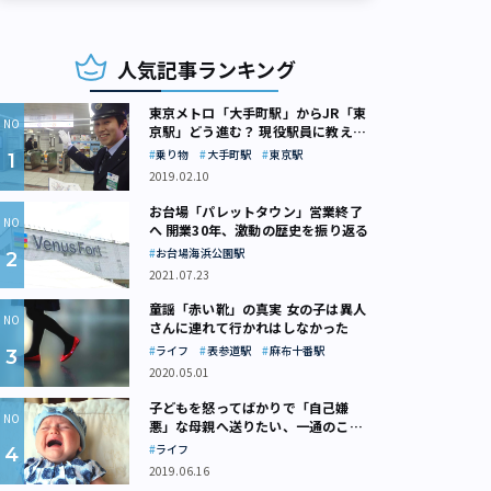
人気記事ランキング
東京メトロ「大手町駅」からJR「東
京駅」どう進む？ 現役駅員に教えて
もらいました
乗り物
大手町駅
東京駅
2019.02.10
お台場「パレットタウン」営業終了
へ 開業30年、激動の歴史を振り返る
お台場海浜公園駅
2021.07.23
童謡「赤い靴」の真実 女の子は異人
さんに連れて行かれはしなかった
ライフ
表参道駅
麻布十番駅
2020.05.01
子どもを怒ってばかりで「自己嫌
悪」な母親へ送りたい、一通のここ
トコーラ（画像：カルディ）
ろの処方箋
ライフ
2019.06.16