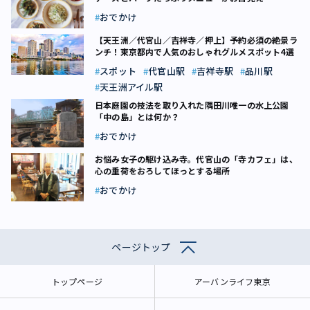
おでかけ
【天王洲／代官山／吉祥寺／押上】予約必須の絶景ラ
ンチ！東京都内で人気のおしゃれグルメスポット4選
スポット
代官山駅
吉祥寺駅
品川駅
天王洲アイル駅
日本庭園の技法を取り入れた隅田川唯一の水上公園
「中の島」とは何か？
おでかけ
お悩み女子の駆け込み寺。代官山の「寺カフェ」は、
心の重荷をおろしてほっとする場所
おでかけ
ページトップ
トップページ
アーバンライフ東京