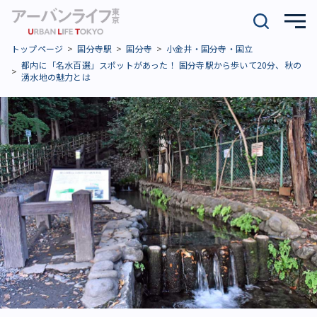
トップページ
国分寺駅
国分寺
小金井・国分寺・国立
都内に「名水百選」スポットがあった！ 国分寺駅から歩いて20分、秋の
湧水地の魅力とは