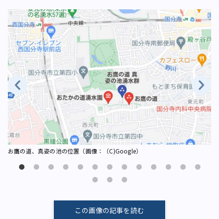
お
お鷹の道、真姿の池の位置（画像：（C)Google）
この画像の記事を読む