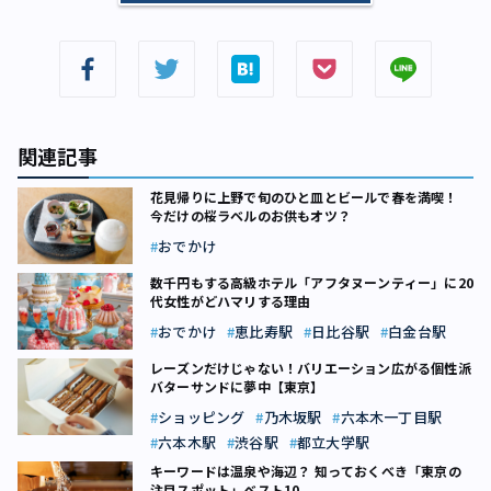
関連記事
花見帰りに上野で旬のひと皿とビールで春を満喫！
今だけの桜ラベルのお供もオツ？
おでかけ
数千円もする高級ホテル「アフタヌーンティー」に20
代女性がどハマリする理由
おでかけ
恵比寿駅
日比谷駅
白金台駅
レーズンだけじゃない！バリエーション広がる個性派
バターサンドに夢中【東京】
ショッピング
乃木坂駅
六本木一丁目駅
六本木駅
渋谷駅
都立大学駅
キーワードは温泉や海辺？ 知っておくべき「東京の
注目スポット」ベスト10