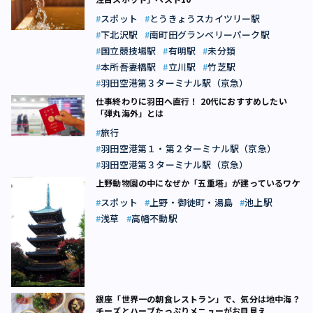
スポット
とうきょうスカイツリー駅
下北沢駅
南町田グランベリーパーク駅
国立競技場駅
有明駅
未分類
本所吾妻橋駅
立川駅
竹芝駅
羽田空港第３ターミナル駅（京急）
仕事終わりに羽田へ直行！ 20代におすすめしたい
「弾丸海外」とは
旅行
羽田空港第１・第２ターミナル駅（京急）
羽田空港第３ターミナル駅（京急）
上野動物園の中になぜか「五重塔」が建っているワケ
スポット
上野・御徒町・湯島
池上駅
浅草
高幡不動駅
銀座「世界一の朝食レストラン」で、気分は地中海？
チーズとハーブたっぷりメニューがお目見え