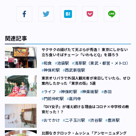
関連記事
サクサクの揚げたて天ぷらが秀逸！ 東京にしかない
立ち食いそばチェーン「いわもとQ」を語ろう
和食
池袋駅
浅草駅（東武・都営・メトロ）
神保町駅
西武新宿駅
東京オリパラで外国人観光客が来日していたら、ぜひ
案内したかった「東京の街」5選
ライフ
神保町駅
神楽坂駅
赤羽
門前仲町駅
高円寺
『DIY女子』が増え続ける理由はコロナ×中学校の教
育だった！？
おでかけ
二子玉川駅
渋谷駅
豊洲駅
比類なきクロック・ムッシュ「アンセーニュダング