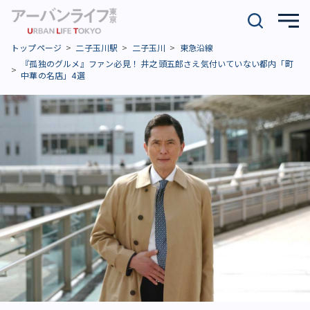
トップページ
二子玉川駅
二子玉川
東急沿線
『孤独のグルメ』ファン必見！ 井之頭五郎さえ気付いていない都内「町
中華の名店」4選