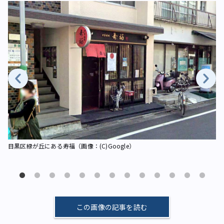
目黒区緑が丘にある寿福（画像：(C)Google）
目
この画像の記事を読む