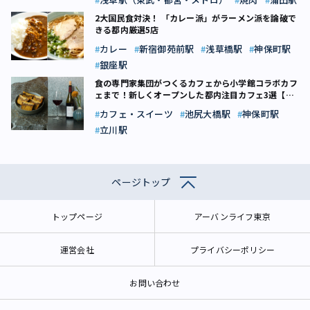
2大国民食対決！ 「カレー派」がラーメン派を論破で
きる都内厳選5店
カレー
新宿御苑前駅
浅草橋駅
神保町駅
銀座駅
食の専門家集団がつくるカフェから小学館コラボカフ
ェまで！新しくオープンした都内注目カフェ3選【池
尻大橋・神保町・立川】
カフェ・スイーツ
池尻大橋駅
神保町駅
立川駅
ページトップ
トップページ
アーバンライフ東京
運営会社
プライバシーポリシー
お問い合わせ