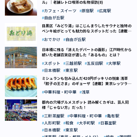
ル」｜老舗レトロ喫茶の名物探訪(8)
カフェ・スイーツ
原宿駅
広尾駅
自由が丘駅
目黒区「みどり湯」はこじんまりしたサウナと独特の
ペンキ絵がとっても魅力的なスポットだった【連載】
TOKYO銭湯ザンブリコ（20）
おでかけ
自由が丘駅
日本橋に残る「消えたデパートの面影」――江戸時代から
続いた老舗百貨店が遺した「あるもの」とは？
スポット
三越前駅
五反田駅
大塚駅
日本橋駅
東京駅
ミシュランも包み込んだ420円ポッキリの悦楽 浅草
「餃子の王さま」のギョーザ【連載】東京レッツラ
GOGO! マグロ飯（9）
中華料理・町中華
浅草
都内の穴場グルメスポット 読み解くカギは、芸人同
様「じゃない方」だった！
三軒茶屋駅
中華料理・町中華
亀有駅
人形町駅
和食
大手町駅
日暮里駅
日本橋駅
東京駅
浅草駅（東武・都営・メトロ）
焼肉
蒲田駅