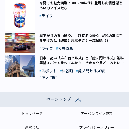
今見ても魅力満載！ 80～90年代に登場した個性派ぞ
ろいのアイスたち
ライフ
昼下がりの青山通り、「超有名女優X」が私の車に手
を挙げた話【連載】東京タクシー雑記録（7）
ライフ
表参道駅
日本一高い「麻布台ヒルズ」と「虎ノ門ヒルズ」無料
展望スポット比べてみたら―行き方や見どころをレポ
ート！
スポット
神谷町
虎ノ門ヒルズ駅
虎ノ門駅
ページトップ
トップページ
アーバンライフ東京
運営会社
プライバシーポリシー