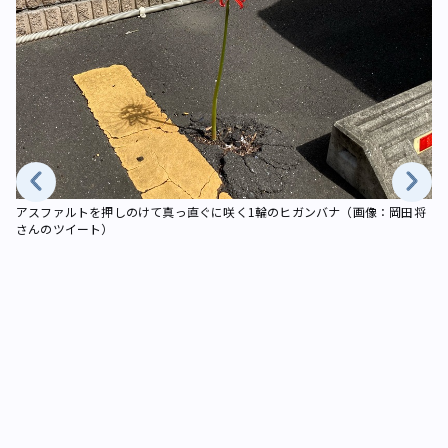
アスファルトを押しのけて真っ直ぐに咲く1輪のヒガンバナ（画像：岡田将
2
さんのツイート）
の