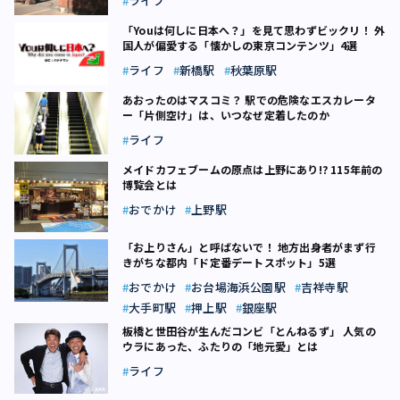
ライフ
「Youは何しに日本へ？」を見て思わずビックリ！ 外
国人が偏愛する「懐かしの東京コンテンツ」4選
ライフ
新橋駅
秋葉原駅
あおったのはマスコミ？ 駅での危険なエスカレータ
ー「片側空け」は、いつなぜ定着したのか
ライフ
メイドカフェブームの原点は上野にあり!? 115年前の
博覧会とは
おでかけ
上野駅
「お上りさん」と呼ばないで！ 地方出身者がまず行
きがちな都内「ド定番デートスポット」5選
おでかけ
お台場海浜公園駅
吉祥寺駅
大手町駅
押上駅
銀座駅
板橋と世田谷が生んだコンビ「とんねるず」 人気の
ウラにあった、ふたりの「地元愛」とは
ライフ