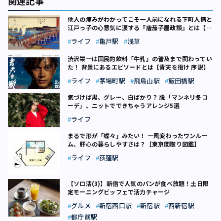
関連記事
他人の痛みがわかってこそ一人前になれる――下町人情と
江戸っ子の心意気に涙する『唐茄子屋政談』とは【連
載】東京すたこら落語マップ（12）
ライフ
亀戸駅
浅草
渋沢栄一は国民的飲料「牛乳」の普及まで関わってい
た！ 背景にあるエピソードとは【青天を衝け 序説】
ライフ
茅場町駅
飛鳥山駅
飯田橋駅
気づけば黒、グレー、白ばかり？ 脱「マンネリ冬コ
ーデ」、ニットでできちゃうアレンジ5選
ライフ
まるで形が「蝶々」みたい！ 一風変わったワンルー
ム、肝心の暮らしやすさは？【東京間取り図鑑】
ライフ
荻窪駅
【ソロ活(3)】新宿で人気のパンが食べ放題！土日限
定モーニングビッフェで活力チャージ
グルメ
新宿西口駅
新宿駅
西新宿駅
都庁前駅