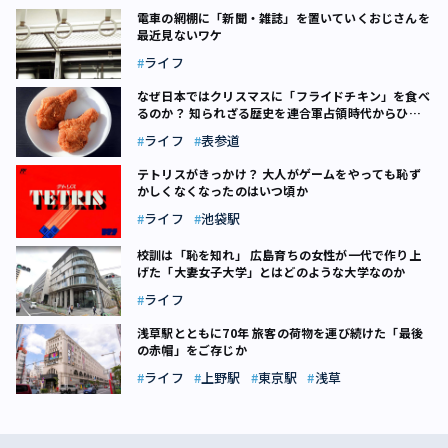
電車の網棚に「新聞・雑誌」を置いていくおじさんを
最近見ないワケ
ライフ
なぜ日本ではクリスマスに「フライドチキン」を食べ
るのか？ 知られざる歴史を連合軍占領時代からひも
解く
ライフ
表参道
テトリスがきっかけ？ 大人がゲームをやっても恥ず
かしくなくなったのはいつ頃か
ライフ
池袋駅
校訓は「恥を知れ」 広島育ちの女性が一代で作り上
げた「大妻女子大学」とはどのような大学なのか
ライフ
浅草駅とともに70年 旅客の荷物を運び続けた「最後
の赤帽」をご存じか
ライフ
上野駅
東京駅
浅草