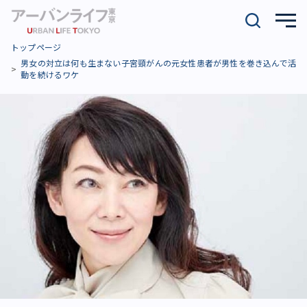
トップページ
男女の対立は何も生まない――子宮頸がんの元女性患者が男性を巻き込んで活
動を続けるワケ