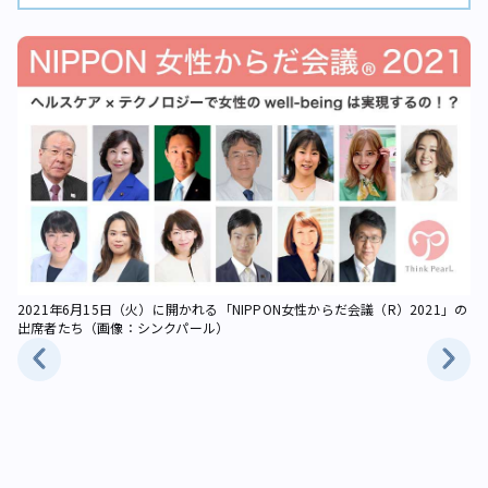
2021年6月15日（火）に開かれる「NIPPON女性からだ会議（R）2021」の
出席者たち（画像：シンクパール）
られ
過