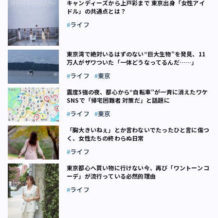
キャンディーズから上戸彩まで 東京出身「女性アイ
ドル」の共通点とは？
ライフ
東京湾で絶対いるはずのない“巨大生物”を発見、11
万人がザワついた「一体どうなってるんだ……」
ライフ
東京
震度5強の夜、都心から“自転車”が一斉に消えたワケ
SNSで「帰宅困難者 対策だ」と話題に
ライフ
東京
「胸大きいねぇ」とか言わないで――たったひと言に傷つ
く、女性たちの終わらぬ日常
ライフ
東京都心へ買い物に行けない今、再び「ワントーンコ
ーデ」が流行っている必然的理由
ライフ