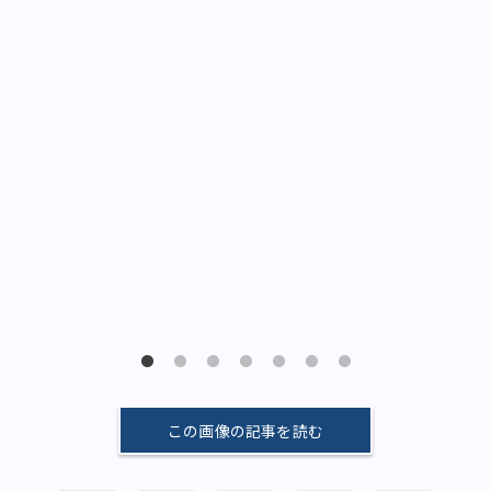
りが
こ
ると
茶
で
この画像の記事を読む