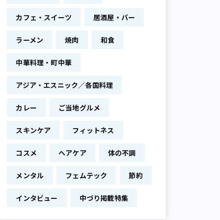
カフェ・スイーツ
居酒屋・バー
ラーメン
焼肉
和食
中華料理・町中華
アジア・エスニック／各国料理
カレー
ご当地グルメ
スキンケア
フィットネス
コスメ
ヘアケア
体の不調
票「人気激辛カップ麺ランキング」（画像：gooランキング事務局）
メンタル
フェムテック
節約
インタビュー
中づり掲載特集