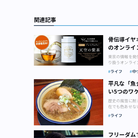
関連記事
骨伝導イヤ
のオンライ
東京の情報を発
り扱うオンライ
まつわる魅力的
ライフ
中
2020年8月
す。 「アーバ
平凡な「魚
京で『面白い』
い5つのワ
誇る価値を発信
が目利きしたメ
（5）
歴史の風雪に耐
イヤレス型の骨
在でも色あせな
していきます。
る理論・フレー
アムティー「天
ライフ
に…… 私（日
ください。 「
2020年オー
https://store
したのですが、
フリーダム
しかし私が「順