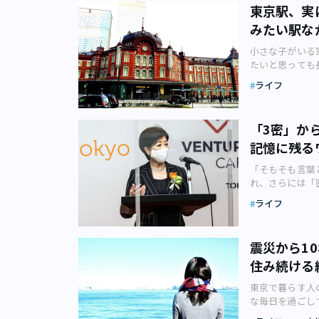
レベルでバラン
ズ コロナ禍で
た。 また、 舘
東京駅、実
かも、という不
(C)Google
「回帰」が挙げ
ーズ（日本テレ
別の女性が「何
みたい駅な
から顧客に提供
から、ニュース
す。 「七曲」
れ、「イヤイヤ
要になっています。
「自分にとって
（フジテレビ、
「ママひとり+
小さな子がいる
るアメリカIT
電車での毎日の
です。 ほかに
れ」でヒヤリ多
たいと思っても
で、グルーバル
やファッション
年）には「西新
は、好奇心の赴
毛布など、持っ
展開ができず、
考える回帰行動
ライフ
ビ朝日、201
4歳と、何が危
心配です。 実
ています。「良
かもしれません
品はいずれも作
は強いイヤイヤ
生の子ども3人
値段が高くても
るものは何か？
ズ（日本テレビ
AC） この組
が実は「東京駅
す。 先行優位
愛消費」「ごほ
「3密」か
する『はぐれ刑
も。それは未就
が、特に次の3
は先行優位性が
（中央区日本橋箱
した。 陣内孝
記憶に残る
んの数秒で、ふ
枚で、新幹線を
だ、他社に先駆
年1月）による
玄坂署」の刑事
つもヒヤヒヤす
こと。 入場券
ります。かつて
をしたと答えた
人公を演じた『ハ
「そもそも言葉
とりがドアから
やき」「つばさ
に、Qで優位だ
を増やすため」
放送でファミリ
れ、さらには「
力して減らして
まち」の連結は
るソニー（画像：
万円未満」が22
様性があるとい
事の「言葉の力
者は当時、その
です。 「はや
件があります。
ライフ
きく増加してい
像：写真AC）
し、世間の不安
それは「子ども
写真AC）「東
の累積生産量が
の支出を楽しむ
日、1987年）
いく小池知事の姿
人旅、これから
幹線」は1枚の
です。経験曲線
ロナ禍で「和」
木署」、織田裕
月1日に開催され
面白く、何でも
ます。「オモチ
で、低コストで
震災から1
見られるもうひ
語です。 これ
グイベントでの小
者はこの言葉を
されますよ。運
が増えるほどネ
東京都の伝統工
住み続ける
ます。 『ハン
池知事の言葉は
長い目で見なが
京おかしランド
います。SNS
再び注目を集め
人気に便乗？●
葉とは何なのか
学＆お土産ゲッ
ワークを形成す
女性は、勤務す
東京で暮らす人
は「銀座署」、阿
察していきます
おかしランド」
ることで強力な
の物件へ引っ越
な毎日を過ごし
ほかに例を見な
言葉があるよう
かし屋さん」（
す。「アサヒと
す。 「いろい
たちの物語をた
朝日、1990
いてきました。