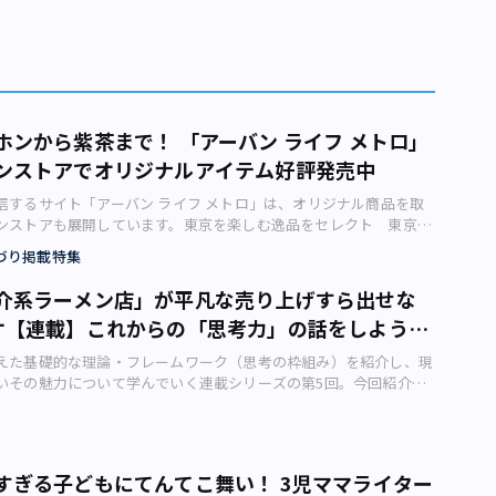
ホンから紫茶まで！ 「アーバン ライフ メトロ」
ンストアでオリジナルアイテム好評発売中
信するサイト「アーバン ライフ メトロ」は、オリジナル商品を取
ンストアも展開しています。東京を楽しむ逸品をセレクト 東京に
な情報を発信するウェブサイト「アーバン ライフ メトロ」では、
づり掲載特集
からオリジナル商品を取りそろえるオンラインもストアも展開していま
ン ライフ メトロ」オンラインストア ストアのコンセプトは、「東
介系ラーメン店」が平凡な売り上げすら出せな
をお届けします」。 伝統を育み、人とモノが行き交い、世界に
ケ【連載】これからの「思考力」の話をしよう
し続ける「東京」を舞台に、豊洲市場（江東区豊洲）のマグロ仲卸
カジキのカレー、地下鉄の車内でも安心して音楽を楽しめる完全ワ
えた基礎的な理論・フレームワーク（思考の枠組み）を紹介し、現
伝導イヤホンなど、ULMがセレクト・開発した“面白い”逸品を紹介
いその魅力について学んでいく連載シリーズの第5回。今回紹介す
 そして2021年7月には、完全無農薬・手摘みで収穫されるプレミ
ムワークは「QCDと先行優位性」です。味も価格も問題ないの
空の紫茶」も加わりました。ぜひオンラインストアのサイトをご覧
沖健、日沖コンサルティング事務所代表）は先日、知人が経営する
アーバン ライフ メトロ」オンラインストア
プンの東京都内にあるラーメン店へ行きました。平日13時過ぎに訪問
.urbanlife.tokyo/
その時間でもほぼ客席が埋まっていて、店には活気がありました。
すぎる子どもにてんてこ舞い！ 3児ママライター
調そうですね」と店主の知人に尋ねると、知人は浮かぬ顔で「ラ