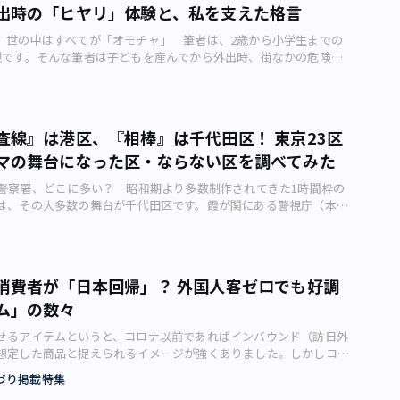
出時の「ヒヤリ」体験と、私を支えた格言
客が増えてきましたが、まだまだです。家賃や人件費の負担が重く
ていません」ということでした。そして、「何がいけないんでしょ
、世の中はすべてが「オモチャ」 筆者は、2歳から小学生までの
に質問されました。 魚介系ラーメンのイメージ（画像：写真
親です。そんな筆者は子どもを産んでから外出時、街なかの危険に
は魚介系のニューウエーブのラーメンを提供しており、味は本格的で
うになりました。 子どもは「社会」で育てるもの（画像：写真
ではこの系統のラーメンが増えており、他店と比べて抜群においし
れば拾い、段差があればジャンプする――。子どもにとって、外出時はす
と、「まあまあおいしい」というレベル。値段は、トッピングを足
オモチャ」となります。自動ドアやエレベーターのボタン、病院等
円未満で、他店と比べて高くも安くもありません。 つまりこの店は
ているアルコールスプレーも同様です。 エレベーターのボタンを
というわけではないが、特に際立って良い点もない」 という評価
査線』は港区、『相棒』は千代田区！ 東京23区
どもたちはどうしても「自分で」押したがります。うっかり親が押
店長は「サイドメニューを始めるとか、広告宣伝を打つとか、何か
マの舞台になった区・ならない区を調べてみた
たり、兄弟がいれば、「誰がボタンを押すか」を争ったりするので
要がありますかねぇ」とつぶやいていました。 ただ本質的に何
ボタンを押せなかった子は大泣きして、ボタンを押すまでその場を
いうと、「タイミングが悪い」ということになります。この店の場
空警察署、どこに多い？ 昭和期より多数制作されてきた1時間枠の
こともしばしばです。 そんなとき、筆者は周囲に謝ったり、抱き
とは次のふたつです。 ・コロナ禍の厳しい市場環境で飲食店を始め
は、その大多数の舞台が千代田区です。霞が関にある警視庁（本
離れたりしますが、温かい笑顔で見守ってくれる人々も大勢いま
遅れて魚介系のニューウエーブのラーメンを始めた点 そもそもの
、もしくは架空の特別部署を描いた作品が多くを占めるというのが
ような人たちに助けられています。 「我慢できない」と知らなかっ
が間違っていたという身もふたもない話なので、知人には伝えませ
1年1月～3月期に放送されているドラマのなかでは、次の作品がこれ
さん誰しも、スーパーで大の字に寝転がり、大泣きする子どもを見
。 ビジネスはタイミングが大事ビジネスはタイミングが大事 ビ
 ・綾瀬はるか主演『天国と地獄～サイコな2人～』（TBSテレビ）
しょう。わが家では、ヤンチャで感情表現がストレートな次男が2
CD」というフレームワークをよく使います。QCDとは、 ・
棒season19』（テレビ朝日） ・香取慎吾主演『アノニマス～警
ほど大泣きしたことがあります。 2歳は「イヤイヤ期」といわれる
質） ・Cost（コスト競争力） ・Delivery（納期） の略で、経済学では
消費者が「日本回帰」？ 外国人客ゼロでも好調
対策室～』（テレビ東京） ・内藤剛志主演『今野敏サスペンス 警視
す。自我が芽生える一方、脳が未発達なためガマンができないので
」と呼ばれます。 三つのどれも大切ですが、特に注目してほしい
ム」の数々
口顕』（テレビ東京） このような「本庁系」作品の次に多いの
ことを知ったのは、子育てを始めてから。産前は「親だったら、簡
す。戦後、多くの日本企業は品質管理で「Q」を改善し、原価低減
する街を舞台とした架空の所轄署を描いた作品です。 では、それ
ことができるはず」と軽く思っていました。 そのような光景を
てきました。しかし、Dには意外と無頓着でした。 QとCが優れて
せるアイテムというと、コロナ以前であればインバウンド（訪日外
くる署は、どのエリアにある場合が多いのか？ 区ごとに検証して
シッと叱ってやれ！」と高齢の男性に怒られたことがあります。し
前で、競争に勝って成長する企業は、Dで他社に差を付けていま
想定した商品と捉えられるイメージが強くありました。しかしコロ
『太陽にほえろ！』の若手刑事が走っていたのは？●新宿区 昭和
れまでの「イヤイヤ」対応の経験上、「下手に刺激をすれば、次男
るその代表例がトヨタ自動車です。トヨタ自動車は、在庫を極限ま
渡航が制限された今、むしろ日本の女性たちが再び和の小物に注目
表作である石原裕次郎主演『太陽にほえろ！』（日本テレビ、1972
する」と分かっていました。また当時は、筆者ひとりで子ども3人
づり掲載特集
バン方式」などトヨタ生産方式によって納期を短縮し、QCDを高い
たといいます。その背景を探りました。高まる「ご自愛消費」ニー
る「七曲署」が舞台で、西新宿の高層ビル街が毎回登場していまし
紐には0歳の末っ子。大暴れする子を抱いたら末っ子がケガをする