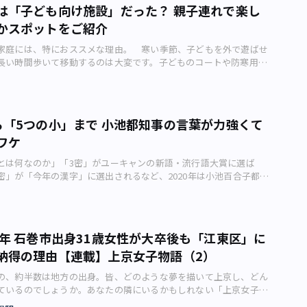
スさせています。 文京区後楽にあるトヨタ自動車東京本社（画像：
目まぐるしく変化した消費者マインド。そのキーワードのひとつに
ひろし → 郷ひろみ → 水谷豊 と主演が交代した『刑事貴族』シリ
は「子ども向け施設」だった？ 親子連れで楽し
安もありました。 心の中は焦りでいっぱいでした。そんなとき、
） Deliveryは一般に「納期」と訳されます。ただ近年、注文を受けて
られます。 第1波と呼ばれる感染拡大が広がった2020年4～5月頃
ビ、1990年）も「代官署」という新宿区内の架空の署が描かれま
か自分（次男）でやりたいことがあったのかな？」と声をかけてく
かスポットをご紹介
するまでの納期だけなく、広い意味での ・時間 ・タイミング が重
報道などでしきりに使われた“不要不急”という言葉は、消費者が
「代官」という地名は実在しませんが、北大路欣也主演『新宿警察』
期」を分かってくれる人がいるとホッとしたのを覚えています。
 GAFA（Google、Amazon、Facebook、Apple）に代表され
本当に必要なものは何か」を問い直す契機となりました。 満員
1975年）は、新宿の旧地名を冠した「角筈（つのはず）署」が舞台
未就学児ふたり連れ」でヒヤリ多発「ママひとり+未就学児ふたり連
家庭には、特におススメな理由。 寒い季節、子どもを外で遊ばせ
企業は、他社に先駆けて機動的に投資をし、新製品を投入すること
通勤や、仕事のお付き合いの飲み会、周囲の視線を意識したメイク
、片岡鶴太郎主演『ララバイ刑事』シリーズ（テレビ朝日、1991
発 子連れで特に大変なのが、未就学児を連れた外出です。我が家
長い時間歩いて移動するのは大変です。子どものコートや防寒用の
市場を席巻しています。 一方、日本企業はなかなか機動的な事業
――。それらをいったんリセットして、本当に必要なものを自分自身で
宿署」、伊藤英明＆坂口憲二主演『ダブルス～二人の刑事』（テレ
くままに動き、走るのが早く、交通ルールがきちんと理解できない
ていくべき荷物もいっぱい。特に下の子が小さいと、厳しい寒さも
せっかくの良い技術・人材を持ちながら、ビジネスチャンスを失っ
は、くしくもコロナ禍がもたらした心身デトックスだったと言える
3年）には「新宿中央署」が登場します。 ●渋谷区 渋谷が舞台の作
険かも分からず、階段の昇り降りもできないが、好奇心と自我だけ
は子ども向け？ な要素満載の東京駅（画像：写真AC） 2歳～小学
い物を安く提供すれば売れる」ではなく、「少々品質が悪くても、
。 では、デトックスによって空いたスペースに新しく追加され
風が異なります。「城西署」を描いた渡哲也主演『大都会』シリー
期の2歳の組み合わせでした。 「イヤイヤ期」は大変（画像：写真
を抱えて、「遊ぶなら駅近がいい」が持論の筆者が重宝しているの
、タイミングが良ければ売れる」という現実を知る必要がありま
 2020年末から年明けにかけて頻繁に聞かれるようになった「ご自
、1976年）は暴力描写の激しい内容ですが、「山手中央署」が登場
み合わせで外出すると、目を一瞬離した隙に「ヒヤリ」が起こること
」です。ときどき東京駅へ出掛けては子どもたちを遊ばせています
性が働く5つの条件先行優位性が働く5つの条件 一般にビジネスで
うび消費」という言葉がそのヒントとなります。 スナックミー
ら「5つの小」まで 小池都知事の言葉が力強くて
事純情派』（テレビ朝日、1988年）は藤田まこと主演の人情路線で
学児に欠かせない小児科でも起こります。受付に保険証を出したほ
つのスポットは駅内でも遊べて寒い冬でもおすすめです。 入場券1
働くとされ、他社に先駆けて事業展開する方が断然有利です。 た
崎町）が25～59歳の男女670人を対象に行ったネット調査（2021
則主演『君の瞳をタイホする!』（フジテレビ、1988年）は、「道
ワケ
たり目がいなくなり、トイレにいたこともありました。 また、い
2時間も見放題 東京駅での遊びの目玉といえば「新幹線を見る」
けて市場で行動するのはリスクが大きく、大失敗に終わることもあ
と、過去半年間に気分転換やストレス発散の目的で「ご自愛消費」
たちの恋愛を描いた内容で、佐々木蔵之介が「神南署」に属する主
るのが小児科の玄関です。ひとりに靴を履かせている間に、もうひ
を購入すれば、子どもの大好きな「はやぶさ」「こまち」「かが
の家庭用ビデオにおけるソニー（港区港南）のベータ方式のよう
人は全体の86%。理由には「自分へのごほうびに」「日々の楽しみ
ンチョウ～神南署安積班～』（TBSテレビ、2009年）は20時台の
とは何なのか」「3密」がユーキャンの新語・流行語大賞に選ば
出てしまうなど、危険が多いのです。 そのような「ヒヤリ」を努
」「のぞみ」などが2時間も見放題です。特に「はやぶさ」と「こ
った先行者が敗れてしまうことも珍しくありません。 港区港南にあ
などが並びました。 ご自愛消費にかける支出は、「1万円以上3
ー層を意識した刑事ドラマだと言えます。渋谷区には、それだけ多
密」が「今年の漢字」に選出されるなど、2020年は小池百合子都知
いるものの、子連れ外出はどうしても行わなくてはなりません。筆
子どもが喜ぶこと間違いなし。待合室があるので、寒い冬でも安心
(C)Google） 先行優位性が働くには、次のようないくつかの条
%と最多。その額はコロナ以前の「1000以上3000円未満」から大
うことかもしれません。 『踊る大捜査線』とかかわりが深い（画
」が目立った1年でした。 新型コロナウイルスの感染状況が拡大
ような状況に疲弊しつつも、ときどき思い出す言葉がありました。
ぶさ」と「こまち」の連結は、電車好きの子どもたちに人気（画像：
 1.経験曲線効果 経験曲線効果とは、その製品を作り始めてから
ます。旅行や遊興の機会が激減したなか、別のところで自分のため
●港区 緒形拳主演『六本木ダンディーおみやさん』（テレビ朝
が高まるなかで、会見でフリップを掲げながら明瞭な言葉を発して
叱るな来た道だもの、年寄笑うな行く道だもの、来た道行く道二
海道・山陽新幹線」と「東北・山形・秋田・北海道・上越・北陸新
多いほど、作業の習熟によってコストが下がっていくという経験則
消費者の動向が垣間見えます。 コロナ禍で「和」を選ぶ女性たちコ
、水谷豊主演『ザ・刑事』（テレビ朝日、1990年）はともに「六本
が印象に残っている人も多いのではないでしょうか。 2020年10
通る今日の道、通り直しのできぬ道」という格言です。何を見ても
入場券で行き来できるので、2時間たっぷり新幹線を見ることができ
効果が働く工業製品では、先行者は先に累積生産量を増やせるの
を選ぶ女性たち さて、コロナ禍での「回帰」というキーワードで
二主演『踊る大捜査線』（フジテレビ、1997年）は「湾岸署」の物
た日本最大級イノベーションセンター「CIC Tokyo」のオープニン
自分で試したかった子ども時代――。自身も身に覚えがあります。 筆
ャだけでなく実物を見せてあげたい」という保護者の教育心も満た
優位に立てます。 2.ネットワークの外部性 ネットワークの参加者
0年 石巻市出身31歳女性が大卒後も「江東区」に
とつの変化は、和を感じさせるアイテムなどの人気の高まりです。
らは、各テレビ局のお膝元である街のPRを兼ねた設定だと見られ
池百合子都知事（画像：CIC Japan合同会社） しかしなぜ、小
再度噛みしめ、「これから通る今日の道、通り直しのできぬ道」を
が良ければイーストアイやドクターイエローが見られるかも？ 東
ットワークそれ自体の価値が増すことをネットワークの外部性とい
芸品として指定されている江戸切子。こうした和のアイテムが、今
納得の理由【連載】上京女子物語（2）
チョウ』はスカイツリー人気に便乗？『ハンチョウ』はスカイツリー
これほどまでに影響力を持つのでしょうか。ここでは「そもそも言
ら、歩んでいきたいと感じています。
で、プチ工場見学＆お土産ゲット東京おかしランドで、プチ工場見
のようなネットワークビジネスでは、他社に先駆けて標準的なネット
ているという（画像：室町硝子工芸） 東京在住・在勤のある30代
中央区 水谷豊主演『ハロー!グッバイ』（日本テレビ、1989年）
」という少し哲学的な観点から、小池知事の言葉が強力な理由を考
ト 八重州地下中央口改札を出てすぐにある東京駅一番街の「東京
ることが重要です。 3.ブランド 特に消費財では、他社に先行す
る会社がテレワークを本格導入したことから、居住面積の広い郊外
の、約半数は地方の出身。皆、どのような夢を描いて上京し、どん
部寛主演『新参者』（TBSテレビ、2010年）は「日本橋署」と、
。 言葉には「現実をつくる」機能がある 言霊（ことだま）という
には、「ぐりこ・やキッチン」（江崎グリコ）「森永のおかしなお
ブランドイメージを消費者に植え付け、優位に立つことができま
しを決意。その際、「和室」がある間取りにこだわったといいま
ているのでしょうか。あなたの隣にいるかもしれない「上京女子」
い舞台設定でした。 舘ひろし主演『代表取締役刑事』（テレビ
に、言葉が現実化する働きに対して日本人は古くから畏敬の念を抱
森永製菓）「カルビープラス」（カルビー）、それに期間限定ショ
いえばスーパードライ、スーパードライといえばアサヒ」という具
ろ不安を感じることが多い日々なので、何かどっしりとして揺るがな
どります。2011年3月、運命を変えた出来事 在住する人のうち、
年）の「辰巳署」は勝どき・月島周辺を管轄し、『遺留捜査』（テレビ
また世界に目を向けてみても、例えば聖書の「はじめに言葉あり