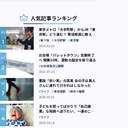
人気記事ランキング
東京メトロ「大手町駅」からJR「東
京駅」どう進む？ 現役駅員に教えて
もらいました
乗り物
大手町駅
東京駅
2019.02.10
お台場「パレットタウン」営業終了
へ 開業30年、激動の歴史を振り返る
お台場海浜公園駅
2021.07.23
童謡「赤い靴」の真実 女の子は異人
さんに連れて行かれはしなかった
ライフ
表参道駅
麻布十番駅
2020.05.01
子どもを怒ってばかりで「自己嫌
悪」な母親へ送りたい、一通のここ
ろの処方箋
ライフ
2019.06.16