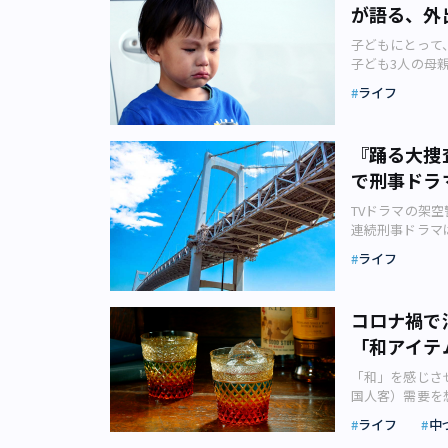
が語る、外
ンチ時はかなり
て、黒字化はし
子どもにとって
うかね？」と逆
子ども3人の母
AC） その店
よく気が付くよ
す。ただ、都内
ライフ
AC） 石があ
いかといわれる
べてのものが「
しても1000
の入口に置かれ
「何か特に悪い
『踊る大捜
見つければ、子
になります。 
で刑事ドラ
せば泣いて怒っ
テコ入れする必
す。一番最初に
がいけないかと
TVドラマの架
動かないという
合、タイミング
連続刑事ドラマ
抱えてその場を
た点 ・他社に
庁）の捜査1課
す。筆者はその
出店の意思決定
ライフ
理由で、202
た産前の私 皆
んでしたが……
に該当します。
たことがあるで
ジネスでは「Q
・水谷豊主演『相
歳のとき、3回
Quality（品
コロナ禍で
視庁“指殺人”
第一次反抗期で
「需要の3要素
「和アイテ
庁強行犯係 樋
す。筆者がその
のが、「D」で
が、都内に実在
単に泣き止ます
で「C」を高め
「和」を感じさ
らの作品に出て
見られて、「ビ
いるのは当たり
国人客）需要を
みましょう。 
かし筆者は、そ
す。日本におけ
ナによって海外
刑事ドラマの代
はさらに大騒ぎ
ライフ
中
で減らす「カン
するようになっ
年）は新宿にあ
を連れ、抱っこ