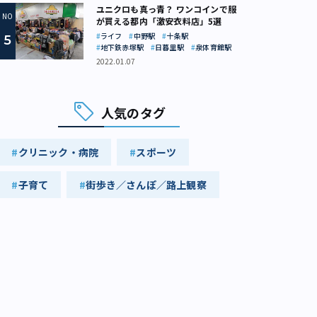
ユニクロも真っ青？ ワンコインで服
が買える都内「激安衣料店」5選
ライフ
中野駅
十条駅
地下鉄赤塚駅
日暮里駅
泉体育館駅
2022.01.07
人気のタグ
クリニック・病院
スポーツ
子育て
街歩き／さんぽ／路上観察