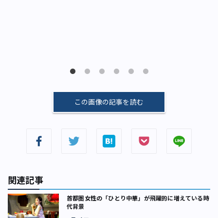
2
ー
タ
この画像の記事を読む
関連記事
首都圏女性の「ひとり中華」が飛躍的に増えている時
代背景