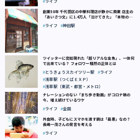
ライフ
創業50年 千代田区の中華料理店が静かに廃業 店主の
「あいさつ文」に1.4万人「泣けてきた」「本物の職
人」
ライフ
神田駅
ツイッターに突如現れた「超リアルな金魚」、一体何
で出来ている？ フォロワー騒然の正体とは
とうきょうスカイツリー駅
ライフ
浅草駅（つくばＥＸＰ）
浅草駅（東武・都営・メトロ）
ナレーションのない「まち歩き動画」がコロナ禍の
今、増え続けているワケ
ライフ
全国
外食時、子どもにスマホを渡す親は「最悪」なの？
長嶋一茂さんの発言を考える
ライフ