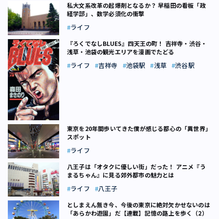
私大文系改革の起爆剤となるか？ 早稲田の看板「政
経学部」、数学必須化の衝撃
ライフ
『ろくでなしBLUES』四天王の町！ 吉祥寺・渋谷・
浅草・池袋の観光エリアを漫画でたどる
ライフ
吉祥寺
池袋駅
浅草
渋谷駅
東京を20年間歩いてきた僕が感じる都心の「異世界」
スポット
ライフ
八王子は「オタクに優しい街」だった！ アニメ『う
まるちゃん』に見る郊外都市の魅力とは
ライフ
八王子
としまえん無き今、今後の東京に絶対欠かせないのは
「あらかわ遊園」だ【連載】記憶の路上を歩く（2）