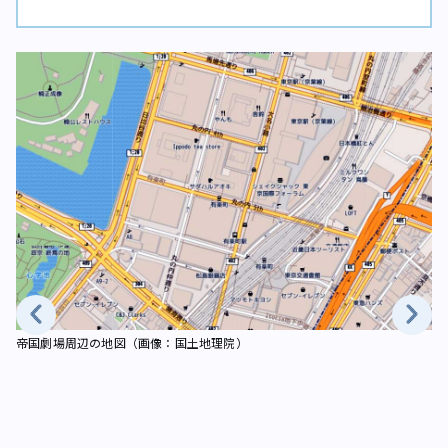
帝国劇場周辺の地図（画像：国土地理院）
帝