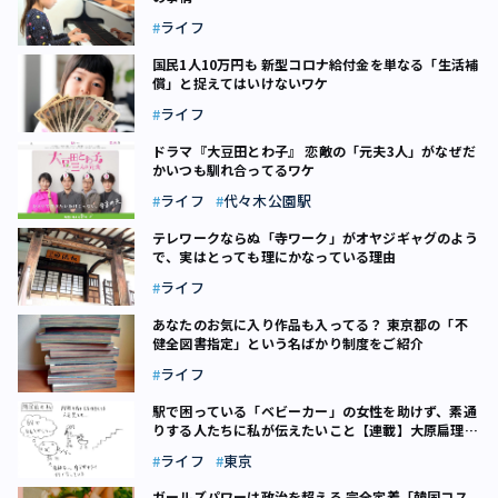
ライフ
国民1人10万円も 新型コロナ給付金を単なる「生活補
償」と捉えてはいけないワケ
ライフ
ドラマ『大豆田とわ子』 恋敵の「元夫3人」がなぜだ
かいつも馴れ合ってるワケ
ライフ
代々木公園駅
テレワークならぬ「寺ワーク」がオヤジギャグのよう
で、実はとっても理にかなっている理由
ライフ
あなたのお気に入り作品も入ってる？ 東京都の「不
健全図書指定」という名ばかり制度をご紹介
ライフ
駅で困っている「ベビーカー」の女性を助けず、素通
りする人たちに私が伝えたいこと【連載】大原扁理の
トーキョー知恵の和（12）
ライフ
東京
ガールズパワーは政治を超える 完全定着「韓国コス