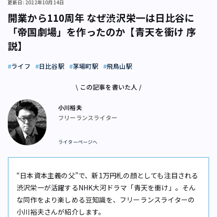
更新日: 2022年10月14日
開業から110周年 なぜ渋沢栄一は日比谷に
「帝国劇場」を作ったのか【青天を衝け 序
説】
ライフ
日比谷駅
茅場町駅
飛鳥山駅
\ この記事を書いた人 /
小川裕夫
フリーランスライター
ライターページへ
“日本資本主義の父”で、新1万円札の顔としても注目される
渋沢栄一が活躍するNHK大河ドラマ「青天を衝け」。そん
な同作をより楽しめる豆知識を、フリーランスライターの
小川裕夫さんが紹介します。