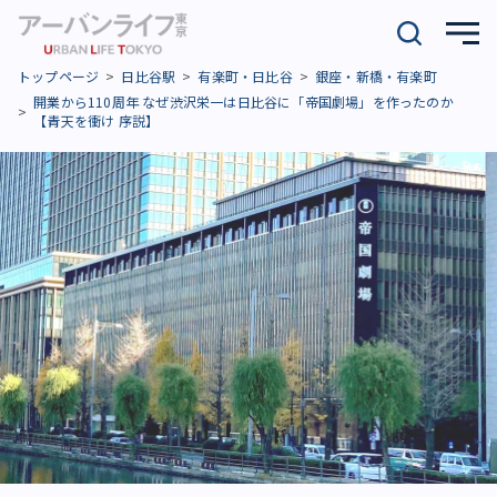
トップページ
日比谷駅
有楽町・日比谷
銀座・新橋・有楽町
開業から110周年 なぜ渋沢栄一は日比谷に「帝国劇場」を作ったのか
【青天を衝け 序説】