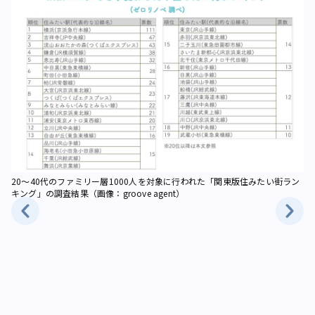
20～40代のファミリー層1000人を対象に行われた「関東版住みたい街ラン
ト
キング」の調査結果（画像：groove agent）