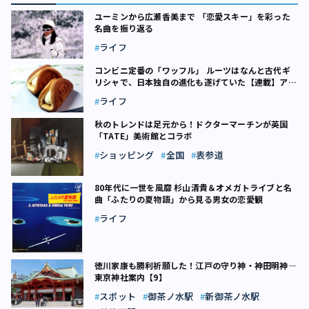
ユーミンから広瀬香美まで 「恋愛スキー」を彩った
名曲を振り返る
ライフ
コンビニ定番の「ワッフル」 ルーツはなんと古代ギ
リシャで、日本独自の進化も遂げていた【連載】アタ
マで食べる東京フード（6）
ライフ
秋のトレンドは足元から！ドクターマーチンが英国
「TATE」美術館とコラボ
ショッピング
全国
表参道
80年代に一世を風靡 杉山清貴＆オメガトライブと名
曲「ふたりの夏物語」から見る男女の恋愛観
ライフ
徳川家康も勝利祈願した！江戸の守り神・神田明神―
東京神社案内【9】
スポット
御茶ノ水駅
新御茶ノ水駅