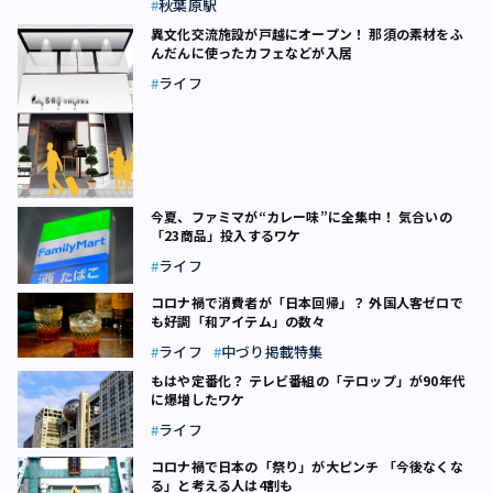
秋葉原駅
異文化交流施設が戸越にオープン！ 那須の素材をふ
んだんに使ったカフェなどが入居
ライフ
今夏、ファミマが“カレー味”に全集中！ 気合いの
「23商品」投入するワケ
ライフ
コロナ禍で消費者が「日本回帰」？ 外国人客ゼロで
も好調「和アイテム」の数々
ライフ
中づり掲載特集
もはや定番化？ テレビ番組の「テロップ」が90年代
に爆増したワケ
ライフ
コロナ禍で日本の「祭り」が大ピンチ 「今後なくな
る」と考える人は4割も