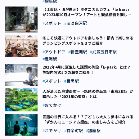
銀座駅
【江東区・清澄白河】ボタニカルカフェ「le bois」
が2023年10月オープン！アートと観葉植物を楽しも
う
スポット
清澄白河駅
冬こそ快適にアウトドアを楽しもう！都内で楽しめる
グランピングスポットを３つご紹介
アウトドア
新豊洲駅
武蔵五日市駅
豊洲駅
2022年4月に誕生した話題の施設「E-park」とは？
施設内容の5つの軸をご紹介！
スポット
目黒駅
人が消えた廃墟都市……話題の作品集『東京幻想』が
暗示した「2021年の東京」とは
おでかけ
図鑑の世界に入れる！？子どもも大人も夢中になれる
「ずかんミュージアム銀座」の楽しみ方をご紹介
おでかけ
有楽町駅
銀座駅