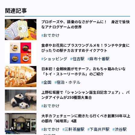
関連記事
プロポーズや、語彙のなさがゲームに！ 身近で愉快
なアナログゲームの世界
おでかけ
食卓やお花見にプラスワングルメを！ランチや夕食に
ぴったりの駅チカおすすめテイクアウト
ショッピング
住吉駅
麻布十番駅
日本初！全館映画がモチーフ。おもちゃ箱みたいな
「トイ・ストーリーホテル」のご紹介
全国
宿泊・ホテル
上野松坂屋で「シャンシャン誕生日記念フェア」、パ
ンダアイテムが250種類大集合
おでかけ
大手カフェチェーンに飽きたら行くべき創業50年以上
の都内「純喫茶」4選
おでかけ
三軒茶屋駅
下高井戸駅
渋谷駅