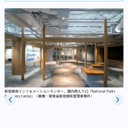
）
新宿御苑インフォメーションセンター、園内側入り口「National Parks
案
Discovery Center」（画像：環境省新宿御苑管理事務所）