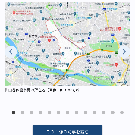
色は
世
世田谷区喜多見の所在地（画像：(C)Google）
（画
この画像の記事を読む