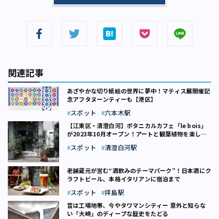
関連記事
あざやかな切り紙絵の世界に夢中！マティス展開催記
念アフタヌーンティーも【港区】
スポット
六本木駅
【江東区・清澄白河】ボタニカルカフェ「le bois」
が2023年10月オープン！アートと観葉植物を楽しも
う
スポット
清澄白河駅
老舗蔵元が営む“酒飲みのテーマパーク”！日本酒にク
ラフトビール、本格イタリアンに宿泊まで
スポット
拝島駅
昔は工場地帯、今やタワマンシティー 意外と知らな
い「大崎」のディープな歴史をたどる