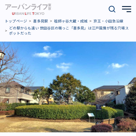
トップページ
喜多見駅
祖師ヶ谷大蔵・成城
京王・小田急沿線
どの駅からも遠い 世田谷区の端っこ「喜多見」は江戸風情が残る穴場ス
ポットだった