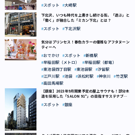
スポット
大崎駅
下北沢、いつも時代を上書きし続ける街。「遊ぶ」と
「働く」が融合した「ミカン下北」とは？
スポット
下北沢駅
気分はプリンセス！春色カラーの優雅なアフタヌーン
ティーへ
おでかけ
スポット
新橋駅
早稲田駅（メトロ）
早稲田駅（都電）
東池袋四丁目駅
東池袋駅
汐留駅
江戸川駅
池袋
浜松町駅
神奈川
竹芝駅
高田馬場駅
【銀座】2023年9月開業予定の屋上サウナも！部分木
造を採用した「SALON 91°」の目指すサステナブル
な姿とは
スポット
銀座