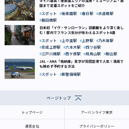
タイパ最高！後楽園エリアの温泉・ミュージアム・庭
園まで定番スポットをご紹介
スポット
後楽園駅
春日駅
水道橋駅
飯田橋駅
日本初「イヴ・サンローラン」回顧展をより深く楽し
む！都内でフランス気分が味わえるスポット6選
スポット
上中里駅
上野駅
乃木坂駅
京成上野駅
六本木駅
四ツ谷駅
江戸川橋駅
西ケ原駅
飛鳥山駅
駒込駅
JAL・ANA「格納庫」見学が羽田空港で人気！満員で
も諦めず予約する方法
スポット
新整備場駅
ページトップ
トップページ
アーバンライフ東京
運営会社
プライバシーポリシー