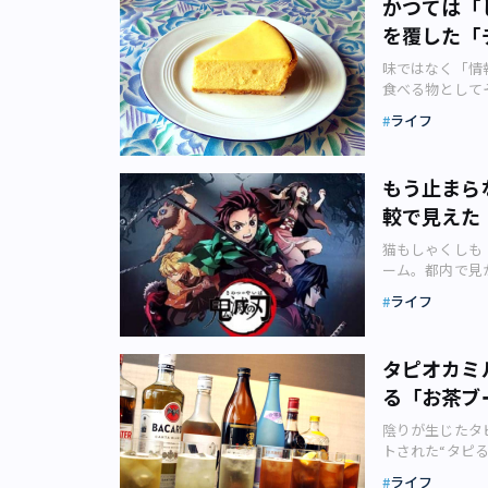
がいないため、
かつては「
いまの時代の若
ックピットルー
の後、松竹系の
の関係抜きに語
人は、栄養をし
には危険がある
せている」とい
いうだけではな
貴崎清孝さんに
を覆した「
値上げを行いま
元々、穀物の豊
「栄養素」を取
スクを付けてい
かったです。私
す。
た。貴崎さん自
年間に1～2回
自分の屋敷に社
切です。 これ
で食べる東
ありませんか？
上の人から刺激
味ではなく「情
そうです。 B7
週に1回映画館に
ています。 そ
その1「腹八分
が、自分の視界
自分が無知であ
食べる物として
影）「一番の理
決して安くはな
民に広がったと
の食生活を見直
るような不思議
る場がありませ
「ファッション
向けて、新しい
の値上げはとて
の稲荷信仰です
ライフ
成17年に策定
ほどマスクを付
らできるのかと
が、東京ファッ
危機感を覚えて
ゅう通っている
(C)Googl
分かりやすく示
るようになりま
前述のようにア
観を変えた衝撃
あって気づかれ
究してます。 
当たるのが伏見
夜：ごはん1杯
ことになったと
かる費用はなる
みたら、全部で
羽田空港にフラ
と、割引料金で
れ、残りのふた
た具合です。 
もう止まら
ら……なんて想
職も手にできず
カーのカップ入
知されることで
レージ会員になる
ます。ただ伏見
（https://www
から、多感な若
た。 今だから
較で見えた
ためてチーズス
ました」 これ
ジ」。ピカデリー
島市）、中国地
安量には、ある
「練習」も必要
うに、不安は絶
ほど愛されるよ
取材依頼もあっ
タシアター」、
は「しのだずし
かりますか？ 
る、なんでも隠
猫もしゃくしも
ま現状に身を委ね
戦後の洋菓子界
は話します。 
画を見るたびに
特に関西方面で
るのです。 「
時折思い出すの
ーム。都内で見
しかし、淡々と
くなる出来事で
ぶ人たちが増え
1800円の場合
るのをご存じで
ば、当然、食べ
ていた彼女は花
は、もはや日常
と考えるように
ィンケンから受
なるとも。「さ
ずれも入会時に
ライフ
葉」から来ていま
いため、意識的
るがままにして
る幼稚園の前を
できることを考
チーズでお菓子
に、楽しんでも
ンバーズはウェ
葉」 という和
でしょう。つま
クに大きなシミ
とさせる格子柄
とのディスカッ
かもしれません
ペリアコックピ
SMTメンバー
に住むきつねが
洋の伝統医学で
話をした人々の
ィズニーキャラ
み選ばれ、先生
本格的に食べら
路が間近に見え
1200円に割
タピオカミ
（おんみょうじ
ており、その中
常に恐ろしい話
が、ここまで来
の結果、無事に選
響で、ずっと乳
ます。朝5時か
ー系の割引は何
揚げを好むとさ
いものを食べる、
になった人は、
る「お茶ブ
『劇場版「鬼滅
カッションを行
産量と家庭内消
ーズテーブル」
り1400～15
が定説になって
（まんしょく）
やプレゼンテー
員数は1750
き方を知り、私
ーズケーキです
ーンを設置して
事前に購入して
神社に由来して
陰りが生じたタ
く）…楽しく、
的な治療をして
TVアニメ『鬼
にZOOMで多
熱処理を行った
れていません。
に、作品によっ
置（画像：(C)
トされた“タピ
い 6.潔食（け
他人に対し疑心
ufotable
く活用し、Twi
チーズしか知ら
ちょっと違った
ンにとっては、
が、江戸時代に
新たなお茶の楽
く）…テレビや
が怖くなりやす
か、長く愛され
人と話すことで
在すること自体
ライフ
ださい。 ●フ
によって異なり