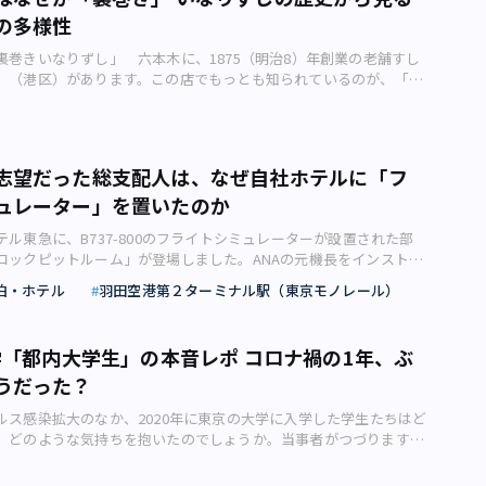
前週より多くの人が街へ繰り出したと言われています。 東京都内
いまだ断ち切ることのできない失恋への思いを歌ったラブソングで
の多様性
名所、目黒川（目黒区）周辺では若者を中心に人出が見られた様子
は、「アイドルっぽくないアイドルの歌うアイドルっぽい歌」と言
報じられました。 マスクをしていると小顔に見えるって、本当？
せん。しかし、その内容は一筋縄のものではありません。 「僕」
裏巻きいなりずし」 六本木に、1875（明治8）年創業の老舗すし
C） テレワークや時差出勤をいったん終了した人も多いようで、都
がら「君」と一緒にいた昔のことを思い出します。ところが、歩道
」（港区）があります。この店でもっとも知られているのが、「お
は再び満員です。もともとマスクを装着していない人は一定数いま
、商店街の正面の空に立っていたはずの東京タワーがどこにも見当
 「おつな寿司」の裏巻きいなりずし（画像：おつな寿司） おもた
スクの手持ちが切れた人が多いのか、着用率が下がってきていると
ここでの東京タワーは、「君」との恋愛にまつわる美しい記憶の
、来客が持ってきた手土産を、その客の前で呼ぶときの言葉。ただ
SNSで見受けられます。 マスクをしていない ＝ 配慮に欠け
し、そこにあると思っていた東京タワーは風景のなかに実は存在し
持ってきた手土産そのものを指す意味で使うことが増えているよう
ナウイルス対策としては、マスクを装着していれば、もし自分が人
た。記憶のなかの東京タワーは、幻想でしかなかったのです。
おもたせで使われているのが、油揚げを裏返しにしてシャリを包ん
いた場合に咳（せき）をして人に移すのを防ぐ効果があると言われ
志望だった総支配人は、なぜ自社ホテルに「フ
憶の断片を 真実より美しく補正して」本当の現実を見ようとして
きいなりずしです。この油揚げを炊く煮汁は創業以来の秘伝のもの
気中を漂う新型コロナウイルスはマスクの生地を簡単にすり抜ける
、「君」との過去はもう戻らないことにいまさらのように気づきま
ュレーター」を置いたのか
油揚げを1枚1枚、丁寧に裏返してから一晩置いて味をなじませると
マスク装着だけで完璧な予防はできないものの、少なくとも人のつ
れの場所だった東京 東京を歌った流行歌は枚挙にいとまがありませ
してその油揚げで包むのは、四国産のゆず皮を刻んで混ぜ込むシャ
鼻に入ることを防ぎますし、のどを潤して感染しづらくする効果を
千代子「東京だョおっ母さん」（1957年発売）やフランク永井「有
ル東急に、B737-800のフライトシミュレーターが設置された部
の冬場に1年分仕込んで、冷凍保存しているのだとか。裏巻きの食
ます。 しかし、こうした科学的な理由だけでなく実は電車内の
ょう」（1957年発売）などが大ヒットしました。 そこでは東京
コックピットルーム」が登場しました。ANAの元機長をインストラ
きとは異なり、ふっくらと厚みを感じ、独特です。また、ほのかに
的でマスクを付けているという人も少なくないのではないでしょう
にとっての憧れであり、若者たちの最新のデートスポットのある街
体験ができます。フライトプランや飛行状況を自分で選べる本格的
が甘辛の煮汁との絶妙なハーモニーを奏でています。 「裏番組を食
どこに行ってもマスクは売り切れで入手困難であることを皆が分
泊・ホテル
羽田空港第２ターミナル駅（東京モノレール）
歌った最近のヒット曲のひとつ、サザンオールスターズ「東京
テルの一室にシミュレーターを設置 羽田エクセルホテル東急（大
担ぎ 裏巻きいなりずしは、六本木という立地からテレビ局への差
も関わらず、「マスクをしていない人 ＝ 社会性とデリカシーに欠
（2014年発売）のなかに出てくる「恋の花咲く都」といったフレーズ
、B737-800のフライトシミュレーター（地上での飛行模擬操
われており、また楽屋弁当やロケ弁当の定番で、芸能人御用達の差
た風潮があるからです。マスクをしていても咳（せき）をすれば周
われてきた東京の華やかなイメージを踏まえたものでしょう。 常に
た部屋「スーペリアコックピットルーム」が登場しました。宿泊せ
も知られています。 六本木の老舗すし屋「おつな寿司」の外観（画
てしまうのに、マスクなしなら針のむしろでしょう。 そもそも「な
入学「都内大学生」の本音レポ コロナ禍の1年、ぶ
街並み常に置き換えられる街並み また、アイドルも東京を歌って
ターだけを体験することができ、早くも人気を博しています。 羽田
gle） その理由は、裏巻きが「裏番組を食う」という縁起担ぎになっ
けたがるのかそもそも「なぜ」マスクを付けたがるのか 日本では
とえば、少し時代をさかのぼると田原俊彦「原宿キッス」（1982
うだった？
東急のスーペリアコックピットルーム（2019年8月6日、宮崎佳代
。ちなみにおつな寿司は千石（文京区）にもあり、こちらは
秋は花粉症で、冬は風邪対策でマスクを付ける人が多くいます。ひ
目洋子「六本木純情派」（1986年発売）などが思い出されます。
ルは2019年7月18日（木）より、シミュレーターを体験する「フ
2）年創業、六本木からののれん分けとなっています。そのほかにも渋
風邪をひいたらマスクを付けていましたが、いつの間にか風邪予防
ルス感染拡大のなか、2020年に東京の大学に入学した学生たちはど
 原宿キッス」という軽快なサビが印象的な前者、バブル時代を思
ーター体験プラン」と、シミュレーターが設置された部屋に宿泊す
があります。 裏巻きいなりずしの名店といえばおつな寿司のほか
人が増えました。 さらにここ数年は、夏にマスクも珍しくなく
、どのような気持ちを抱いたのでしょうか。当事者がつづります。
し背伸びした恋愛模様を歌った後者。楽曲のテイストは違います
ミュレーター雰囲気体験プラン」をスタートしました。「フライト
昭和26）年創業の「月島家」（港区麻布十番）を忘れてはいけませ
まりオールシーズンです。夏風邪対策よりもマスクのそれ以外の効
学生活とは程遠かった 2020年、私は東京の大学へ進学しました。
京を代表する若者の集まる街を舞台にしたストレートなラブソング
体験プラン」は、元ANA機長をインストラクターに、90分間の操縦
裏巻きいなりずしは昭和40年代にシイタケとレンコンを加えてか
人が多いのでしょう。 それは美容目的。マスクをすると呼気で口
た大学生活は、 ・新しい友人と出会い、授業やサークルを楽しむ
に比べると、「東京タワーはどこから見える？」の異質さは一目瞭
 B737-800のシミュレーターは同ホテルが購入し、トリプルル