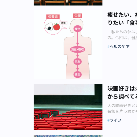
ら、健康の願い
周りの肌の保湿
こと ・さまざ
然でしょう。 
ームのベッドを
会議員にファン
あります。 ま
と でした。し
の視線は醒めて
陸）、伊丹空港
1877（明治1
痩せたい、
策と併せてマス
室のイメージ（画
が、その姿を欅
他の国内空港や
治35）年創業の
いないと何とな
りたい「食
から3か月たっ
限ったことでは
の操縦だけでな
四谷志乃多寿司
マスクは顔の下
いたため、知り
めた距離感をさ
要望通りのトレ
く、表巻きのい
私たちの体は、
上がりになるの
がまま淡々と作
幻想”は、フォ
置されたシミュ
「名古屋発祥説
の。今回は、健
体マスク（北海
ます。学校には
という気がしま
ックピット（操
げ → きつね
介します。（U
には、鼻を高く
のの、1日1コ
（1973年発
縦席に座ると視
ヘルスケア
います。 なお
院長 石原新菜
マスクを顎（あ
ンラインで行わ
るこの歌には、
するとすぐ右手
ですが、きつね
ありますか？ 
小顔効果がある
対面で行う授業
た」とサビのフ
感を覚えます。
る宇迦之御魂神
はともに、健康
が顔を小さく見
の前後に分から
そこに潜んでい
の端に書かれた
る『守貞漫稿（も
す。 その言葉
た白やピンクの
つひとつの授業
で必死に生きる
チダウン。と思
戸にて油あげ豆
もちろん、今の
れてしまう危う
た。 バイトの
アイドルグルー
り直し、といっ
る飯を納（い）
きていないと感
使うことについ
は飲食店のアル
頭にも触れた「
しめるので、9
華表（とりい）
か。“正しい食
コロナ対策でマ
ため週に2時間
模な再開発が続
レーター体験プ
映画好きは
る名にて、野干
「栄養素」の違
ではないかとい
が発令されたと
はの重機や資材
は宿泊が条件と
張）の名古屋等
から調べて
をしている人が
けでなく、心が
ては出ません。
る高いビル。そ
別）に加えて、宿
国などの田舎人
だとNGで、こ
されています。
としましたが、
バーたちは、射
雰囲気体感プラ
大の映画好きと
なりずしは江戸
たは生命を保つ
り、ウェブ上に
え受けさせてもら
います。 その
ミュレーターに
有無を片っ端か
が後の名古屋発
一連の「営み」
しているほど。
た、入学してか
の街並みに置き
ますが、中に入
の値上げ あな
ウェブサイト（
（例）たんぱく
一体いつごろか
ライフ
引きがPDFで
いう変化し続け
映し出される、
ドショー料金が
で、豊川稲荷の
取→消化・吸収
して、皆が長時
する人がいない
つまり、「東京
できます。 そ
日本最大のシネコ
成る「豊川いな
ていないと、食
スクを毎日付け
に参加できなか
ー」を歌う欅坂
ったのでしょう
ら1900円に
います。 稲荷
満やドロドロ血
たのでしょう。