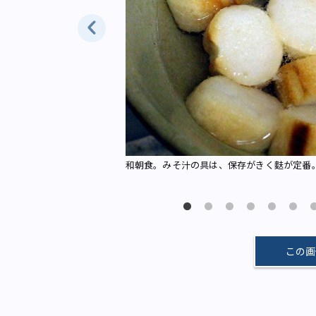
和朝食。みそ汁の具は、保存がきく麩が定番
この画