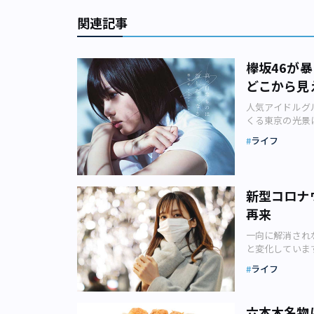
関連記事
欅坂46が
どこから見
人気アイドルグ
くる東京の光景
象徴」としての
ライフ
ョリティー」が
ループです。NH
世代を問わずそ
向坂46ととも
新型コロナ
実在の坂にちな
再来
ルっぽくないも
だ」「大人たち
一向に解消され
どう生きるべき
と変化していま
す。そのひたむ
2020年3月2
ひとつに「東京
ライフ
要請が出される
「真っ白なものは
粛疲れ」で気の
す。 「東京タ
ると発表した2
くなる」のジャケ
六本木名物