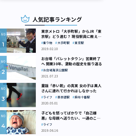
人気記事ランキング
東京メトロ「大手町駅」からJR「東
京駅」どう進む？ 現役駅員に教えて
もらいました
乗り物
大手町駅
東京駅
2019.02.10
お台場「パレットタウン」営業終了
へ 開業30年、激動の歴史を振り返る
お台場海浜公園駅
ロニとミックスベジを一緒にゆでて時短クッキング（画像：カベルナリア吉
2021.07.23
童謡「赤い靴」の真実 女の子は異人
さんに連れて行かれはしなかった
ライフ
表参道駅
麻布十番駅
2020.05.01
子どもを怒ってばかりで「自己嫌
悪」な母親へ送りたい、一通のここ
ろの処方箋
ライフ
2019.06.16