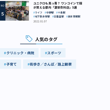
ユニクロも真っ青？ ワンコインで服
が買える都内「激安衣料店」5選
ライフ
中野駅
十条駅
地下鉄赤塚駅
日暮里駅
泉体育館駅
2022.01.07
人気のタグ
クリニック・病院
スポーツ
子育て
街歩き／さんぽ／路上観察