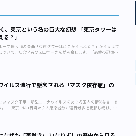
暴く、東京という名の巨大な幻想 「東京タワーは
える？」
ループ欅坂46の楽曲「東京タワーはどこから見える？」から見えて
について、社会学者の太田省一さんが考察します。「恋愛の記憶の
東京タワー 欅坂46。2016年発売のデビュー曲「サイレントマジ
ヒットし、一躍アイドルシーンの最前線に躍り出た女性アイドルグ
K紅白歌合戦にも2019年で4回連続出場が決まっています。いまや
の存在を知っている人も多いのではないでしょうか。乃木坂46、日
に「坂道シリーズ」と呼ばれる彼女たちのグループ名は、東京にある
ウイルス流行で懸念される「マスク依存症」の
んだものでもあります。 欅坂46の代表曲には、いわゆるアイド
のが少なくありません。「君は君らしく 生きていく自由があるん
に支配されるな」と歌う「サイレントマジョリティー」のように、
ないマスク不足 新型コロナウイルスをめぐる国内の情勢は刻一刻
かという問いを鋭く突きつけるような歌を彼女たちは歌っていま
す。 東京では1日当たりの感染者数が連日最多を更新し続け、
きさに惹かれるファンも多いと思います。 そんな欅坂46の楽曲の
8日（土）には新たに63人の感染を確認。首都圏一帯で週末の外出自粛
タワーはどこから見える？」があります。シングル曲ではなく、
など、緊迫した状況が続いています。 一方で、コロナによる「自
汚したくなる」(2017年発売)というアルバムに収められた1曲で
緩みも指摘されました。 文部科学省が学校の一斉休校を解除す
ワーはどこから見える？」が入ったアルバム「真っ白なものは汚した
0日（金）頃に「コロナ収束ムード」が広まったとみられ、この日を
ット（画像：Sony Music、タワーレコード） 秋元康・作詞に
はなぜか「裏巻き」 いなりずしの歴史から見る