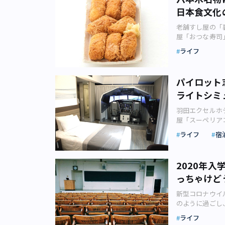
含む3連休には
よるこの曲は、
日本食文化
でも人気の桜の
す。その意味で
がテレビなどで
えるかもしれま
老舗すし屋の「
（画像：写真A
は、街を歩きな
屋「おつな寿司
内の朝夕の電車
橋を渡る途中や
もたせ」です。
したが、近頃マ
ライフ
たりません。 
せとはもともと
憂慮するつぶやきが
象徴です。しか
最近は、来客が
る？ 新型コロ
ていませんでし
です。 同店の
知れず感染して
パイロット
「僕」は、「記
だ、通称・裏巻
ています。 空
いなかったこと
ライトシミ
で、炊き上げた
小ささなので、
す。 かつて憧
いいます。 そ
ばきが直接口や
ん。古くは島倉
羽田エクセルホテ
リ。ゆず皮は旬
私たちは期待し
楽町で逢いまし
屋「スーペリア
感は通常の表巻
「人権確保」目
は地方の人びと
クターに、操縦
漂うゆずの風味
か。 いまだに
ライフ
宿
でした。東京を
なものです。ホ
う」という縁起
かっているのに
VICTORY」
田区羽田空港）に
し入れによく使
ける人」といっ
も、そうして歌
縦）が設置され
し入れ品として
囲からにらまれ
2020年
置き換えられる
ずにシミュレー
像：(C)Goo
ぜ」マスクを付
きました。 た
っちゃけど
エクセルホテル
ているためです
もともと、春と
年発売）や荻野
子撮影） 同ホテ
1927（昭和
と昔前までは、
新型コロナウイ
「恋し恥ずかし
ライトシミュレ
谷や青山に店舗
を目的に付ける
のように過ごし
い起こさせる少
る「フライトシ
に、1951（
なりました。つ
想像していた大
が、いずれも東
シミュレーター
ん。 こちらの
ライフ
能を求めている
私の想像してい
です。 それら
体験ができます。