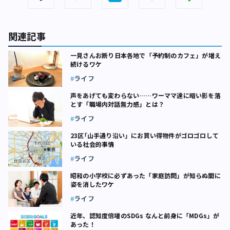
関連記事
一見さんお断り――日本各地で「予約制のカフェ」が増え
続けるワケ
ライフ
声をあげても変わらない……ワーママ達に暗い影を落
とす「職場内対話無力感」とは？
ライフ
23区｢山手通り沿い」にお買い得物件がゴロゴロして
いる社会的事情
ライフ
昭和の小学校に必ずあった「家庭訪問」が知らぬ間に
姿を消したワケ
ライフ
近年、認知度倍増のSDGs なんと前身に「MDGs」が
あった！