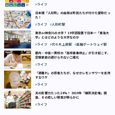
ライフ
日本橋「人形町」の由来は町民たちが付けた愛称だっ
た！
ライフ
人形町駅
東京or神奈川の大学？ 19学部設置で日本一「東海大
学」とはどのような大学なのか
ライフ
代々木上原駅
高輪ゲートウェイ駅
都内・中高一貫校の「高校募集停止」が引き起こす、
受験家庭の避けられない二極化
ライフ
「酒離れ」の若者たちが、なぜかレモンサワーを支持
するワケ
ライフ
夫の影響力たった14%！ 2019年「購買決定権」調
査、その悲しい現実が明らかに
ライフ