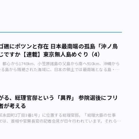
ゴ礁にポツンと存在 日本最南端の孤島「沖ノ鳥
じですか【連載】東京無人島めぐり（4）
都心から1740km、小笠原諸島の父島から南へ910km、沖縄から
あらゆる島から隔絶された海域に、日本の領土では最南端となる島・沖
でいます。 沖ノ鳥島の全景（画像：国土交通省関東地方整備局京浜
沖ノ鳥島は周囲11kmのサンゴ礁のなかに北小島と東小島という岩
のぞかせているだけの小さな島で、1931（昭和6）年に「沖ノ鳥
が付けられました。 沖ノ鳥島は宮崎県沖を北端とし、パラオ付
がる、総理官邸という「異界」 参院選後にフリ
全長約3000kmの海嶺（かいれい。海底の山脈）、九州・パラオ海
者が考える
でおり、この海嶺唯一の島とされています。 日本の面積より大きな
 極めて小さな島ではあるものの、沖ノ鳥島の重要性について東京
区永田町2丁目3番1号」に位置する総理官邸。「総理大臣の仕事
のウェブサイトでは、 「我が国の国土全体の面積（約38万平方キ
では、首相や官房長官の記者会見が日々行われています。それらの
40万平方キロもの排他的経済水域をもつきわめて重要な島」 と説
、総理官邸という「異界」をフリーランスライターの小川裕夫さん
。 排他的経済水域とは領海の外側にあり、沿岸から200カイリ
す。官邸は、「国家の頂点に立つ権力の館」 2012年12月の衆議
）以内の水域のことで、天然資源の開発や管理などについての主権的権
奪還して以降、安倍晋三首相がそのイスに座り続けています。 安