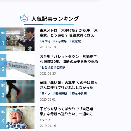
人気記事ランキング
東京メトロ「大手町駅」からJR「東
京駅」どう進む？ 現役駅員に教えて
もらいました
乗り物
大手町駅
東京駅
2019.02.10
お台場「パレットタウン」営業終了
へ 開業30年、激動の歴史を振り返る
お台場海浜公園駅
計した渋谷区神宮前の国際連合大学本部施設（画像：写真AC）
2021.07.23
童謡「赤い靴」の真実 女の子は異人
さんに連れて行かれはしなかった
ライフ
表参道駅
麻布十番駅
2020.05.01
子どもを怒ってばかりで「自己嫌
悪」な母親へ送りたい、一通のここ
ろの処方箋
ライフ
2019.06.16