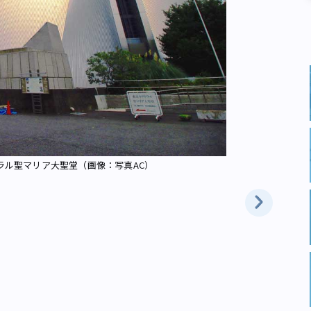
ラル聖マリア大聖堂（画像：写真AC）
丹下健三が設