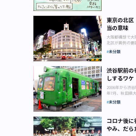
いません！ ――
があります。 
建ての観測施設
今回の作品を作
伺いました！ ―
っている場所を
設されてから3
はさらに特別な
り……。「健康
くまでも記者単
億円をかけた建
人たちは「さよ
エールをお願い
東京の北区
者会に加盟して
産卵場所南約38
した。 私が小
ますから。そうし
固く扉を閉ざし
当の意味
というと、私た
だったかと。「
漫画の読者にひ
内の記者たちで
ん。 しかし2
も、港で見られ
よろしくお願い
省、総務省、文
大阪都構想で大
380kmの海
は特別な感じで
ラブ外の記者は
北区が異例の要
れがすしや天ぷ
当に忘れられな
建前上、記者ク
そこまで区名に
AC） マアナゴ
できる仕事も限
未分類
者が記者を選別
2020年1月1
に同海域でマア
れます。 ――2
基づくものです
のうち、道府県
卵場所であるこ
立ちもですが、
してしまいまし
町村合併時、合
ウナギに比べる
お別れのシーン
渋谷駅前の
を開放しました
程度まで緩和。
産卵場所が判明
ならではの3月の
しするワケ
ブ外からの参加
指定都市の大阪
周辺の海域が突
ちにひと言お願
っ先に糾弾しな
明。新たに設置
ょう。 ●参考
さい♪ ――漫
2006年から渋
情報は「知る権
されています。
端の島 沖ノ鳥
なども、また、
年7月、秋田県
者会見のオープ
ち北区と中央区
端「沖ノ鳥島」
者が訪れたとき
ーランスライタ
現したことで、
市は東京都北区
れぽ.com） 
未分類
若者の街として
るようになりま
た。通知を受け
が発見」（日本
ロ銀座線の渋谷
ことができるよ
返答しています
用中止になりま
の後方が定位置
しても、強制力
コロナ後に
の地上3階から
と、業界の内輪
かし、なぜ東京
やみ、だら
変わった銀座線
ことで、判断の
ているのでしょ
どから、現時点
といえます。た
区名になること