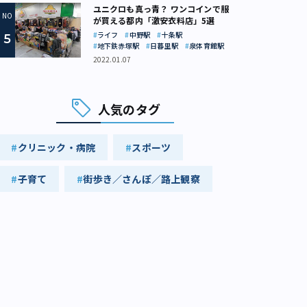
ユニクロも真っ青？ ワンコインで服
が買える都内「激安衣料店」5選
ライフ
中野駅
十条駅
地下鉄赤塚駅
日暮里駅
泉体育館駅
2022.01.07
人気のタグ
クリニック・病院
スポーツ
子育て
街歩き／さんぽ／路上観察