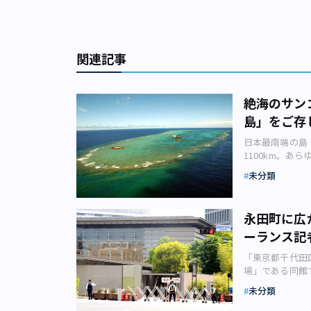
関連記事
絶海のサン
島」をご存
日本最南端の島 
1100km。
ノ鳥島は浮かん
未分類
河川事務所） 
礁がふたつ顔を
島」という島名
永田町に広
近を南端とする
ーランス記
嶺の上に浮かん
排他的経済水域
「東京都千代田
都の産業労働局
場」である同館
ロ）を上回る約
仕組みを通して
明されています
未分類
があぶり出しま
（370.4km
院選挙で政権を