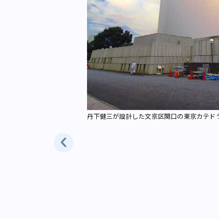
ンを手掛けた（画像：写
丹下健三が設計した文京区関口の東京カテド