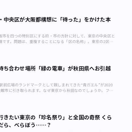
2020年の初詣は、どこか行きましたでしょうか。 近所の氏神さまに
フリーランスの記者などは座席指定。内閣広報官は、記者の名前と座
は満潮時にも水没しないよう架台の上に立てられているものの、建
った背景を教えてください。 3月はお別れの季節。それは、島で
―2020年の目標がありましたら、こっそり教えてください。 こっそ
把握済み（画像：小川裕夫） 内閣記者会は会社単位ではなく、あ
0年近い歳月がたっているため、老朽化が進行。 現在、総工費130
コトなので。それをお伝えしたくて。 ――なんて温かいお見送り。島の
第一」！（爆笑） ――お正月気分からなかなか抜け出せない人たちに
位で加盟します。同じテレビ局・新聞社に所属していても、内閣記
て替え工事が進められています。 南約380kmの海域にマアナゴの
なら」ではなく「いってらっしゃい」と声を掛けてくれると聞きま
します。 お餅を毎日食べ続ければいいと思います。そのうち飽き
・中央区が大阪都構想に「待った」をかけた本
いなければ官邸の会見に出席することは叶いません。内閣記者会は
0kmの海域にマアナゴの産卵場所 都心から1740kmも離れた孤島
笠原諸島（父島 & 母島）に行っていたときは「また来いよ～！」
たらお正月気分から抜け出せますよね？ ――妙案です(笑)。最後に、
、決して扉を開けようとはしてきませんでした。 それは、官邸
ちの生活に無縁の場所というイメージを持つ方もいるかもしれませ
いってらっしゃい」とお見送りするのは、北海道の礼文島の夏に
と言お願いします。 2020年も良い年でありますように！ どうぞ
組織する内閣記者会だけに限った話ではありません。財務省や外務
012年には水産総合研究センターの調査によって、沖ノ鳥島の南約
る光景です。国内の離島の中でも、父島と礼文島のお見送りシーン
いたします！
部科学省といった各省庁にもそれぞれ記者クラブが存在し、記者ク
阪市を四つの特別区にする府・市の方針に対して、東京の中央区と
域に、とある海水魚の産卵場所が存在していることが判明しました。そ
すね。 ――進学や就職で島を離れる子はやはり多いのでしょうか。本
会見に参加できないのです。 テレビなどで目にする大臣会見は、
請です。問題は、重複することになる「区の名称」。東京の2区が
らの食材としても知られるマアナゴ。 マアナゴ（画像：写真
い門出になりそうです。 父島には高校までしかなく、島内に就職
ラブが主催していることになっています。これは、大臣などの為政
こだわる理由は何なのでしょうか？「同じ区名を使わないで」
の産卵場所はそれまで謎とされてきましたが、2008（平成20）年
られてきます。なので、ほとんどの子が、高校卒業と同時に島を離
することがないように――という報道の自由・ジャーナリズムの理念に
日（水）時点で、全国に「〇〇市」を名乗る自治体は772あります。そ
ナゴの仔魚（しぎょ。魚の幼生）を採取。付近の海底山脈の上が産
021年も、もうすぐ旅立ちの季節がやってきますね。 子どもたちの巣
が、時代を経て、記者クラブそのものが理念に反する集団へと変質
とほぼ同等の権限を有する政令指定都市は20市です。 平成の市
とが特定されました。 近年、マアナゴの漁獲量は半減しており、
3月末は、学校の先生や公務員関係の方々の異動もあるので、その
た。 現在、ほとんどの省庁はネットやフリーランス記者に門戸
併した市に限って政令指定都市へ昇格するための人口要件が70万人
と養殖技術が完全には確立されていません。そのため、マアナゴの
に遭遇するコトもありますよ。旅立ちのシーンに出会えるのは、島
待ち合わせ場所「緑の電車」が秋田県へお引越
が、いまだ防衛省は「会見場が狭い」といった理由から、記者クラ
それを受けて、政令指定都市は一気に増加しました。 一方、政令
したことは重要な意味を持っています。 私たちの食卓と沖ノ鳥島
景色かもしれません。 ――この春、進学や就職の門出を迎える若者た
を認めません。その理念に沿えば、記者クラブは防衛省の態度を真
市は、政令指定都市をやめて市を四つの特別区に再編することを表
如つながってしまったわけで、大変おもしろいケースといえるでし
いします。 いろんなヒト、モノ、コトとの出逢いを楽しんでくだ
ければなりませんが、黙認しています。 情報は「知る権利」の土台
する特別区の区名は「北区」「中央区」「淀川区」「天王寺区」と
資料： 「知っていますか？沖ノ鳥島の秘密」（東京都） 「日本最南
画の読者にひと言お願いします。 父島の通常のお見送りシーンのコト
谷駅前広場のランドマークとして親しまれてきた“青ガエル”が2020
利」の土台 一部で問題は残っているものの、政権交代で一気に記
 東京都中央区の名所、銀座4丁目交差点（画像：写真AC） このう
島の保全」（国土交通省水管理・国土保全局海岸室） 「日本の最南
別の機会に描けたらと思います。お楽しみに♪ ※作中の描写は、作
大館市に引き取られます。なぜ東京から秋田なのでしょうか。フリ
ン化が進んだことは事実です。そして、記者会見のオープン化が実
は、東京23区と同じ区名です。重複する区名になるため、大阪府・
を管理する、鶴見区の京浜河川事務所ってどんなところ？」（はま
の出来事です。諸事情により現在は異なる場合もあります。
ーの小川裕夫さんが解説します。「新」渋谷駅の真価はこれから
一定の実績があるフリーランスにも記者会見参加への門戸が開かれ
・中央区に文書で同じ区名になる可能性があることを通知しまし
「マアナゴ、産卵場所は沖ノ鳥島の南380キロ 水産総合研究センター
知られる渋谷は現在、再開発の真っ最中です。2019年末、東京メト
した。固く閉ざされた官邸の扉の向こう側に、フリーランスが入る
取った東京の北区・中央区は、「同じ区名を使わないでほしい」と
経済新聞）
駅ホームが移設工事を実施。年末年始の6日間、銀座線渋谷駅は使
うになったのです。 カメラ記者は、記者会見場に座るペン記者たち
。 東京都北区・中央区が「同じ区名を使わないでほしい」と拒否
した。 1938（昭和13）年に銀座線渋谷駅が開業して以来、ビル
。そのため、望遠レンズは必須（画像：小川裕夫） これだけだ
はありません。あくまで区名の決定権は、大阪側にあります。 し
行きたい東京の「珍名祭り」と全国の奇祭 くら
発着していた銀座線の光景は見られなくなりました。新たに生まれ
話で終わってしまいますが、知る権利の土台となる情報量が増えた
23区の北区・中央区が大阪に対して同じ区名にしないように要請し
だら、べらぼう……？
渋谷駅は慣れない動線、JRとの乗り継ぎに時間を要する使い勝手な
選択肢が広がることは本来であれば国民にとっても喜ばしい出来事
うか？ また、なぜ大阪側は東京都の北区・中央区に配慮して同じ
での評判はあまりよくありません。 「新」渋谷駅の真価はこれか
だし官邸内での総理大臣と官房長官会見は、ほかの省庁で実施され
を通知しているのでしょうか？ 特別区と行政区では、全く別物？