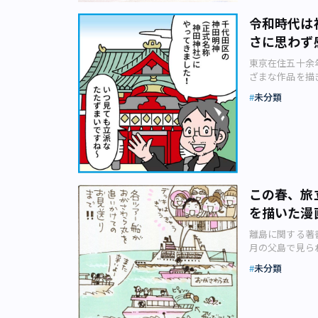
利や海洋汚染規
倍首相は公務を
（画像：(C)G
令和時代は
ん。しかし、歴
17）年度の、
さに思わず
には仕事場とな
こ」の調査結果
前後で警戒にあ
ダ ・メカジキ
だ」
東京在住五十余
公邸はプライベ
った貴重な海洋
ざまな作品を描
とはありません
広大な排他的経
在住五十余年の
員や陳情に訪れ
置などの保全工
未分類
フリップイラス
常駐する記者と
ら島を守ってい
含めるとその歴
立つ権力の館で
鳥島に居住者は
4コマ漫画。今
目3番1号」。
どの名を付けま
体験を基に描い
会議事堂正面か
皆無。 この連
作った背景を教
す。金曜日夕方
残っていません
に近く、よくう
デモは、この坂
整備局京浜河川
すが（笑）。 
官邸を訪れる来
年台風シーズン
この春、旅
す。 日本には
も同じように官
沖ノ鳥島は国内
を描いた漫
いです。 ――
社とテレビ局・
クリート部材な
最近知りました
していることが
象・セイウチ観
離島に関する著
めに神社に行っ
の理念はいずこ
日 横浜を中心
月の父島で見ら
しまして。ウン
にある会見室で
『沖ノ鳥島』を
節がやってくる
不ウンでした…
未分類
いないと参加で
と、九州の門司
原&伊豆諸島か
外でした。 い
れていなかった
ると、10日間
ある経験の中か
ラでも私自身は
といったネット
け、沖ノ鳥島は
アーバンライフ
ラケーとパソコ
らさずに知るこ
は2007年時
見送り」です。