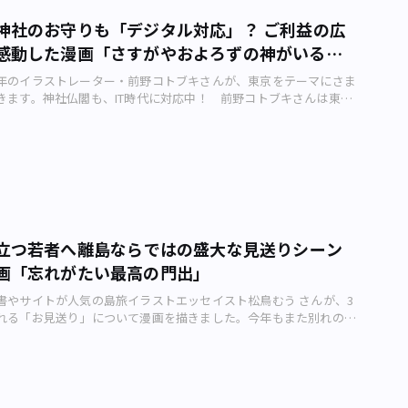
制などの権限が、沿岸国に認められています。 沖ノ鳥島の位置図
終えると、渋谷区富ヶ谷の私邸へと帰宅することも珍しくありませ
oogle、国土交通省関東地方整備局京浜河川事務所） 2005（平成
神社のお守りも「デジタル対応」？ ご利益の広
代の内閣総理大臣が在任中に住まいとしたのは総理公邸で、すぐ横
小笠原島漁業協同組合による漁業操業の実績や都の調査指導船「みや
感動した漫画「さすがやおよろずの神がいる国
る総理官邸が隣接しています。 総理官邸前は、常に警察官が10人
によると、沖ノ鳥島周辺海域には ・ビンナガ ・クロカジキ ・キハ
たっているため、物々しい雰囲気が漂う（画像：小川裕夫） 総理
 など、さまざまな魚が生息しているほか、コバルトやマンガンとい
年のイラストレーター・前野コトブキさんが、東京をテーマにさま
ートを過ごす住居にあたるため、不特定多数の人たちが立ち入るこ
鉱物が眠っているとも考えられています。 沖ノ鳥島が水没すると
きます。神社仏閣も、IT時代に対応中！ 前野コトブキさんは東京
。しかし、官邸は仕事場です。官邸職員や首相秘書官、衆参国会議
済水域も失われてしまうため、1987（昭和62）年からは護岸の設
イラストレーターで、これまでにビジネス書籍からテレビ番組内の
る知事、市長、外国からの賓客（ひんかく）、そして総理番として
事が実施。現在では頑丈な波消しブロックとコンクリートが荒波か
トまで幅広く手掛けてきました。会社員時代からのダブルワークを
いった多くの関係者が官邸に出入りします。官邸は、国家の頂点に
ます。 漂着者がいた記録も皆無漂着者がいた記録も皆無 この沖ノ
は25年。そんな前野さんが描くアーバンライフメトロ・オリジナル
もあります。 官邸の正確な住所は、「東京都千代田区永田町2丁
いません。 16世紀にはスペイン船が島を発見し、パレセベラな
回のテーマは「お守りもデジタル対応」です。 前野コトブキさんの
最寄駅は、東京メトロ丸ノ内線・千代田線の国会議事堂前駅です。国
したが、あまりに小さな島だったこともあって定住を試みた人物は
た漫画のカット（前野コトブキさん制作）――前野さん、今回の作品を
らアプローチすると、なだらかな坂道を上っていくことになりま
載で取り上げてきた他の島のように、漂着者がいたという記録も
えてください。 以前勤めていた会社が比較的「神田明神」さん
の風物詩になった、2011年の福島第一原発事故に端を発する官邸前
。 沖ノ鳥島で行われている調査概要（画像：国土交通省関東地方
かがっていたので。お守りのことは、だいぶ後になって知ったので
を上りきった地点、ちょうど官邸の目の前で実施されてきました。
事務所） ただし、サンゴ礁のなかには観測施設が建っており、毎
――神道のご利益はITの分野にまで及ぶのですね。すごいことで
客も、ここを通って官邸へと入館するのです。 総理番の記者たち
を避けた6月と2月にはさまざまな試験や観測が行われています。
立つ若者へ――離島ならではの盛大な見送りシーン
やおよろずの神々がたくさんいると言われていますからね～。すご
邸へと入館しています。総理番の記者たちは大別して新聞社・通信
で唯一の熱帯気候の島ということもあり、金属材料や塗装、コン
画「忘れがたい最高の門出」
会社員たちが仕事始めに連れ立ってお参りへ行く風習があることを、実は
ラジオ局に分かれますが、内閣記者会と呼ばれる記者クラブに加盟
どの耐久性試験、気温や風向・風速、水温、潮位、波高などの気
。前野さんは、経験ありますか。 はい、あります。以前、仕事始
必須条件になっています。 記者クラブの理念はいずこへ記者クラブ
測、サンゴや魚類などの生物調査が行われています。 到着に丸3
書やサイトが人気の島旅イラストエッセイスト松鳥むう さんが、3
たとき、同行していた後輩の女性の肩にハトが鳥居からフンを落と
へ 2009（平成21）年に民主党が政権交代を果たすまで、官邸内
とした地域情報サイト「はまれぽ.com」の記事「日本の最南端
れる「お見送り」について漫画を描きました。今年もまた別れの季
（運）がつくと皆で慰めましたが、本人は半泣きでした。 ――それは
実施される総理大臣と官房長官の記者会見は内閣記者会に加盟して
管理する、鶴見区の京浜河川事務所ってどんなところ？」による
 松鳥むう さんは国内100以上の離島を訪れていて『ちょこ旅小笠
…。それにしてもガラケー派の前野さんがITお守りを買ったのは意
きませんでした。この頃はインターネットが報道機関として認めら
港から約2000tの母船で出発し、片道3日をかけて沖ノ鳥島に到着す
いてーばん』などの著書もある島旅イラストエッセイストです。数
やいやパソコンもタブレットも使ってますからね。ケータイはガ
のです。 今では影響力のあるニコニコ動画やライブドアニュース
をかけてさまざまな試験・調査を行うといいます。 この10日間だ
ら「東京」の離島でのちょっと変わった日常や出来事を紹介する、
電脳です！（電脳というワード自体がそもそも古い） ――その後、ガ
媒体は、官邸での記者会見に出席できず、総理大臣の声を国民が漏
有人島となるわけです。 沖ノ鳥島の北小島と東小島、観測所。画像
メトロ・オリジナル4コマ漫画。今回のテーマは「父島、門出のお
ンは情報漏えいしていないでしょうか。 おかげさまで問題ござ
とは難しい状況にありました。2019年の現在から考えると隔世の感
（画像：国土交通省関東地方整備局京浜河川事務所） なお、鉄筋3階
 松鳥さんの体験を描いた漫画のカット（松鳥さん制作）――松鳥さん、