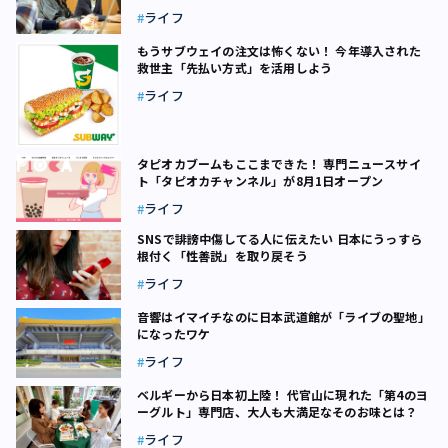
ライフ
もうサブウェイの注文は怖くない！ 今年導入された
救世主「先払い方式」を活用しよう
ライフ
タピオカブームもここまできた！ 専門ニュースサイ
ト「タピオカチャンネル」が8月1日オープン
ライフ
SNSで誹謗中傷してる人に伝えたい 日本にうっすら
根付く「性善説」を取り戻そう
ライフ
音響はイマイチなのに日本武道館が「ライブの聖地」
になったワケ
ライフ
ベルギーから日本初上陸！ 代官山に現れた「第4のヨ
ーグルト」専門店、大人も大満足なそのお味とは？
ライフ