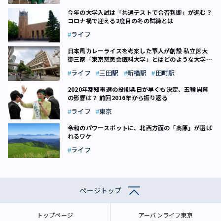
今年の大学入試は「共通テストで合否判断」が進む？
コロナ禍で迎える2度目の冬の試練とは
ライフ
日本風カレーライスを考案した軍人が創設 私立医大
御三家「東京慈恵会医科大学」とはどのような大学な
のか
ライフ
三田駅
新橋駅
田町駅
2020年都知事選の投開票日が早くも決定、五輪開幕
の影響は？ 前回2016年から振り返る
ライフ
東京
令和のパワースポットに、北西方面の「高原」が選ば
れるワケ
ライフ
ページトップ
トップページ
アーバンライフ東京