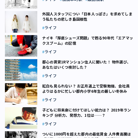
外国人スタッフについ「日本人っぽさ」を求めてしま
う私たちの悲しき島国根性
ライフ
ナイキ「厚底シューズ問題」で甦る90年代「エアマッ
クスブーム」の記憶
ライフ
都心の賃貸1Rマンション住人に聞いた！ 物件選び、
あなたはいくつ検討した？
ライフ
紅白も見られない？ お正月返上で受験勉強、会社員
よりはるかに忙しい都内小学6年生の厳しい冬休み
ライフ
子どもに将来身に付けてほしい能力は？ 2019年ラン
キング 分析力、発想力、1位は……？
ライフ
ついに1000円を超えた都内の最低賃金 人件費高騰は