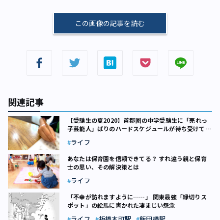
この画像の記事を読む
関連記事
【受験生の夏2020】首都圏の中学受験生に「売れっ
子芸能人」ばりのハードスケジュールが待ち受けてい
るワケ
ライフ
あなたは保育園を信頼できてる？ すれ違う親と保育
士の思い、その解決策とは
ライフ
「不幸が訪れますように……」 関東最強「縁切りス
ポット」の絵馬に書かれた凄まじい怨念
ライフ
板橋本町駅
飯田橋駅