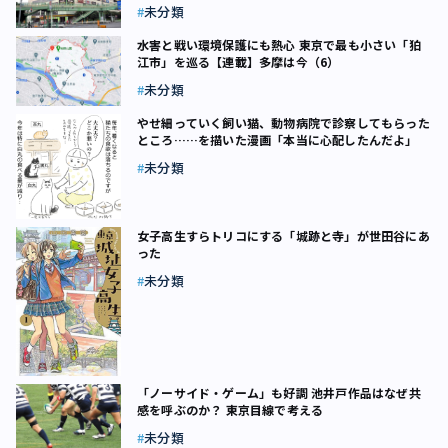
未分類
水害と戦い環境保護にも熱心 東京で最も小さい「狛
江市」を巡る【連載】多摩は今（6）
未分類
やせ細っていく飼い猫、動物病院で診察してもらった
ところ……を描いた漫画「本当に心配したんだよ」
未分類
女子高生すらトリコにする「城跡と寺」が世田谷にあ
った
未分類
「ノーサイド・ゲーム」も好調 池井戸作品はなぜ共
感を呼ぶのか？ 東京目線で考える
未分類