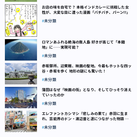
お店の味を自宅で？ 本格インドカレーに挑戦した女
性が、大変な目に遭った漫画「バチバチ、パーン!!」
未分類
ロマンあふれる絶海の無人島 好きが高じて「本籍
地」に……実現可能？
未分類
赤坂御所、迎賓館、映画の聖地。今最もホットな四ッ
谷・赤坂を歩く 地形の謎にも驚いた！
未分類
蒲田はなぜ「映画の街」となり、そしてひっそり消え
ていったのか
未分類
エレファントカシマシ『悲しみの果て』――赤羽に生ま
れ、芸能界のドン・渡辺晋と遂につながった物語 北
区【連載】ベストヒット23区（21）
未分類