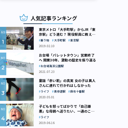
人気記事ランキング
東京メトロ「大手町駅」からJR「東
京駅」どう進む？ 現役駅員に教えて
もらいました
乗り物
大手町駅
東京駅
2019.02.10
お台場「パレットタウン」営業終了
へ 開業30年、激動の歴史を振り返る
お台場海浜公園駅
2021.07.23
童謡「赤い靴」の真実 女の子は異人
さんに連れて行かれはしなかった
ライフ
表参道駅
麻布十番駅
2020.05.01
子どもを怒ってばかりで「自己嫌
悪」な母親へ送りたい、一通のここ
ろの処方箋
ライフ
2019.06.16