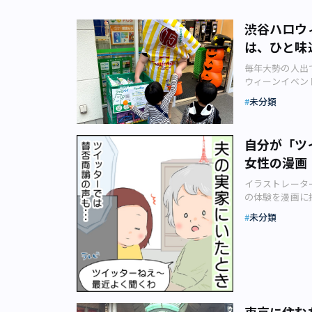
渋谷ハロウ
は、ひと味
載】東京商
毎年大勢の人出
ウィーンイベン
代表する庶民的
未分類
いと思います。
ーンは、「板橋
せいに行われたの
自分が「ツ
です。 1. 「
女性の漫画
（JR板橋駅西口）
「2019ハロウィ
イラストレータ
行われたハロウ
の体験を漫画に
をもらう子ども
ネーム）さんは
ちに商店街の従
未分類
ストレーターで
微笑ましいもの
く、ようみんさ
る」というか、
は「知らなくて
「板橋とハロウ
うみんさん制作
入る前にまず、
最近、テレビで
いて触れておき
好きなのですね
て、じつは江戸
す。 ――完全
名称で言うと平
東京に住む