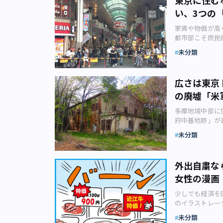
はどのような人
この一帯はいま
い、3つの
ッターをはじめ
から環七とぶつ
共感しています
す。 今回のハ
家賃や物価が高
い。 そうです
った一大イベン
都市部こそ庶民
すね！ ――逆
りの舶来イベン
る著書が複数あ
常の何でもない
未分類
です。 旧中山
関係性について
ーをご存じでな
経の行軍記録も
常にどこかで大
らないみたいで
ったという、歴
う家賃や物価の
でした。 ――
広さは東京
装をした子ども
いることと思い
やっぱり……私
う考えると筆者
の廃墟「米
AC） しかし
の中で知り合っ
う）で身を固め
布に優しい、と
のは何とか回避
ないので、案外
多摩地域中部に
知でしょうか。
にひと言お願い
店街。大勢の親
府中基地跡」が
街というと、地
人）」という言
前置きが長くな
ライターの野村
ゆる「シャッタ
未分類
げで、育児で困
行きましょう。
4月12日（月
の大都市では、
たりと、私には
てのハロウィー
て多摩地区の6
の理由を簡単に
れからもこっそ
イベントに、う
中心部に大型商
利便性が高く、
外出自粛な
子どもを連れて
市矢崎町）、東
なりづらいから
は現在の中山道
女性の漫画
どころはいくつ
く、その動線上
みに平尾追分とは
スポットを紹介
の街で商売を続
少しでも経済を
ここで旧・川越
しょ部を除けば
多く、そうした
のイラストレー
として多くの軒
府中基地跡 京
ますから、多少
ストまで幅広く
橋区の南部エリ
場になっている
ンスがたまたま
未分類
歴は25年。そ
です。 さて、