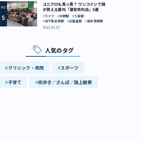
ユニクロも真っ青？ ワンコインで服
が買える都内「激安衣料店」5選
ライフ
中野駅
十条駅
地下鉄赤塚駅
日暮里駅
泉体育館駅
2022.01.07
人気のタグ
験を描いた漫画のカット（サンさん制作）
クリニック・病院
スポーツ
子育て
街歩き／さんぽ／路上観察