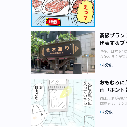
にひときわ高い
京が、実は日本
今回のテーマは
初めてだそうで
イクロウエーブ
いるのです。 
漫画のカット（
が南側入り口す
左手を見ると、
て大規模かつ乱
てください。 
子どもたち。お
たと思われます
並んだ土地 ・
めている。その
とと、それはな
び上がって、無
た具合に、極端
出自粛」が続い
も子どもひとり
草が生い茂り、
活が楽になるの
と在宅で仕事を
は適量かと思う
かれたプレート
高級ブラン
で生活する上で
出しに行きます
らず、「子ども
歩いていくと、
それにはいくつ
代表するブ
での食事をちょ
思いました。庶
る小金井街道に
うなメリットが
っているんでし
景でした。 こ
か先まで延々と
（画像：写真A
現在、日本を代
外食すると思え
板橋の商店街店
る廃墟施設（画
察してほしいの
の並木通りが栄
な物を買うのは
想外な飴袋にや
び、東京ドーム
場合がほとんど
間たかしさんが
ね。 ――普段
ず、すぐ母親に
未分類
ませんが、周囲
店とスーパーを
19日（金）か
野さんはどんな
同じ熱中症対策
接していますが
そうした商店街
は多くの人でに
ました！ 海鮮丼
店街が、人混み
できます。米軍
その結果23区
ってこなくては
ですよね、豪快
不動通りは商店
おもむろに
す。横には通信
歩10分圏内に
を思い知らされ
（泣）。 もう
る一角ですが、
び上がった異世
従って物を買う
画「ホント
ドショップが並
が収束して外出
おそらく、筆者
怖を感じるかも
楽しみ」も得ら
って、ブランド
っぱり外食した
い通行者数。少
な廃墟が放置さ
猫は水場が嫌い
いるということ
したショップの
末も自宅で過ご
ど子どもたちで
地跡の再開発を
画家です。夫と
発が行われてい
っかけは街路灯
仕事って慣れな
から新しいお店
（ねんりょうし
フ・オリジナル
形を保てなくな
店が並ぶように
未分類
か乗り切ってい
だ不動通りは商
カに接収されて
ちとの日々を描
価格や家賃はそ
通り（画像：(C
知辛いご時世だ
にとっては今回
1400人の日本
回の作品を作っ
ある可能性が高
茶店など飲食店
ます！
店街へ。 仲宿
空自衛隊府中基
はお風呂場や水
心の商店街とは
で、「裏路地」