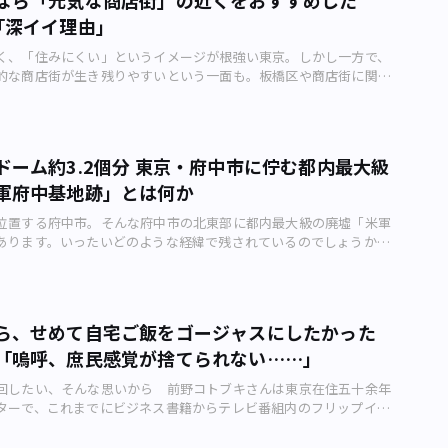
の投稿を読んでいるんですか？ 私は子どもを出産してからツイ
だに当時の宿場通りが商店街としてそのまま残っていて、JR板橋駅
「深イイ理由」
たので、やっぱり同じ育児の悩みを持っている人たちのつぶやきに
かる辺りまで三間～三間半の道幅がおよそ2kmに渡って続いていま
ね～。 ――最近、印象に残ったつぶやきがあればぜひ教えてくださ
ロウィーンイベントは、この旧下板橋宿を端から端までまるまる使
く、「住みにくい」というイメージが根強い東京。しかし一方で、
ね……。災害などのときはテレビよりツイッターのほうが早いで
トでした。言うなれば「由緒ある江戸時代の宿場町で、今どき流行
的な商店街が生き残りやすいという一面も。板橋区や商店街に関す
にご自身ではどのようなことをつぶやいているのでしょうか。 私は日
トが開かれる」という、なかなかねじれた和洋折衷の催しだったの
るライターの荒井禎雄（さだお）さんが、東京の暮らしと商店街の
ことや、子どものことですね！ ――お義母さんは、まったくツイッタ
道の板橋一帯は、古くは鎌倉時代に源頼朝が陣を張ったとされ、義
解説します。東京こそ、庶民的な生活が送りやすい 東京23区は、
かったんですね。 義母さんは60代なのですが、ツイッターは知
残されています。さらには安土桃山時代には上杉謙信らの軍勢も通
規模開発が行われ続けてきた土地で、土地価格の高騰や、それに伴
した。「テレビではよく聞くけど、何だろうだろう？」という感じ
史的に見て極めて重要な道。そこを今は思い思いのハロウィーン仮
上昇などが起きており、非常に暮らしにくいイメージが植え付いて
とっさに「知らないふり」をしたのは、どういう心境からなんですか？
ドーム約3.2個分 東京・府中市に佇む都内最大級
たちが「トリック オア トリート！」とさけびながら練り歩く。そ
ます。 昭和レトロな葛飾区の立石仲見世商店街（画像：写真
のどうでもいい日常を知られたくないので……(笑)。ツイッター
はジワジワと面白くなってしまいます。 ただ、甲冑（かっちゅ
軍府中基地跡」とは何か
、実はあるひとつのことに注目するだけで、23区内であってもお財
た人たちとのやり取りが多いですし。お義母さんに知られてしまう
るか、オバケのコスプレをするか、というちょっとした違いでしか
てもコストパフォーマンスに優れた生活ができるということをご存
したいなあと必死でした……。 ――ツイッターにハマっている人たち
違和感はないのかもしれません。 下板橋の中心地・中宿こと仲宿商
位置する府中市。そんな府中市の北東部に都内最大級の廃墟「米軍
 何に注目すべきか……、それはズバリ「商店街」です。 商店
します。 「ツイ廃（ツイッター廃人。ツイッターにハマり過ぎた
子連れで商店街は最高潮の盛り上がり（画像：荒井禎雄） さて、
あります。いったいどのような経緯で残されているのでしょうか。
方都市で潰れた店がシャッターを下ろしっぱなしにしている、いわ
葉がありますが、私もそうです。でも、ツイッターをやってたおか
りましたが、2019年下板橋宿のハロウィーンイベントの様子を見て
宏平さんが解説します。府中市の北東部にあるディープスポット
ー通り」という印象があります。しかし、東京や大阪といった一部
ったことがあったときに助けてもらったり、心の支えになってくれ
アンチ渋谷ハロウィーン派の人も、そうでない人も必見です。 初め
）から実施された「まん延防止等重点措置」、東京都では23区に加え
意外と昔ながらの商店街が活気を維持して生き残っています。 そ
とても必要なものです！ ――漫画の読者にひと言お願いします。 こ
ンイベントに、うろたえる商店街の店主たち初めてのハロウィーン
市が対象となりましたが、そのひとつが府中市でした。 府中市は
説明すると、東京や大阪といった、世界でも有数の賑やかな土地は
りと呟いていきます（笑）。
ろたえる商店街の店主たち まずは「不動通り商店街」へ。筆者は
業施設が軒を並べ、大國魂神社（府中市宮町）、郷土の森公園（同
求心力のある街が密集しているため、移動に車が必須という生活に
ら、せめて自宅ご飯をゴージャスにしたかった
、JR板橋駅方面川から入ってみました。この商店街の南側の入り口
京競馬場（同市日吉町）、あるいは三億円事件の犯行現場など、見
です。 それにより、鉄道駅から住宅まで歩いて移動する住民が多
に面していて、昔「平尾追分」と呼ばれた辺りになります。 ちな
「嗚呼、庶民感覚が捨てられない……」
かありますが、ここでは北東部にあるちょっとディープで気になる
にある商店街への需要が無くならないのです。 加えて、古くから
街道の分岐点で、日本橋 → 巣鴨 → 板橋と至った旧・中山道が、
してみたいと思います。 その筆頭が米軍府中基地跡。山間部や島
けている個人商店は、土地建物の減価償却が終わっているケースが
回したい、そんな思いから 前野コトブキさんは東京在住五十余年
街道と分岐していた場所です。このふたつの旧街道は現在、商店街
、都内に残る最大級ともいえる廃墟です。 日常の中の異世界、米軍
店は飲食店でも小売店でも必要なランニングコストが低く抑えられ
ターで、これまでにビジネス書籍からテレビ番組内のフリップイラ
が連なっている、板橋区にとって非常に重要な道。そう、じつは板
王線東府中駅から北に向かい、航空自衛隊府中基地と市民の憩いの
販売価格を下げてもやっていけるのです。 こうした奇跡的なバラ
手掛けてきました。会社員時代からのダブルワークを含めるとその
アは、江戸時代から街の中心地がちっとも変わっていない地域なの
府中の森公園（浅間町）に挟まれた平和通りを進んでいくと、前方
整っていたことから、最も庶民的な生活から遠いと思われがちな東
んな前野さんが描くアーバンライフメトロ・オリジナル4コマ漫画。
不動通り商店街はこのハロウィーンイベントに参加するのは今年が