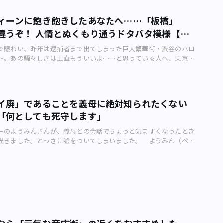
ィーンに飽き飽きしたあなたへ……「板橋」
違うぞ！ 人情とぬくもり通うドタバタ模様【連
店街リサーチ（番外編）
で賑わい、昨年は逮捕者まで出てしまった巨大繁華街・渋谷のハロ
ト。あの騒々しさは正直もういいよ……と思っている人へ、東京を
住宅街、板橋区で行われた商店街ハロウィーンの様子をご紹介した
フリーライターの荒井禎雄さんがナビゲートします。このハロウィ
らしさ」の爆発だ 板橋区の商店街でハロウィーンイベントがいっ
は2019年10月26日（土）。イベント名と開催場所は、次の通り
イ廃」であることを義母に絶対知られたくない
いたばしこどもハロウィン」 11時～15時 at 板橋駅前本通り商店街ほか
「何としても死守します」
 2. 「ハロウィンイベント」 16時～ at 板橋宿不動通り商店街 3.
ンフェスティバル in 仲宿」 16時～ at 仲宿商店街 板橋の商店街で
ーのようみんさんが、義母との会話でちょっと気まずくなったとき
ィーンイベント。ファミチキの恰好をしたコンビニ店員からお菓子
描きました。とっさに嘘をついてしまいました。 ようみん（ペン
たち（画像：荒井禎雄） イベントの概要は「仮装をした子どもた
夫と5歳の長女、2歳の次女の4人で東京の下町に暮らしているイラ
業員たちがお菓子を配る」という、その説明を聞いただけなら実に
す。日常で感じた疑問やモヤモヤ、ちょっと気になる出来事を描
です。しかし、その実態は「板橋らしい」というか「ぶっ飛んでい
んのアーバンライフメトロ・オリジナル4コマ漫画。今回のテーマ
とにかく突っ込みどころ満載な無二のイベントになっていました。
もいいこと」です。 ようみんさんの体験を描いた漫画のカット（よ
ィーン」という組み合わせが、なぜ絶妙なのか イベントの中身に
）――ようみんさん、今回の作品を作った背景を教えてください。
会場となった板橋駅前～不動通り～仲宿という商店街の土地柄につ
もツイッターの話題がよく出るので……。 ――ツイッター、本当はお
たいと思います。 この3つの商店街はすべて旧中山道沿いにあっ
。 ほぼ毎日つぶいていますね……(笑)。もう完全に私の日常で
時代の中山道の第一の宿場「下板橋宿」そのものなのです。当時の
に日常、ですか。毎日けっこうな回数つぶやいているのですね……。普段
尾宿～中宿となります（これに上宿 ＝ 本町商店街が加わる）。
なら「元気な商店街」の近くをおすすめした