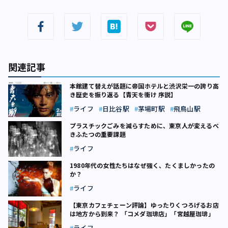
関連記事
本館建て替えが話題に――帝国ホテルと渋沢栄一の誇り高
き歴史を振り返る【青天を衝け 序説】
ライフ
日比谷駅
茅場町駅
飛鳥山駅
プラスチックごみを減らすために、東京人が変えるべ
きふたつの重要課題
ライフ
1980年代の女性たちはなぜ強く、たくましかったの
か？
ライフ
【東京カフェチェーン評論】ゆったりくつろげるお店
は地方から到来？ 「コメダ珈琲店」「宮越屋珈琲」
ライフ