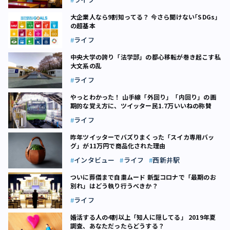
大企業人なら9割知ってる？ 今さら聞けない｢SDGs｣
の超基本
ライフ
中央大学の誇り「法学部」の都心移転が巻き起こす私
大文系の乱
ライフ
やっとわかった！ 山手線「外回り」「内回り」の画
期的な覚え方に、ツイッター民1.7万いいねの称賛
ライフ
昨年ツイッターでバズりまくった「スイカ専用バッ
グ」が11万円で商品化された理由
インタビュー
ライフ
西新井駅
ついに葬儀まで自粛ムード 新型コロナで「最期のお
別れ」はどう執り行うべきか？
ライフ
婚活する人の4割以上「知人に隠してる」 2019年夏
調査、あなただったらどうする？