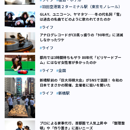
羽田空港第２ターミナル駅（東京モノレール）
GLAY、ユニコーン、ヤマタツ……冬の代名詞「雪」
は過去の名曲でどのように歌われてきたのか
ライフ
アナログレコードがCD真っ盛りの「90年代」に消滅
しなかったワケ
ライフ
都内では3時間待ちもザラ 80年代「ビリヤードブー
ム」にはなぜ女性客が多かったのか
ライフ
全国
新橋駅前の「巨大将棋大会」がSNSで話題！ 令和の
日本でまさかの開催、主催者に狙いを聞いた
ライフ
新橋駅
プロによる家事代行、首都圏で人気上昇中 「整理整
頓」や「作り置き」に高いニーズ