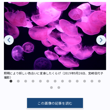
代子
照明により妖しい色合いに変身したくらげ（2019年9月26日、宮崎佳代子
照
撮影）
撮
この画像の記事を読む