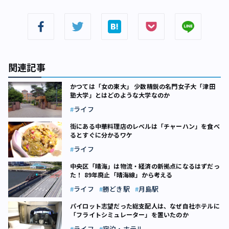
関連記事
かつては「女の東大」 少数精鋭の名門女子大「津田
塾大学」とはどのような大学なのか
ライフ
街にある中華料理店のレベルは「チャーハン」を食べ
るとすぐに分かるワケ
ライフ
中央区「晴海」は物流・経済の新拠点になるはずだっ
た！ 89年廃止「晴海線」から考える
ライフ
勝どき駅
月島駅
パイロット志望だった総支配人は、なぜ自社ホテルに
「フライトシミュレーター」を置いたのか
ライフ
宿泊・ホテル