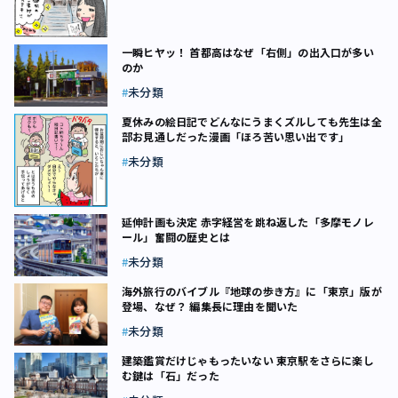
一瞬ヒヤッ！ 首都高はなぜ「右側」の出入口が多い
のか
未分類
夏休みの絵日記でどんなにうまくズルしても先生は全
部お見通しだった漫画「ほろ苦い思い出です」
未分類
延伸計画も決定 赤字経営を跳ね返した「多摩モノレ
ール」奮闘の歴史とは
未分類
海外旅行のバイブル『地球の歩き方』に「東京」版が
登場、なぜ？ 編集長に理由を聞いた
未分類
建築鑑賞だけじゃもったいない 東京駅をさらに楽し
む鍵は「石」だった