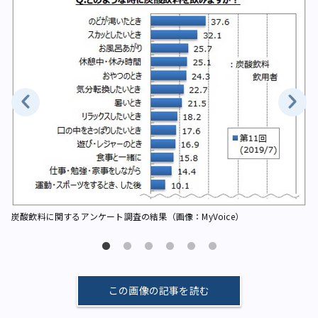
炭
炭酸飲料に関するアンケート調査の結果（画像：MyVoice）
この画像の記事を読む