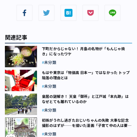
関連記事
下町だからじゃない！ 月島の名物が「もんじゃ焼
き」になったワケ
未分類
もはや東京は「物価高 日本一」ではなかった トップ
陥落の理由とは
未分類
皇居の謎解き！ 天皇「御所」と江戸城「本丸跡」は
なぜとても離れているのか
未分類
初孫がうれし過ぎたおじいちゃんの失敗 大事な記念
撮影のはずが……を描いた漫画「子育て中の人は要注
意」
未分類