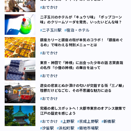
おでかけ
二子玉川のホテルが「キュウリ味」「ポップコーン
味」のクリームソーダを発売、いったいどんな味？
二子玉川駅
宿泊・ホテル
銀座カリーと銀座の街が本気のコラボ！ 「銀座めぐ
るめ」で味わえる特別メニューとは
おでかけ
東京・神田で「神様」に出会った少年の話 志賀直哉
の名作『小僧の神様』の舞台を辿って
おでかけ
遊女の悲哀とぬか漬けの匂いが交錯する街「三ノ輪」
陰鬱だけどなごむ、その不思議な魅力に迫る
おでかけ
究極の癒しスポットへ！大都市東京のオアシス散策で
江戸の歴史を感じよう
おでかけ
上野駅
京成上野駅
新橋駅
汐留駅
浜松町駅
築地市場駅