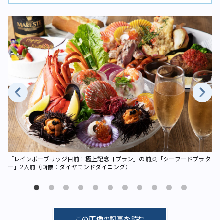
）
「レインボーブリッジ目前！極上記念日プラン」の前菜「シーフードプラタ
「
ー」2人前（画像：ダイヤモンドダイニング）
像
この画像の記事を読む