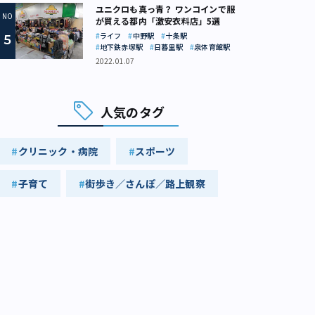
ユニクロも真っ青？ ワンコインで服
が買える都内「激安衣料店」5選
ライフ
中野駅
十条駅
地下鉄赤塚駅
日暮里駅
泉体育館駅
2022.01.07
人気のタグ
クリニック・病院
スポーツ
子育て
街歩き／さんぽ／路上観察