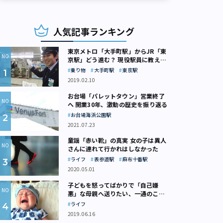
人気記事ランキング
東京メトロ「大手町駅」からJR「東
京駅」どう進む？ 現役駅員に教えて
もらいました
乗り物
大手町駅
東京駅
2019.02.10
お台場「パレットタウン」営業終了
へ 開業30年、激動の歴史を振り返る
お台場海浜公園駅
ロベリーノート『赤ずきんチャチャ』税抜500円（C）彩花みん／集英社
2021.07.23
童謡「赤い靴」の真実 女の子は異人
さんに連れて行かれはしなかった
ライフ
表参道駅
麻布十番駅
2020.05.01
子どもを怒ってばかりで「自己嫌
悪」な母親へ送りたい、一通のここ
ろの処方箋
ライフ
2019.06.16