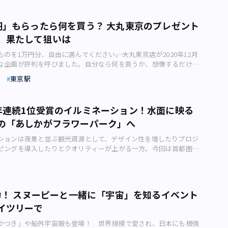
計画であり、2025年度中の全面開業を予定しているものです。
いて書いてみます。緊急事態宣言が明けたら、ぜひ試してみてくだ
心豊かなくらしのための実験場」と位置付け、新たな文化とビジネ
トイレのイメージ（画像：写真AC） まず皆さんが思い浮かべるの
る国際交流拠点となる街づくりを目指すとしています。 高輪ゲート
円」もらったら何を買う？ 大丸東京のプレゼント
ップ」が載ったスマートフォンアプリではないでしょうか。こうい
設現場画像：（photoAC） 街全体のデザイン構想には世界的に有
、果たして狙いは
利な面もありますが、頼りすぎるのはあまりお勧めできません。
によるコラボレーションとして、ピカード・チルトンと隈研吾建築
やクオリティーが玉石混合で、公衆トイレがきちんと載っている
を起用。商業施設、劇場などの文化施設、ホテル、オフィス、カン
のを1万円分、自由に選んでください――。大丸東京店が2020年12月
コンビニエンスストアを始めとする個店のトイレがずらりと載って
ル、高級マンションなどが整備された国内最大級の開発規模となる
な企画が評判を呼びました。自分なら何を買うか、想像するだけで
ます。 防犯上の理由などでトイレを貸さないコンビニエンススト
部で4つの街区に「日本列島の島々」に見立てたデザインのビルを
分になってくるこの企画。どんな狙いを込めたものだったのでしょ
、また、喫茶店やカフェはまだしも、ラーメン店のトイレが載って
、各建物の個性を活かしながらも「群としての一体感」を表現する
東京駅
」という設定額が絶妙 もし1万円を渡されて、「どうぞ自由に使っ
、「ラーメンを食べなくちゃ使えないよ……」と複雑な気持ちにな
 【街イメージパース】「日本列島の島々」に見立て「群としての一
言われたら、あなたならどんなお店でどんなものを買いますか――？
みに筆者がコンビニエンスストアやスーパーマーケットのトイレを
画像：東日本旅客鉄道株式会社） 元々、品川周辺は江戸時代か
自由に使ってよいとしたら……。想像するのもちょっと楽しい（画
らかの商品をお礼に買うようにしています。そういったことから
物が集まる玄関口として栄えた場所であり、日本で最初に鉄道が走
年連続1位受賞のイルミネーション！水面に映る
 ちょっと夢がふくらむそんな企画を、大丸松坂屋百貨店（江東区
は気兼ねなく、そして無料で使える公衆トイレということになりま
も有名です。現在も東海道新幹線やJRの各在来線、京浜急行電鉄が
の「あしかがフラワーパーク」へ
る大丸東京店（千代田区丸の内）がこのたび実施しました。 コ
のアプリには、そのような小さな公衆トイレがあまり載っていない
の要衝としての役割も大きく、2027年にはリニア中央新幹線の開業
けもしづらい今日この頃、参加者たちは思い思いのお買い物を楽し
化されない多くのトイレ情報可視化されない多くのトイレ情報 例え
ます。 リニア中央新幹線が開業となれば、これまで以上に交通の
ションは夜景と並ぶ観光資源として、デザイン性を増したりプロジ
抽選で選ばれた100人が挑戦 2020年12月に行われたこの企画は、
野に「龍谷寺脇公衆トイレ」という、とても小さな公衆トイレがあ
割も大きく、国際交流拠点としての発展が期待できるエリアになる
ピングを導入したりとクオリティーが上がる一方。今回は首都圏か
選で選ばれた100人が、大丸東京店の売り場を自由に回って買い物
が使ったアプリには載っていませんでした。トイレのある道自体は
ょうか。 高輪ゲートウェイシティの4つの街区 高輪ゲートウェイ
る全国でも評価の高いイルミネーションについて、エデュケーショ
。 ルールは、 ・ひとつの売り場で1商品のみ ・3か所以上の売り
ましたが、トイレの存在には全く気付かなかったのです。 思わず見
ご紹介しました。 では、高輪ゲートウェイシティを構成する4つ
日野京子さんがご紹介します。 11月に入り、冬の足音が聞こえて
入 ・買い物の「テーマ」を設ける ・1万円（税抜き）以内に納める
うな、台東区管理の龍谷寺脇公衆トイレ（画像：増田剛己） 知る
ぞれどのような構成の施設になるのか見ていきましょう。 4つの街
ました。冬を彩るイベントと言えばイルミネーション。街のイルミ
には何時間も掛けてじっくり商品を選び抜いたという客も。 広い
のは、「Ingress（イングレス）」というスマートフォンを使っ
ゲートウェイシティ（イメージ）（画像：東日本旅客鉄道株式会
郊外にある施設の壮大なスケールのものまでさまざまなスタイルで
業員同士も知らなかった名品を探し出した挑戦者もいて、同店は全
ムでした。 このゲームには「ポータル」と呼ばれるチェックポ
協力！ スヌーピーと一緒に「宇宙」を知るイベント
orth・South） 複合棟Ⅰは、高輪ゲートウェイ駅前に建設予定
かり年末年始の定番になっています。人気のあるイルミネーション
ら「買い物の達人」6人を選出し、発表しました。 今回、このタイ
ユーザーによってさまざまな施設が登録されています。このトイレ
であり、国際交流拠点の象徴となる建物になるようです。 駅直結
イツリーで
人が訪れ、SNSの投稿が話題を集めます。 関東エリアには有名な
た企画を行った理由は何でしょうか？ 同社担当者に話を聞きまし
ト」として登録されており、筆者が行ってみたところ、公衆トイレ
た商業施設、ハイグレードオフィス、ホテル、コンベンション、カ
ンがたくさんありますが、その中でも別格の存在なのが栃木県足利
備え、美、宅飲みセット非常時の備え、美、宅飲みセット まずは
けです。 その以降、このトイレをよく使っています。決して混む
能が整備された複合施設として2025年3月開業予定となっていま
かつき」や船外宇宙服も登場！ 世界規模で愛され、日本にも根強
ラワーパーク」の「光の花の庭」です。 今回は、あしかがフラワ