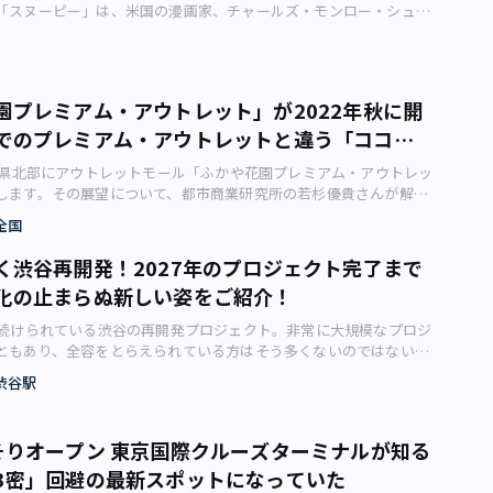
」に選ばれた6人の購入商品を一部紹介します。 「備えておく大切
んが、それでもタクシーの運転手さんが車を止めて使っているのを
h棟には、高層部にルーフトップレストラン、低層部全体に商業施設等
「スヌーピー」は、米国の漫画家、チャールズ・モンロー・シュル
と、周辺エリアにある日本最古の学校「足利学校」や周辺の寺社仏
こでも持ち歩け！」をテーマに売り場を巡った客は、 ・非常用寝
。やはり知っている人は知っているものです。 ちなみにインター
界中からの来街者に対応できる利便性の高い空間の提供を目指すと
ーナッツ』の中に登場するビーグル犬。特技のひとつが「変装」な
ベントも併せてご紹介します。 「光の睡蓮」（画像：株式会社足利
11階、石井スポーツ） ・10年保存トイレットペーパー 385円（10
イレを検索すると、いくつか出てきます。情報収集が得意な人であ
South棟のホテルには、「JWマリオット」の入居が決定しており、
。 イベントのイメージ（画像：東武タワースカイツリー、ソニー・
リリース）【その他の画像】＞＞ 光の花の庭～Flower
 ・マスク ムーミン 748円（9階、レイジースーザン） ・ジュエ
ネットでも見つかるのかもしれません。 公園にトイレがあるとい
ト・ホテル東京」として首都圏初開業が予定されています。 【4街区
プロダクツ） 宇宙飛行士の姿「アストロノーツスヌーピー」とし
23～／開催中～2024年2月14日 2014年にはアメリカのCNNが選ぶ「世
980円（3階、インプレッション） ・干支小形羊羹（ようかん）夜の
 駅周辺や商店街を歩いているときは、トイレ探しに困りません
側から４街区（南棟および北棟）を望む（画像：東日本旅客鉄道株
クに登場したのは1969（昭和44）年3月8日。2019年、50周年を
10カ所」にも選出されており、今では外国人観光客も大勢訪れる日
階、とらや） ・甘熟干し芋スライス 648円（地下1階、らぽっぽ）
園プレミアム・アウトレット」が2022年秋に開
住宅街を歩いているときです。 住宅街でトイレを探す方法として
それを記念し、『ピーナッツ』の国内エージェント、ソニー・ク
気観光スポットになっている「あしかがフラワーパーク」。 四
円（地下1階、菊水） ・十四種雑穀ふりかけ 378円（地下1階、明
っていたのは、スマートフォンのマップ機能で公園を捜すことでし
でのプレミアム・アウトレットと違う「ココだ
5年度中の開業にて計画されているものです。 地上31階建てのビル
ロダクツ（港区赤坂）と、東武タワースカイツリー（墨田区押上）
者が途切れないあしかがフラワーパークですが、花の少ない時期の
品1万974円（税込み）を購入。「東日本大震災では、阪神大震災で備
の方法には大きな落とし穴がありました。 公園を捜して慌てて
フロアや商業施設、クリニック、フィットネスが完備されたビジネ
ST BEAGLE IN SKYTREE（R）! -アストロノーツスヌーピーと宇
ン「光の花の庭」は、日本三大イルミネーションと呼ばれるほど人
とは？
ったので、持ち出し袋に入れておくものをチョイスしました」との
埼玉県北部にアウトレットモール「ふかや花園プレミアム・アウトレッ
、トイレがない場合が少なからずあったのです。そのときの精神的
らしを支える施設が建設予定となっています。 また、街のレジリ
開催します。 2019年7月18日（木）から10月14日（月・祝）ま
ションアワードのイルミネーション部門で7年連続1位を獲得してい
最も多くの品数を選び出しました。 持ち歩きのできる非常用アイテ
します。その展望について、都市商業研究所の若杉優貴さんが解説
たら、かなりもの。しかし、落ち込んでいるわけにはいきません。
エネルギーセンターや地域冷暖房設備を整備予定。災害時でも電力
は、東京スカイツリー（R）地上450メートルの天望回廊を「宇宙ス
立てる独創的なアイディアや光の色彩の美しさに定評があり、毎年
した例（画像：大丸松坂屋百貨店） また「美」をテーマに「あこ
北部初のアウトレットモール、いよいよ開業へ 埼玉県北部で初と
探さなくてはならないのです。 小さな公園のイメージ（画像：写真
る環境性能の高い施設となる予定です。 文化創造棟 文化創造棟
見立て、スヌーピーと仲間たちと一緒に楽しみながら、宇宙につい
全国
ることも一位を取り続けている理由だとか。 開園当時からある大
（デパートコスメ）！ 何を買おうかとドキドキ」しながら楽しん
トモール「ふかや花園プレミアム・アウトレット」が、2022年秋に
ニエンスストアはないか、喫茶店はないか……冷や汗をかきながら
になった低層建物として2025年度中の開業を予定しています。
東京スカイツリー（R）展望台への入場で観覧が可能です。 天望
表現した「奇蹟の大藤」（画像：株式会社足利フラワーリゾートリ
スカラ 748円（9階、東急ハンズ） ・コンディショニングミスト
ンを迎えます。 「プレミアム・アウトレット」は三菱地所系の三
ます。「人間としての尊厳」を保つためにも必死……こんなことが
ーキテクトに隈研吾氏を迎えており、緑と木で形作られたスパイラ
基のシャトル（エレベーター）は、イベント独自の装飾が施され、
く渋谷再開発！2027年のプロジェクト完了まで
年は「光の花の庭～Flower Fantasy2023～」と題し、来年2月14日
ジョンマスターオーガニック） ・THE MAKE LIP LIQUID13
ン（本社：東京都千代田区）が運営するアウトレットモールで、首
「公園 ＝ トイレがある」は危険だと思うようになりました。 な
が特徴的な外観となる予定です。 地上6階・地下3階の建物に
ル続く、天望回廊の壁面では「宇宙にまつわる不思議」などを紹介。
中です。500万球を超すイルミネーションが園内に輝きます。 期
化の止まらぬ新しい姿をご紹介！
、アディクション） ・リップベーステスター 2970円（2階、M・A・
ヶ所展開されていますが、今回開業する「ふかや花園プレミアム・
トイレがない公園が多数出てきます。やはりアプリに頼るのは危険
ホール、飲食施設が整備され、次世代に向けた文化育成・交流・発
間たちと共に「まるで浮いているかのような不思議な写真」が撮れ
マに区切られ、それぞれの季節に合ったイルミネーションが楽しめ
し計1万978円。 「おうち飲みを楽しく」がテーマのお買い物は、
は同社のこれまでのアウトレットモールとは少し違った特徴を持っ
せん。 自己管理も必要自己管理も必要 では、散歩中のトイレ探
ようです。高輪ゲートウェイシティの新たなシンボルとなるのでは
トも登場します。 さらに、宇宙航空研究開発機構（JAXA）の協
り続けられている渋谷の再開発プロジェクト。非常に大規模なプロジ
います。 「光と花のコラボレーション・光とアメジストセージの融
アイスクーラー 2530円（10階、東急ハンズ） ・ブランケット
どういった内容となるのでしょうか。 広大な土地に建設が進む「ふ
したらよいのでしょうか？ 筆者なりの作戦をご紹介しましょう。
。 【イメージパース】隈研吾氏による文化創造棟の外装デザイン
探査機「あかつき」（7月18日～8月19日）や、小惑星探査機「は
ともあり、全容をとらえられている方はそう多くないのではないで
式会社足利フラワーリゾートリリース） 11月中旬までは「光と花
階、ドゥ・セー） ・サブレパルメザン 972円（1階、ピエール・エル
ム・アウトレット」。 （深谷市ウェブサイトより、2022年1月撮
に、駅周辺や商店街はさほど問題なく探せます。大きな商店街は商
旅客鉄道株式会社）住宅棟 住宅棟は、外国人ビジネスワーカーに
20日～10月14日）、船外宇宙服（7月18日～8月19日）、ソコルス
は渋谷再開発について、不動産ライターの逆瀬川勇造さんがご紹介
ョン・光とアメジストセージの融合」、11月下旬から12月下旬のク
ーストビーフパヴェ仕立て 1969円 ※100g当たり891円（地下1
東京ドーム4個分、将来的には「日本最大級」に増床予定！ 「ふ
渋谷駅
る場所に設置されていることがあります。地下街も同様です。 住
水準の高層高級賃貸住宅として2025年度中の開業を予定していま
日～10月14日）、宇宙ステーションの解説などが展示されます。 そ
リエ（画像：photoAC） 100年に一度の再開発といわれ、2027
ンは「フラワーパークのクリスマス・クリスマスファンタジー」、
キューズ デリ） と、自宅でのお酒時間が楽しくなりそうなグッ
アム・アウトレット」が出店するのは埼玉県深谷市の南部。深谷市
ら離れた場所は、公園や役所の支所・出張所などにあります（もち
階・地下2階の低層部にはインターナショナルスクールを設置し、周
空研究開発機構（JAXA）の職員による特別講演会（8月23日）や、
められている渋谷再開発プロジェクト。 すでにオープンしてい
から2月14日は「ニューイヤーイルミネーション・光と冬咲きボタン
商品計1万971円を選びました。 実店舗での買い物は、やっぱり楽し
めとした野菜の特産地として知られるほか、近年は新1万円札の肖
あります。特に小さな公園です）。支所・出張所はトイレだけでな
国人ビジネスワーカーやその家族が暮らしやすい環境を提供できる
ークショップ（8月8日）なども開催。限定カフェメニューやグッズ
すが、全容はいったいどのようになっているのか気になっている方
1カ月ごとにテーマが変わるため、何度でも足を運びたくなる充実
い物は、やっぱり楽しい 同社・首都圏PR広報の担当者によると、
一生誕の地としても注目を集めています。 5月時点ではプレミア
ったり、地域の観光マップが置かれていたりして、散歩者にとって
そりオープン 東京国際クルーズターミナルが知る
です。 また、隣接する広場には、植栽や水辺空間等によるビオト
 「宇宙」と「スヌーピー」の関係とは「宇宙」と「スヌーピー」の
いでしょうか。 そこで、本記事では、渋谷再開発の全容から
ています。 「フラワーパークのクリスマス・クリスマスファンタジ
うした「お買い物企画」を行うのは今回が初めて。 クリスマス
トの具体的なテナント構成などは発表されていませんが、市内に渋
す。 ポケットティッシュ（画像：写真AC） そして忘れてはいけ
な自然を感じられる環境整備を進めていく予定となっています。 画
ろで「宇宙」と「スヌーピー」は、過去から今に至るまで、どのよ
3密」回避の最新スポットになっていた
ですでにオープンしている施設、これからオープンが予定されている施
式会社足利フラワーリゾートリリース）プロジェクションマッピン
せたキャンペーンのアイデアを練る中で、「お客様ご自身にテーマ
煉瓦製造（のちの秩父セメント、太平洋セメントの前身）があった
でもポケットティッシュを持ち歩くことです。というのも、せっか
す。今後、変更となる可能性があります。（画像：東日本旅客鉄道
っているのでしょうか。 イベントのオリジナルグッズ（画像：東