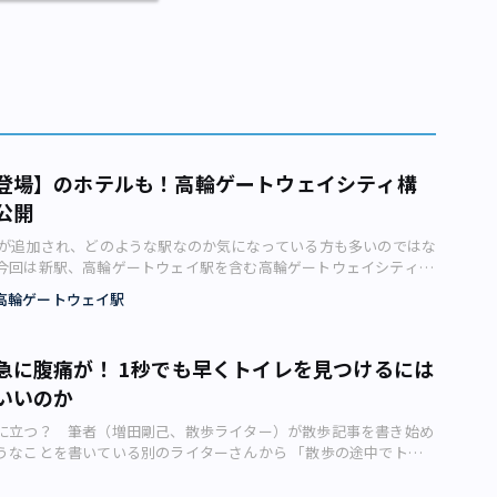
登場】のホテルも！高輪ゲートウェイシティ構
公開
駅が追加され、どのような駅なのか気になっている方も多いのではな
今回は新駅、高輪ゲートウェイ駅を含む高輪ゲートウェイシティ構
ライターの逆瀬川勇造さんがご紹介します。 2022年4月にJR東
高輪ゲートウェイ駅
「高輪ゲートウェイシティ（仮称）」構想。 JR品川車両基地の
再開発計画であり、2025年度中の完了を予定しています。JR東日
発としても最大級の規模であり、一体どのような街づくりが行われ
急に腹痛が！ 1秒でも早くトイレを見つけるには
という方も多いのではないでしょうか。 そこで、本記事では、
の開業を目指す高輪ゲートウェイシティ構想についてご紹介していきま
いいのか
ージパース】 港南側から高輪ゲートウェイ駅・４街区および３街区
に立つ？ 筆者（増田剛己、散歩ライター）が散歩記事を書き始め
像：東日本旅客鉄道株式会社）高輪ゲートウェイシティとは？ 高
うなことを書いている別のライターさんから 「散歩の途中でトイ
シティとは、一体どのような再開発計画なのでしょうか。 高輪
、したくなくても入っておいたほうがいい」 と教えられました。
ィは、2022年4月にJR東日本が発表したJR品川車両基地の跡地を
てからトイレを探すのは、確かに大変です。ということで、今回