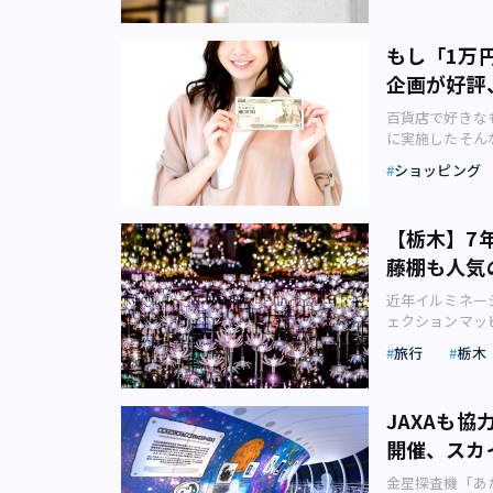
利用した再開発
はそのコツにつ
「100年先の
さい。 街中の
スが生まれ続け
もし「1万
は、「トイレマ
ウェイ駅前の建
企画が好評
ったアプリは便
名なデザイナー
というのも内容
都市設計事務所
百貨店で好きなも
ものもあれば、
ファレンスホー
に実施したそん
いるものもあり
ようです。 全
何だか楽しい気
アもありますし
建築予定であり
ショッピング
うか。「1万円
いるのを見ると
としています。
てください」と
ります。 ちな
体感」を表現（
もし「1万円」
使うときは、何
ら日本中の人や
【栃木】7
像：写真AC）
も、一番いいの
った場所として
藤棚も人気
木場）が運営す
す。 ただ肝心
乗り入れる交通
ロナ禍でお出か
のです。 可視
も予定されてい
近年イルミネー
んだようです。 
ば、台東区東上
要衝としての役
ェクションマッ
事前に募集し抽
りますが、筆者
のではないでし
ら日帰りで行け
するというもの
何度も通ってい
旅行
栃木
シティの概要を
ナルライターの
場で定価品を購
逃してしまうよ
の街区は、それ
くる季節になり
とのことで、中
きっかけになった
区からなる高輪
ネーションから
売り場の中で従
た位置情報ゲー
JAXAも
社）複合棟Ⅰ（N
開催され、すっ
100人の中か
イントがあり、
のツインタワー
開催、スカ
には毎年大勢の
ミングでこうし
は「トイレアー
の立地を活かし
イルミネーショ
た。 非常時の
だったというわ
ンファレンス機
金星探査機「あ
の「あしかがフ