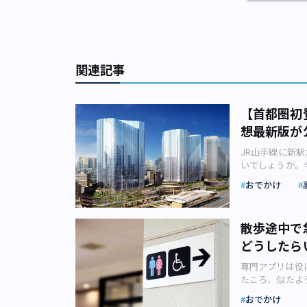
関連記事
【首都圏初
想最新版が
JR山手線に新
いでしょうか。
想について不動産
おでかけ
日本が発表した
跡地を利用した
本の行う都市開
散歩途中で
るのか気になる
2025年度中
どうしたら
す。 【街イメ
専門アプリは役
建物を望む（画
たころ、似たよ
輪ゲートウェイ
レを見かけたら
ゲートウェイシテ
おでかけ
体調が悪くなっ