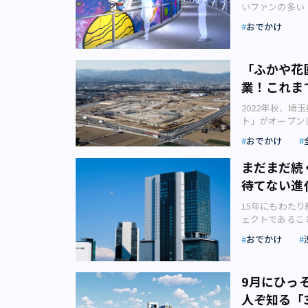
「買い物の達人
ことはありませ
す。 Nort
いファンの多い
ーパークの魅力
さ、いつでもど
よく見かけます
が配置され、世
ツの代表作『ピ
閣とのコラボイ
おでかけ
袋 6100円（
ネットでこのト
のこと。また、
のだといいます
フラワーリゾート
階、東急ハンズ）
れば、インター
「JWマリオッ
クリエイティブ
Fantasy20
リーケース 1
う「思い込み」
パース】 港南
て、初めてコミッ
界の夢の旅行先
梅 291円（1
「ふかや花
が、大変なのは
式会社） 複合棟Ⅱ 複合棟IIは、泉岳寺駅に隣接する形で建設される大規模複合施
迎えました。 
本を代表する人
・五郎八 444
筆者がかつて行
業！これま
設として202
リエイティブプ
季を通して来場
治屋） の8商
た。しかし、こ
には、オフィス
は、イベント「FIR
イルミネーショ
けの特徴」
えたものが役立
2022年秋、
たどり着いても
スワーカーのく
宙を知ろう-」を
気。イルミネー
ことで、6人中
ト」がオープン
なダメージとき
エンスを支える
で。同イベント
ます。花を引き
ムを8商品購入
します。埼玉県
なんとしてでも
や熱を供給でき
テーション」に
おでかけ
進化し続けてい
がれのデパコス
なるアウトレッ
AC） コンビ
は、公園と一体
て学べるもの。
藤の藤棚を光で
だ客は、 ・マ
グランドオープ
走り回って探し
外装デザインア
回廊へ向かう2
まだまだ続
リース） 2023
3740円（2階、
菱地所・サイモ
何度かあって、
ルのファサード
約110メート
（水）まで開催
待てない進
3520円（2階
都圏近郊には4
お、アプリにも
は、展示施設や
スヌーピーと仲
間は3つのテー
C） をチョイス
アウトレット」
なのかもしれま
信の拠点となる
るフォトスポッ
15年にもわた
るようになって
・ル・クルーゼ 
ています。一体
しはどのように
ないでしょうか
力のもと、金星
ェクトであるこ
合」（画像：株
5500円、（9
かや花園プレミア
まず前述のよう
（画像：東日本
やぶさ2」（8月
しょうか。今回
のコラボレーシ
メ・パリ） ・ロ
影）敷地面積は
おでかけ
店街事務所のあ
も対応する国際
ーツ（8月20
します。渋谷ヒカ
リスマスシーズ
階、ポール・ボ
かや花園プレミ
宅街などの駅か
す。 地上44
のほか、宇宙航
年完了予定で進
そして1月1日
ズ・おつまみ4
は深谷葱をはじ
ろんない公園も
辺に居住する外
望遠鏡を作るワ
る施設もありま
の競演」です。
い実店舗での買
像である渋沢栄
く、図書館があ
9月にひっ
施設となるよう
も登場します。
も多いのではな
した内容になっ
大丸東京店がこ
ム・アウトレッ
は便利な場所で
ープとして豊か
関係とは とこ
人ぞ知る「
2022年時点
ー」（画像：株
シーズンに合わ
沢ゆかりの日本
ないのが、自分
像はイメージで
うな関わりを持