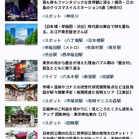
昼も夜もファンタジックな世界観に浸る！横浜・江の
島のクリスマスイルミネーション5選【神奈川】
スポット
神奈川
【日本橋・早稲田・渋谷】時代劇の舞台で時を重ね
る。お江戸東京歴史さんぽ
スポット
八丁堀駅
日本橋駅
早稲田駅（メトロ）
有楽町駅
東京駅
渋谷駅
西早稲田駅
東京の街から屋台が消えた理由――バブル期の「屋台村」
誕生とともに振り返る
ライフ
六本木駅
新宿駅
池袋駅
市場×温泉やコナミの次世代研究開発拠点など注目施
設が続々開業予定！再開発進む有明エリア【江東区】
スポット
市場前駅
有明テニスの森駅
五龍神のご利益を授かりに！見どころたくさん運気も
アップ 田無神社―東京神社案内【17】
スポット
田無駅
日本初公開の化石に世界初公開の実物大ロボット！？
お台場に福井の恐竜たちがやってくる―本物の発掘体