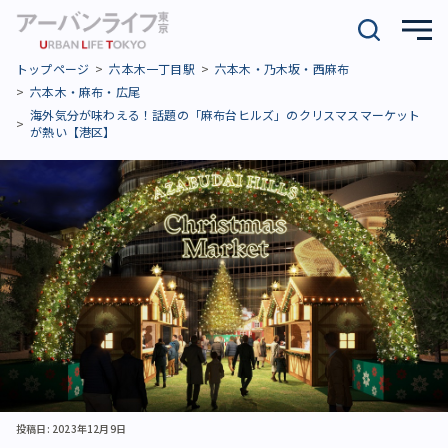
トップページ
六本木一丁目駅
六本木・乃木坂・西麻布
六本木・麻布・広尾
海外気分が味わえる！話題の「麻布台ヒルズ」のクリスマスマーケット
が熱い【港区】
投稿日: 2023年12月9日