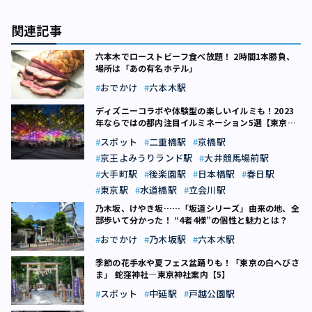
関連記事
六本木でローストビーフ食べ放題！ 2時間1本勝負、
場所は「あの有名ホテル」
おでかけ
六本木駅
ディズニーコラボや体験型の楽しいイルミも！2023
年ならではの都内注目イルミネーション5選【東京都
内】
スポット
二重橋駅
京橋駅
京王よみうりランド駅
大井競馬場前駅
大手町駅
後楽園駅
日本橋駅
春日駅
東京駅
水道橋駅
立会川駅
乃木坂、けやき坂……「坂道シリーズ」由来の地、全
部歩いて分かった！ “4者4様”の個性と魅力とは？
おでかけ
乃木坂駅
六本木駅
季節の花手水や夏フェス盆踊りも！「東京の白へびさ
ま」 蛇窪神社―東京神社案内【5】
スポット
中延駅
戸越公園駅