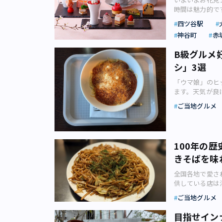
倍以上、イノシ
ゴーアフタヌー
「ムーミン」デ
時間は魅力的で
ばしいほうじ茶
自然環境に与え
た色鮮やかなメ
デザイン大国、
てきますよね。
いずれのシリー
カとイノシシの
ね。 「マンゴ
四ツ谷駅
が楽しめるのも
アできるのが「
産一番茶を焙じた
たシカは約67
のマンゴープリ
創業で、日本人
神谷町
赤
間を過ごせるホ
像：株式会社福寿
人気を博す高級
ルリリースより
現地ならリーズ
見」 東京の開
ン」 2022年
シシは約3万頭
口の中で広がる
B級グルメ
「フィンランド
ポットでは4年
ィック」を本格的に
91%は土に埋
コーンを乗せた
ンした天窓があ
シ」3選
ではないでしょ
ュ）」。ショコ
を捨てるのはあ
ラッシーにチョ
キな空間です。 
問題が浮上しま
素材や文化と融
問題。そこでジ
づくしのライン
アキ） ヘルシ
「ウマ娘」のヒ
予想されます。
す。 カカオ豆
られています。
スペイン風メニ
ックメーカー。
ます。天気が良
がりながらお花
なものをできる
く仕上げたシカ
ーヒーの他、マ
きる、一大人気
だけではなく、
花粉がひどい！
で、カカオ豆の
像：日本ジビエ
ご当地グルメ
節限定のメニュ
ー」とシナモン
ンスライターの
してくれるのが
世界各地の厳選
水産省の鳥獣利
ノラマ風景を一
大国でもありま
選してご紹介し
で、天候や混雑
会社アーシュ・
イベントで、2
また明日から頑
ト」は、コーヒ
とで有名な競馬
な気分でお花見
を制作する「LE
行って各賞が決
ニング「アーテ
番などにある「
には、多くの人
のお花見プラン
気のボンボンシ
使い、多くの人
り）●【永田町
100年の
ドの郷土料理で
催されている日
ー、東京の夜景
デュ・ショコラ内
は問いません。
＆メロン～」／
きそばを味
（シナモンロー
ンドからは、天
ウトを行ってい
ショコラ）」の
テストです。 
ニの「ガーデン
ールや乗り継ぎ
値ありです。 
り入れた可憐な
セレクション4
審査対象になっ
ーンティーセッ
全国各地で愛さ
す。フィンエア
あることをご存
り）●東京プリン
リネアマンドに
カレーなど家庭
ト～マンゴー＆
供している店は
ヘルシンキまで
ゆる「間に合わ
情を感じる芝公
い後味にカカオ
で出すような洗
味わうアフタヌ
は、なぜか東京
ルシンキ発は約
られました。 
ご当地グルメ
（日）まで桜を
りには、新茶の
ろいでした。 
のマンゴー＆メ
て、著書におい
運航するフィン
選択肢が用意さ
います。お花見
ュも含まれていま
浦祐未惠（ゆみ
タンド上段には
化研究会さんが
のの、「少しで
ルメをいくつか
目指せイン
堪能できます。
ーシュ・ツジグ
菜添え 芋煮の
キ」が登場しま
草駅と南千住駅