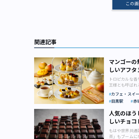
この画
関連記事
マンゴーの
しいアフタ
トロピカルな香
王様とも呼ばれ
香りと、とろけ
カフェ・スイ
んおすすめの、
目黒駅
赤
す。奥深いマン
つきになるマン
人気のほう
ーズやアイス、
しいチョコレ
ツに姿を変えて
です。品種や産
もはや世界共通
のです。 さら
茶」もブームに
化作用があると