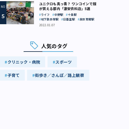
ユニクロも真っ青？ ワンコインで服
が買える都内「激安衣料店」5選
ライフ
中野駅
十条駅
地下鉄赤塚駅
日暮里駅
泉体育館駅
2022.01.07
人気のタグ
クリニック・病院
スポーツ
子育て
街歩き／さんぽ／路上観察