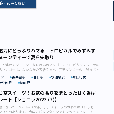
像の記事を読む
魅力にどっぷりハマる！トロピカルでみずみず
ヌーンティーで夏を先取り
りと濃厚でジューシーな味わいのマンゴー。トロピカルフルーツの
るマンゴーは、なかなかの高級品です。完熟マンゴーの甘酸っぱい
るような舌触りと濃厚な甘味に魅了されたデザイナー・INDULGEさ
ーツ
後楽園駅
春日駅
水道橋駅
永田町駅
旬のマンゴーをたっぷり使用したアフタヌーンティーをご紹介しま
坂見附駅
麹町駅
ゴーの魅力 甘酸っぱい芳香と、とろける食感、濃厚な甘みがやみ
ゴー。フレッシュな果実をそのまま食べてもジューシーですし、チ
じ茶スイーツ！お茶の香りをまとった甘く香ば
チョコレートなどとも相性が良く、ケーキやジェラートなどスイー
ート【ショコラ2023 (7)】
も堪能できます。実はマンゴーの種類は世界中に数百種類あるそう
地もさまざまで、それぞれの味わいを楽しめる、奥深いフルーツな
語になった「Matcha（抹茶）」。スイーツの世界では「ほうじ
にマンゴーにはβカロテンが多く含まれ、細胞の老化を抑える抗酸
なりつつあります。今年のバレンタインでもほうじ茶フレーバーを
のこと。貧血予防に良いとされる葉酸や、腸の働きを整える食物繊