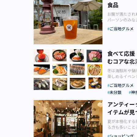
航空の羽田－コ
い。 ＞＞画像
武・プリンスホ
1928年の創
食品
が非常に柔らか
ータニのシグネ
本店（画像：近代
ど。ドイツやポ
東京競馬場では
は、カジュアル
ル雅叙園東京」。1
を豊かに表現。
ます。 ホテル内
わたってソース
めに予約したり
たイメージをお
お腹が満たされ
での「桜まつり 
2023年バレ
されたミニサイ
をミニサイズで
かにした塩崎省
らって購入しま
ドマーニの看板
パーソンのみな
ライトアップし
文化を敬愛して
は、芳醇（ほう
「マンゴーゼリ
ス焼きそばを提
る展覧会 東京
せる見た目で、
の発酵食品に詳
は桜と東京タワ
しょう。 今回
子） 個人的に
イーツが並びま
ずれも浅草周辺
ご当地グルメ
モダンデザイン
ス」（画像：岩
メの手軽で美味
ドワイドリリー
ョコレート。館
シイタケ、春菊
下段の「マンゴ
のお好み焼き店
リア・食器など
ュームのわりに
ル。コレが持続
材を使用した春
す。「菖蒲」「
と）を薄切り肉
た「季節のフル
歩約6分の田原
え、近年は日本
を含む4種類の
はファストフー
鯛の桜色の塩釜
ー。たっぷり目
り低温調理した
段にはマンゴー
1903（明治3
ト 輝きと彩り
たびに新たなメ
こうした食生活
ドのココット 
ジュをお楽しみ
理人、中西祐輔
（画像：株式会
像：近代食文化
食べて応援
財団リリースよ
のも楽しいでし
生活で不足しが
ているので、ス
がオシャレな「天
賞を受けました
ム、ハーブティ
釜本店のソース
な分野で「モダ
ば、「馬そば深
むコアな北
り入れたいもの
自慢のスイーツ
園リリースより
の深い味がして
万坪の日本庭園
様々なオプショ
参加するため、
り、基本的にど
で美味しい発酵
ラエティー豊か
チョコは大好き
レンジしたこと
とときを過ごし
大釜本店の「焼
冬は海鮮丼や鍋
ァ・アアルト、
ュースタンド４
ト」で、「お手
プリンスホテル
く、ほうじ茶な
戸時代に作られ
マンゴー好きの
み。トッピング
楽しめるイベン
ートグラス」は
のそばは、濃い
クトしてまいり
SAKURA ba
のかもしれませ
いましたが、「
地から取り寄せ
作るソース焼き
日野京子さんが
ルト・フラワー
いそば屋のメニ
ートインメニュ
DINING THE
ド反応」による
ご当地グルメ
町人文化が栄え
ことがあります
す。 まず麺の
ますが、まだ寒
人東京都歴史文
寺の「昔ながら
生した商品です
日（土）までの
で、ほうじ茶と
れる獣肉店でジ
の状態でいただ
未分類
神
に依頼した特製
ね。そういう時
ナーにより、戦
出来ているので
けで食べられる
とともに期間限
きそうなほうじ
チなど、さまざ
アフタヌーンテ
していますが、
イベントです。
たびに高い評価
そばゆえに回転
適な状態に味付
りです。 ルーフト
不動の人気味「Ho
「紅葉」の別名
ゴースイーツを
アンティー
ぞれに適した麺
ーチにもなりま
のにも貢献し、
たい人にもおす
にも相性抜群な
ー・オータニリ
CHOCOLAT 
イノシシでした
クオリティーな
ば全体にコクを
イテムが見
地グルメが楽し
ス》2017年
店してみてはい
です。食べきり
ップされた桜の
ル1F TEL：03-
のかわりに牛肉
いっぱいに。ぜ
玉（東京では天
ます。 屋外で食べ
より） 今回の
ト） 東京競馬
（180g/税込
見で皆と乾杯でき
11：00～19:
全国的に作られ
り方にコツがい
夏が本格化する
る普通の揚げ玉
リリース）【そ
在に至るまで8
する「梅屋」は
パートメント）
を勝ち取ったス
ロ銀座線・日比谷
き焼きが最高の
「マンゴーアフタ
る方も多いこと
ゆずり受けてい
国のお鍋や日本
グラスアートの
が、煮込みも評
米、大豆）、み
だけの特別なも
線 有楽町駅より
ジビエも江戸の
場所：Cafe＆B
がそろったショ
会） アナゴを
横浜の赤レンガ倉
られたメッセー
うえに、ボリュ
ショッピング
この明瞭簡潔な
子でも、ノンア
CHOCOLAT 