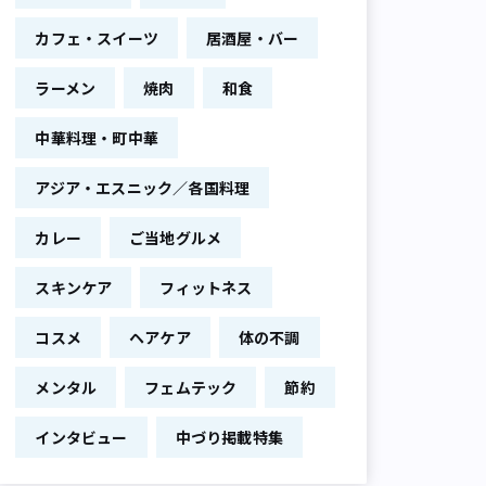
カフェ・スイーツ
居酒屋・バー
ラーメン
焼肉
和食
中華料理・町中華
アジア・エスニック／各国料理
カレー
ご当地グルメ
スキンケア
フィットネス
コスメ
ヘアケア
体の不調
べい（画像：近代食文化研究会）
メンタル
フェムテック
節約
インタビュー
中づり掲載特集