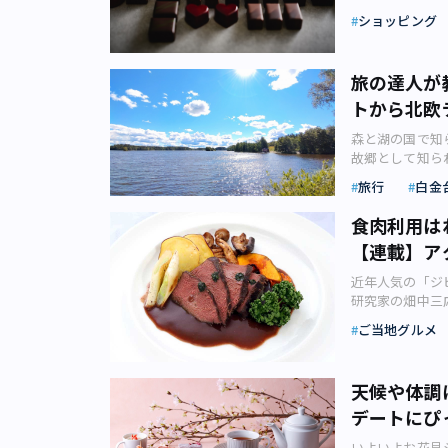
目にするように
維も多めだそう
ショッピング
になる日も近い
ンティーは、リフレッシュ
ョコレート」を
ホテルリリース
や番茶などの茶
ー」／5月31日
旅の達人が
きりとした味わ
まで、旬のマン
トから北欧
「ほうじ茶 フ
です。オレンジ
立て～」が発売
ンスが良いフィ
森と湖の国で知
す。 海外のシ
ューが用意され
故郷として知ら
うことがありま
ヌーンティー」
ーナリスト・フ
による「ほうじ
旅行
白金
を使用した「完
の航空券、都内
次にほうじ茶ブー
ュールのジュレ
す。●自然が身
セレクション」
食肉利用は
に。フィリピン
「自然」が直に
が使われたもの
のバランスが絶
【連載】ア
で景色がガラリ
けるほうじ茶チョ
プレーゼ」など
なる初夏から夏
老舗茶舗「福寿
近年人気の「ジ
す。 ほのかな
ド」は、フィン
レートの中から
研究家の畑中三
たフルーツサン
（画像：pho
チョコレートに
齢化で人口減少
園リリースより
堂＞＞ 一方、
ご当地グルメ
感じるチョコレ
マが人里に出没
を楽しめるハー
て快適という側
ラ ほうじ茶 」
荒らすのはもう
物メニューと合
す。クリスマス
ド・茶コラ ほ
が農産物に与え
で、リラックスし
ヴァニエミです。
天候や体調
なコクを楽しめ
育てた野菜や穀
（画像：株式会
割以上が森とい
ス良く合わせて
デートにぴ
ど、数字に表れ
ゴーアフタヌー
湖は18万以上
を発酵させた「
るようになり、
イラウンジ＆ダ
立公園はヘルシ
いよいよお花見
ド・茶コラ 和紅