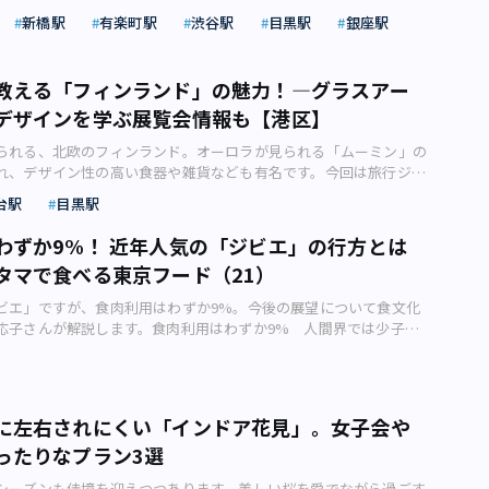
なりました。抹茶に続きほうじ茶がスイーツの代表的なフレーバー
です。肌にも健康にも良いマンゴーをたっぷり使用したアフタヌー
新橋駅
有楽町駅
渋谷駅
目黒駅
銀座駅
かも？ この記事では日本の誇るブランドが手掛けた「ほうじ茶チ
したいときにピッタリ！ （画像：株式会社 東京ドーム
ご紹介します。ほうじ茶の魅力を世界に発信 ほうじ茶とは、煎茶
より）●【目黒】ホテル雅叙園東京「マンゴーアフタヌーンティ
葉を焙煎したお茶のこと。香ばしい香りと、苦味と渋みのないすっ
まで ホテル雅叙園東京のCafe＆Bar「結庵」では、5月31日（水）
教える「フィンランド」の魅力！―グラスアー
いが特徴です。最近ではスターバックスの「ほうじ茶 ティーラテ」
ゴーをたっぷり使用した「マンゴーアフタヌーンティー」が開催中
デザインを学ぶ展覧会情報も【港区】
ラペチーノ」や、ハーゲンダッツの「ジャポネ オペラ～ほうじ茶仕
色で甘みが強く香り高いメキシカンマンゴーと、甘さと酸味のバラ
されるなど、いまや定番フレーバーとしての位置を確立していま
リピンマンゴーの、特徴の異なる2種のマンゴーを使い分けたメニ
られる、北欧のフィンランド。オーロラが見られる「ムーミン」の
ョコラティエたちもほうじ茶の魅力に気づき、フレーバーとして使
ています。 2種類のマンゴーの違いを堪能できる「マンゴーアフタ
れ、デザイン性の高い食器や雑貨なども有名です。今回は旅行ジャ
すが、今回の記事では、ほうじ茶のことを知り尽くした日本人の手
（画像：株式会社目黒雅叙園リリースより） メキシカンマンゴー
ォトグラファーのシカマアキさんが、羽田からの直行便やおすすめ
茶チョコレート」をご紹介します。世界のスイーツ業界で、抹茶の
台駅
目黒駅
熟マンゴーの杏仁豆腐」は、マンゴーと相性の良いココナッツリキ
で開催中のフィンランド・グラスアート展情報も交えてご紹介しま
ムが到来するかもしれませんね！ LE CHOCOLAT DE H「アッシュ
やココナッツ風味のチョコレートを合わせ、トロピカルな仕上がり
近にある、冬はオーロラが見られる確率が高い！ フィンランドは
17粒入・34粒入りアソートには新茶の茎のみを焙じた「加賀棒茶」
わずか9%！ 近年人気の「ジビエ」の行方とは
マンゴーを使用した「バナナとマンゴーのタルト」は、甘さと酸味
感じられる国です。住宅地の近くに公園や森がすぐあり、春夏秋冬
も（株式会社アーシュ・ツジグチリリースより）●老舗茶舗が手掛
妙です。 セイボリーでは「ボイル海老のオレンジマリネ」、「カ
タマで食べる東京フード（21）
と変わります。ベストシーズンは、日照時間が最も長い「白夜」と
コ 寛政2年(1790年)に、初代・福井伊右衛門が京都で創業した
のさわやかなメニューが、マンゴーの濃厚な味わいを引き立たせま
にかけての時期で、イベントも多く開催。本場の「ムーミンワール
園」。「福寿園」の上質なお茶を使った2023年バレンタインチョコ
ビエ」ですが、食肉利用はわずか9%。今後の展望について食文化
酸味の「マンゴー羊羹」など7種のスイーツと、クロワッサンを使っ
ランド南西部の都市ナーンタリにあります。 フィンランドの森と湖
、ほうじ茶を使用したチョコレートを3種類ご紹介します。茶師が
応子さんが解説します。食肉利用はわずか9% 人間界では少子高
ドなど4種のセイボリーがラインアップ（画像：株式会社目黒雅叙
toAC）【画像】北欧デザイン好きにはたまらないマリメッコの社員食
最適な茶葉を厳選し、手間を惜しまず丁寧に仕上げた、お茶の風味
しているのとは逆に、自然界では野生動物が増え続けています。ク
） 季節替わりのオリジナルブレンドティーには、マンゴーの香り
冬の雪におおわれたフィンランドもまた趣があり、旅行客が少なく
ートです。 京都の老舗茶舗「福寿園」が手掛けた「カレ・ド・茶コ
して人間を襲うとニュースになりますが、シカやイノシシが田畑を
ブティーやフルーツティーなど4種が用意されています。定番の飲
面も。日本人旅行客に人気が高い「オーロラ」鑑賞もこの時期で
(8枚入1,080円)（画像：株式会社福寿園リリースより） 「カレ・
日常茶飯事。あまり報道されませんが、2020年度における野生動物
わせて12種より飲み替え自由。大きな窓から緑を望む開放的な空間
のサンタクロースに1年じゅう会えるのは、フィンランド北部のロ
うじ茶」は、ほうじ茶の香ばしい香りとミルクチョコレートの上品
た被害金額は約161億円と莫大（ばくだい）な額です。 せっかく
て過ごせますね。 新緑を眺めつつ過ごせるCafe＆Bar「結庵」
 フィンランドで見られるオーロラ（画像：photoAC） 国土の7
に左右されにくい「インドア花見」。女子会や
るチョコレート。サクサクとした食感が楽しめるお茶の葉をバラン
物が、野生動物に食べられてしまって農業者の意欲が減退するな
社目黒雅叙園リリースより）●【後楽園】東京ドームホテル「マン
うフィンランドでは、ただ散策するだけで身も心も癒やされます。
、アクセントにしています。 その他2023年の新作として、茶葉
ったりなプラン3選
る以上に影響は深刻。温暖化でこれまでいなかった地域でも繁殖す
ンティー」／6月21日まで 東京ドームホテルの最上階にあるスカ
あり、しかも水もきれい。映画『かもめ食堂』ロケ地のヌークシオ国
和紅茶」を使用したホワイトチョコにほうじ茶葉を加えた「カレ・
生息域が広がるなどの複合的な要因でこの30年、シカの個体数は10
イニング「アーティスト カフェ」でも、6月21日（水）まで「マン
ンキからも近く、ハイキングが気軽に楽しめます。 フィンランドは
シーズンも佳境を迎えつつあります。美しい桜を愛でながら過ごす
茶」」(8枚入1,296円)も。 「ほうじ茶クランチショコラ」は、香