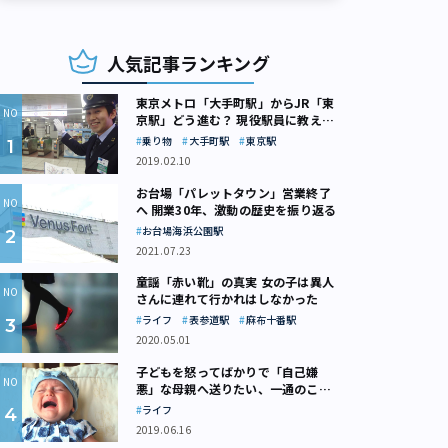
人気記事ランキング
東京メトロ「大手町駅」からJR「東
京駅」どう進む？ 現役駅員に教えて
もらいました
乗り物
大手町駅
東京駅
2019.02.10
お台場「パレットタウン」営業終了
へ 開業30年、激動の歴史を振り返る
お台場海浜公園駅
2021.07.23
童謡「赤い靴」の真実 女の子は異人
さんに連れて行かれはしなかった
ライフ
表参道駅
麻布十番駅
2020.05.01
子どもを怒ってばかりで「自己嫌
悪」な母親へ送りたい、一通のここ
ろの処方箋
ライフ
2019.06.16