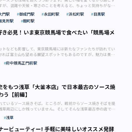
シは3倍以上に増えました。シカの食害による森林破壊をはじめ、
ンティー」が開催中です。香り豊かなマンゴーをふんだんに使用し
ザインの商品がとても多い（画像：シカマアキ）●フィンランドは
すが、混雑や天候・寒さのことを考えると、ちょっと気持ちがなえ
とフィアンティーヌのサクッとした食感が楽しいクランチチョコ。
る影響も小さくありません。 現在、被害を食い止めるため、シ
ニューの数々を前に、トロピカルなウキウキとした気分になります
「ロバーツコーヒー」も本場！ 北欧ならではの「ショッピング」
さらに問題なのが、今年の花粉大量飛散。そんな問題を一気にクリ
ズも茶茶の香り豊かで、大人な味わいに仕上がっています。 京都府
捕獲が推進されています。農林水産省によると、20年度に捕獲され
ーアフタヌーンティー」（写真は2名様分イメージ）。定番スイーツ
大門駅
御成門駅
永田町駅
浜松町駅
目黒駅
フィンランド。まず、ガラス食器で知られる「イッタラ」は1881年
インドア花見」です。今回は天候や体調に左右されにくく特別な時
ほうじ茶使用の「ほうじ茶クランチショコラ」(5個入648円)（画
万頭、イノシシは約68万頭。シカとイノシシの肉は「ジビエ」として
ンや、日替わりチョコレートも（画像：株式会社 東京ドームホテ
にもおなじみのブランドです。 普段使いのグラス、花瓶などが、
坂見附駅
麹町駅
テルでのお花見をご紹介します。優雅に過ごせる「インドア花
園リリースより）●LE CHOCOLAT DE H「アッシュセレクショ
食材ですが、実際に活用されたのはそのうちシカが約9万頭、イノ
） マンゴーの甘みと濃厚なレアチーズのさっぱりとした味わいが
ナブルな価格で手に入ります。ヘルシンキ中心部にある本店は、
花宣言も発表され、いよいよ桜シーズン到来です。都立のお花見ス
にペルーに自社のカカオ農園を取得し、「FARM to BARショコラブテ
。全体でいうと食肉利用されたのはわずか9%でしかなく、残りの
「マンゴーレアチーズケーキ」や、ティラミスやキャラメルポップ
好き必見！いま東京競馬場で食べたい「競馬場メ
のモダニズムの父」と呼ばれたアルヴァ・アアルトが生前にデザイ
ぶりに自粛無しとのニュースも流れ、ワクワクしている方も多いの
稼働した「LE CHOCOLAT DE H（ル ショコラ ドゥ アッシ
めたり焼却したりと、廃棄処分されているのが実態です。 奪った命
グラスデザート「マンゴージェラートのヴェリーヌ」、ゼリー状の
ることで有名。アアルト自邸＆アトリエは、今の時代に見てもステ
うか。 いざ花見のスケジュールを立てようとすると、いろいろと
ラティエ・辻口博啓氏が世界各地のカカオの香りや味わいを日本の
まりにもったいないし、動物福祉や食品ロスの観点から考えても大
コレートで蓋をした「マンゴーラッシーのゼリー」など、マンゴー
マリメッコの社員食堂「maritori」は一般利用も可（画像：シカマ
す。久しぶりの宴会解禁で、どこのお花見スポットも大変な混雑が
合させ、1粒のチョコレートに込めて日本から世界に発信していま
ビエ肉をもっと一般に普及させようと、さまざまな取り組みが進め
アップ。 セイボリーはアヒージョやピンチョスなど塩味のある
ンキ郊外に本社がある「マリメッコ」は、北欧を代表するファブリ
ットなども影響して、東京競馬場には新たなファンたちが訪れてい
「花冷え」との言葉があるように、この時期は寒さが戻り、震えあ
は工房でローストからコンチング、型入れまで一貫して作業。余計
 第6回ジビエ料理コンテストで農林水産大臣賞を受賞した「柔らか
ューが3種用意されています。ドリンクはアールグレイティーやコ
その本社併設のアウトレットショップと社員食堂は旅行客も利用で
ければ富士山も望める展望スポットでもあるのですが、魅力は景色
見をする事態も想定。さらに多くの方が感じているように、今年は
だけ加えず、独自開発したロースターでじっくり火を入れること
肉のロースト 色とりどりの野菜添え 芋煮の季節を感じて」（画
ンゴービネガーのソーダ割りや、ルイボストロピカルパンチなど季
スポットです。 フィンランドのコーヒーチェーン「ロバーツコーヒ
グルメにも定評があることをご存知でしょうか？ 今回はフリーラ
 お花見したいけれど悩みどころ満載です。 そんな問題をクリア
香りを最大限まで引き出したボンボンショコラに仕上げています。
振興協会） そのひとつが、「ジビエ料理コンテスト」です。農林
府中競馬正門前駅
ーもお代わり自由です。 ホテル最上階の43階・地上150mからパ
ロール（画像：シカマアキ） フィンランドは世界屈指のコーヒー
岩本信彦さんが、約100店舗ある飲食店の中からおすすめの3店を厳
「インドア花見」です。文字通り「屋内で楽しむお花見」のこと
されたものや、自社農園で丹精込めて育てたカカオ豆を使用（株式
活用推進支援事業の一環として日本ジビエ振興協会が主催している
望しながら体験するアフタヌーンティーは、非日常的でぜいたく。
す。ヘルシンキ中心部のアカデミア書店にある「カフェ・アアル
ます。 東京競馬場は天皇賞をはじめとしたレースが開催されるこ
、花粉症などお花見にまつわるさまざまな厄介ごとを解決し、優雅
ツジグチリリースより） そんなこだわりの詰まったチョコレート
1年が第6回の開催。筆者は審査員として参加し、12月に実食審査を
張れる活力をもらえますね！ 絶景が広がるスカイラウンジ＆ダイ
ーとアアルトのデザインの両方が楽しめるスポット。東京の麻布十
場です。 特にG1と呼ばれる最高ランクのレースが開催される日
できます。特に最近人気があるのが、ラグジュアリーなホテル内で
 CHOCOLAT DE H」バレンタインコレクションのひとつに、毎年人
まりました。 コンテストのテーマは「国産のシカ・イノシシを
ィスト カフェ」（画像：株式会社 東京ドームホテルリリースよ
ロバーツコーヒー」も、フィンランドが本場。さらに、フィンラン
が競馬場を訪れることで知られていますが、JRA競馬のレースが開
。庭園の桜を眺めながらの食事や可憐な桜色のアフタヌーンティ
ョコラのアソートがあります。フランス・パリで行われるサロン・
に安全でおいしく提供できる料理」。和洋中エスニックのジャンル
】ホテルニューオータニ「新アフタヌーンティーセット～マンゴー
歴史をもつ浅草「大釜本店」で日本最古のソース焼
は「トナカイのシチュー」「ザリガニ」「コルヴァプースティ」
であれば、基本的にいつでも入場できます。 見晴らしの良いスタ
に囲まれて過ごすバーなど、プランはさまざま。お弁当のテイクア
にて行われる品評会「C.C.C. （クラブ・デ・クロクール・ドゥ・
プロ、アマ、年齢にかかわらず、だれもが応募できる開かれたコン
6月30日まで 連日満席必至で大人気なのが、ホテルニューオータ
わう【前編】
ル）などが名物です。 ●東京からは直行便が便利、価格重視ならセ
気が良ければ富士山も望めるほどで、景色を見るだけでも来訪の価
る店舗もあるので、シーンや用途にあわせて選べます。 和の趣を取
受賞作を含む、ボンボンショコラの詰め合わせです。 「アッシュ
江戸でも食べられていた野生動物江戸でも食べられていた野生動物
ラウンジ」で季節ごとにテーマを変えて展開している「新アフタヌ
便を狙おう 東京からファンランドまで行くには、直行便が便利で
しかし、東京競馬場の魅力は景色だけではなく、グルメにも定評が
桜色のアフタヌーンティー（画像：株式会社目黒雅叙園リリースよ
粒入」のうちの1粒が「ほうじ茶とプラリネアマンド」。自家製プラ
たのは、応募総数218点から書類審査で絞った20レシピ。ドリアや
ト」。6月30日（金）までの期間中は「新アフタヌーンティーセッ
れているソース焼きそば。ところが、戦前からソース焼きそばを提
ーが羽田と成田からヘルシンキまで、日本航空（JAL）が羽田から
知でしょうか？ 筆者がはじめて競馬観戦に訪れたときは、いわ
スホテル「桜まつり 2023 Buffet」 歴史ある寺社が点在し、風
ほうじ茶ガナッシュを組み合わせ、独特の香りとくるみのような甘
的な総菜もあれば、サンドイッチやラップロール、高級レストラン
メロン～」を開催中です。 心癒やされる新緑＆水辺の風景とともに
浅草周辺にしか残っていません。そしてそんな浅草最古参の店で
の直行便をそれぞれ運航しています。日本発は約13～13時間半、ヘ
せ」のような食事を想像していたのですが、良い意味で期待を裏切
園の桜散策エリアに位置する東京プリンスホテルでは、4月16日
の余韻が残る、こだわりのチョコレートです。 17粒入・34粒入
練されたフレンチやイタリアンもあると、多様性に富んだレシピぞ
ーンティー（画像：株式会社ニュー・オータニリリースより） 旬
伝統の甘味も提供しています。浅草とソース焼きそばの関係につい
13時間半～14時間です。 フィンエアーは羽田と成田から直行便を
というのも、競馬場内には多数の飲食店が軒を連ねており、豊富な
浅草
テーマにしたメニューが楽しめる「桜まつり 2023」が開催されて
茎のみを焙じた「加賀棒茶」が使われた濃厚でコクのあるガナッシ
最高賞の農林水産大臣賞に輝いたのは、宮城県の専門学校生、松
ロンを使用したメニューは、この時期限定のぜいたくな味わい。ス
てソース焼きそばの歴史を明らかにした食文化史研究家の近代食文
ランドの航空会社（画像：シカマアキ） 直行便が便利ではあるも
れていたからです。 そこで本記事では、東京競馬場で楽しめるグ
を終えた後にホテルへ立ち寄り、余韻に浸りながら、春の味わいを
す。 「アッシュセレクション4粒入」（1,700円）（株式会社ア
え）さんの「柔らかく仕上げたシカ肉のロースト 色とりどりの野
、完熟マンゴーをふんだんにあしらった「マンゴーショートケー
解説します。日本最古のソース焼きそば店は、浅草周辺に集中 浅
も安く」と考えれば、乗継便もおすすめ。例えば、スカンジナビア
ピックアップしてご紹介しますので、ぜひ参考にしてみてくださ
ナービューティー! 手軽に美味しいオススメ発酵
 芝公園エリアでは桜を巡る散策を楽しめます（画像：株式会社西
チリリースより）●ホテル雅叙園東京「天井画ショコラ・竹林」
季節を感じて」。仙台みそと塩麹でマリネして低温ローストした肉
す。糖度14度以上の極上マスクメロンを使用した、ホテルニューオ
の中間（台東区清川）に位置する、大釜（だいかま）本店。 大釜