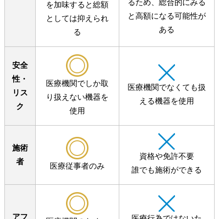
るため、
総合的にみる
を加味すると
総額
と高額になる
可能性が
としては抑えられ
ある
る
安全
性・
医療機関でしか取
医療機関でなくても扱
リス
り扱えない
機器を
える
機器を使用
ク
使用
施術
資格や免許不要
者
医療従事者のみ
誰でも施術ができる
アフ
医療行為ではないた