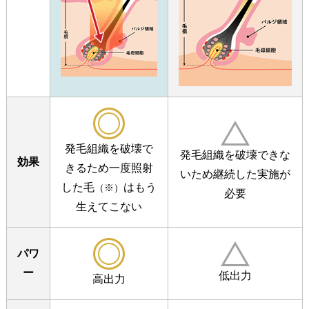
発毛組織を破壊で
発毛組織を破壊できな
効果
きるため
一度照射
いため
継続した実施が
した毛
はもう
（※）
必要
生えてこない
パワ
ー
低出力
高出力