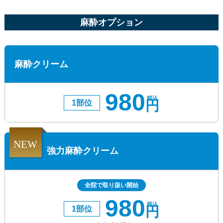
麻酔オプション
麻酔クリーム
980
税込
円
1部位
NEW
強力麻酔クリーム
全院で取り扱い開始
980
税込
円
1部位