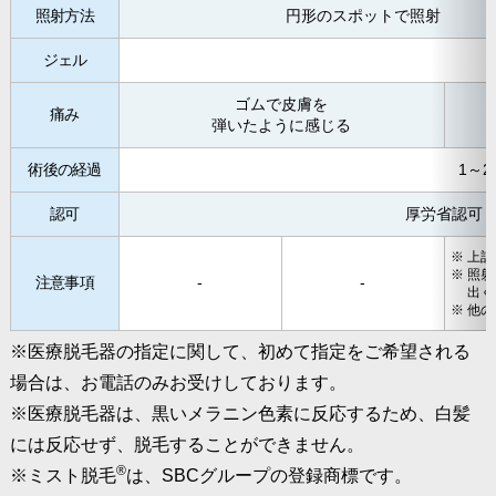
照射方法
円形のスポットで照射
ジェル
ゴムで皮膚を
痛み
弾いたように感じる
術後の経過
1～
認可
厚労省認可
上記
照射
注意事項
-
-
出く
他の
※医療脱毛器の指定に関して、初めて指定をご希望される
場合は、お電話のみお受けしております。
※医療脱毛器は、黒いメラニン色素に反応するため、白髪
には反応せず、脱毛することができません。
®
※ミスト脱毛
は、SBCグループの登録商標です。