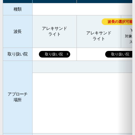
種類
波長の選択可能
アレキサンド
Y
波長
アレキサンド
ライト
対象
ライト
ス
取り扱い院
取り扱い院
取り扱い院
アプローチ
場所