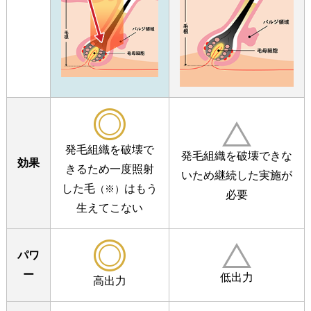
発毛組織を破壊で
発毛組織を破壊できな
効果
きるため
一度照射
いため
継続した実施が
した毛
はもう
（※）
必要
生えてこない
パワ
ー
低出力
高出力