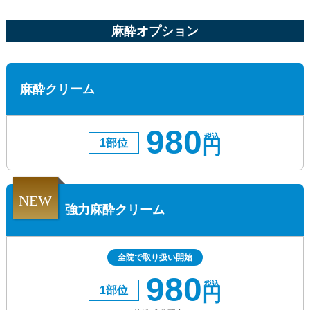
麻酔オプション
麻酔クリーム
980
税込
円
1部位
NEW
強力麻酔クリーム
全院で取り扱い開始
980
税込
円
1部位