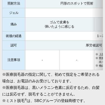
照射方法
円形のスポットで照射
ジェル
ゴムで皮膚を
痛み
弾いたように感じる
術後の経過
1～
認可
厚労省認可
上記
照射
注意事項
-
-
出く
他の
※医療脱毛器の指定に関して、初めて指定をご希望される
場合は、お電話のみお受けしております。
※医療脱毛器は、黒いメラニン色素に反応するため、白髪
には反応せず、脱毛することができません。
®
※ミスト脱毛
は、SBCグループの登録商標です。