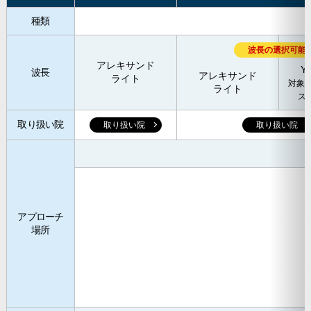
種類
波長の選択可能
アレキサンド
Y
波長
アレキサンド
ライト
対象
ライト
ス
取り扱い院
取り扱い院
取り扱い院
アプローチ
場所