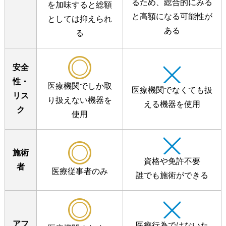
るため、
総合的にみる
を加味すると
総額
と高額になる
可能性が
としては抑えられ
ある
る
安全
性・
医療機関でしか取
医療機関でなくても扱
リス
り扱えない
機器を
える
機器を使用
ク
使用
施術
資格や免許不要
者
医療従事者のみ
誰でも施術ができる
アフ
医療行為ではないた