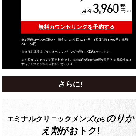
無料カウンセリングを予約する
※1 医療ローン54回払い（頭金なし、初回4,334円、2回目以降3,960円）総額
237,974円
※全身熱破壊式プランはカウンセリングの際にご案内いたします。
※初回カウンセリング限定料金です。※自由診療のため保険適用外 ※掲載料金は
予告なく変更される場合がございます。
さらに!
のりか
エミナルクリニックメンズ
なら
え割
がおトク!