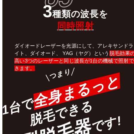
3
種類
の
波長
を
同時照射
ダイオードレーザーを光源にして、アレキサンドラ
イト、ダイオード、 YAG（ヤグ）という
脱毛効果
高い3つのレーザーと同じ波長が1台の機械で照射で
きます。
つまり
全身まるっと
1台で
脱毛できる
です!