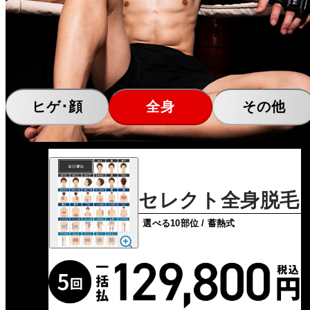
ヒゲ･顔
全身
その他
セレクト全身脱毛
選べる10部位 / 蓄熱式