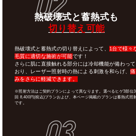
02
熱破壊式
と
蓄熱式
も
切り替え可能
熱破壊式と蓄熱式の切り替えによって、
1台で様々
毛質に適切な施術が可能
です！
さらに肌に直接触れる部分には冷却機能が備わって
おり、レーザー照射時の熱による刺激を和らげ、
痛
みをさらに軽減できます。
※照射方法はご契約プランによって異なります。選べるヒゲ3部位3
回 8,400円(税込)プランおよび、本ページ掲載のプランは蓄熱式照
です。
03