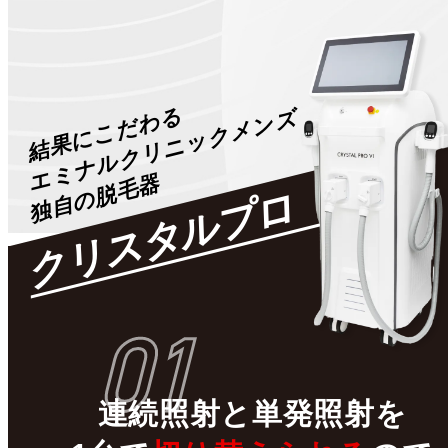
結果にこだわる
エミナルクリニックメンズ
独自の脱毛器
クリスタルプロ
01
連続照射
と
単発照射
を