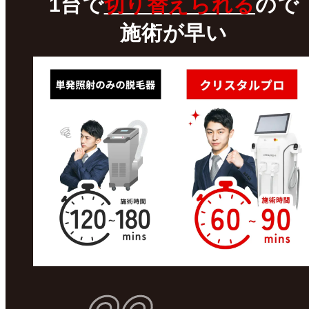
1台で
切り替えられる
ので
施術が早い