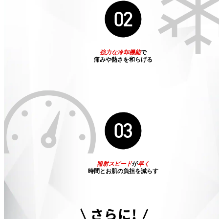
02
強力な冷却機能
で
痛みや熱さを和らげる
03
照射スピード
が
早く
時間とお肌の負担を減らす