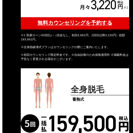
無料カウンセリングを予約する
※1 医療ローン60回払い（頭金なし、初回3,681円、2回目以降3,220円）総額
193,661円。
※全身熱破壊式プランはカウンセリングの際にご案内いたします。
※初回カウンセリング限定料金です。※自由診療のため保険適用外 ※掲載料金は
予告なく変更される場合がございます。
全身脱毛
蓄熱式