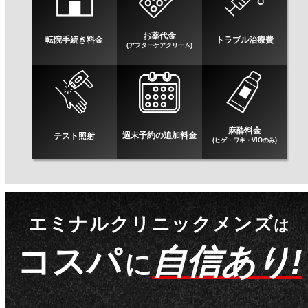
お薬代金
転院手続き料金
トラブル治療費
(アフターケアクリーム)
麻酔料金
週末予約の追加料金
テスト照射
(ヒゲ・ワキ・VIOのみ)
エミナルクリニックメンズ
は
コスパ
自信あり!
に