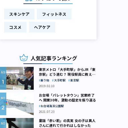
スキンケア
フィットネス
コスメ
ヘアケア
人気記事ランキング
東京メトロ「大手町駅」からJR「東
京駅」どう進む？ 現役駅員に教えて
もらいました
乗り物
大手町駅
東京駅
2019.02.10
お台場「パレットタウン」営業終了
へ 開業30年、激動の歴史を振り返る
お台場海浜公園駅
2021.07.23
童謡「赤い靴」の真実 女の子は異人
さんに連れて行かれはしなかった