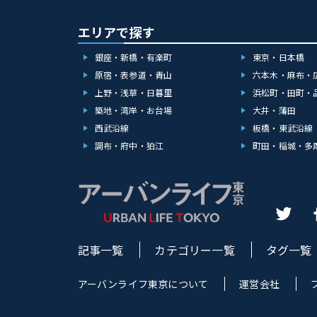
エリアで探す
銀座・新橋・有楽町
東京・日本橋
原宿・表参道・青山
六本木・麻布・
上野・浅草・日暮里
浜松町・田町・
築地・湾岸・お台場
大井・蒲田
西武沿線
板橋・東武沿線
調布・府中・狛江
町田・稲城・多
記事一覧
カテゴリー一覧
タグ一覧
アーバンライフ東京について
運営会社