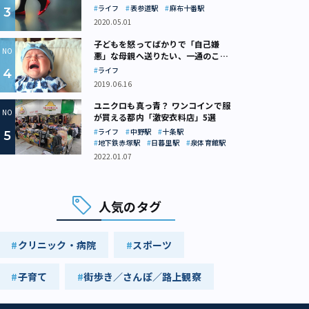
ライフ
表参道駅
麻布十番駅
2020.05.01
子どもを怒ってばかりで「自己嫌
悪」な母親へ送りたい、一通のここ
ろの処方箋
ライフ
2019.06.16
ユニクロも真っ青？ ワンコインで服
が買える都内「激安衣料店」5選
ライフ
中野駅
十条駅
地下鉄赤塚駅
日暮里駅
泉体育館駅
2022.01.07
人気のタグ
クリニック・病院
スポーツ
子育て
街歩き／さんぽ／路上観察