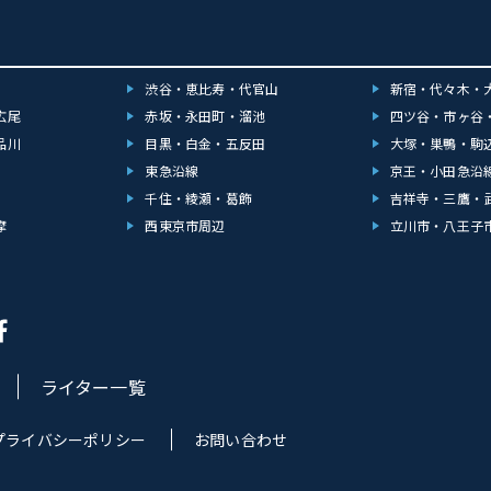
渋谷・恵比寿・代官山
新宿・代々木・
広尾
赤坂・永田町・溜池
四ツ谷・市ヶ谷
品川
目黒・白金・五反田
大塚・巣鴨・駒
東急沿線
京王・小田急沿
千住・綾瀬・葛飾
吉祥寺・三鷹・
摩
西東京市周辺
立川市・八王子
ライター一覧
プライバシーポリシー
お問い合わせ