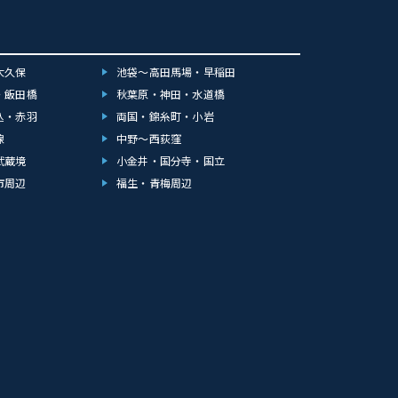
大久保
池袋～高田馬場・早稲田
・飯田橋
秋葉原・神田・水道橋
込・赤羽
両国・錦糸町・小岩
線
中野～西荻窪
武蔵境
小金井・国分寺・国立
市周辺
福生・青梅周辺