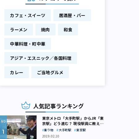
カフェ・スイーツ
居酒屋・バー
ラーメン
焼肉
和食
中華料理・町中華
アジア・エスニック／各国料理
カレー
ご当地グルメ
人気記事ランキング
東京メトロ「大手町駅」からJR「東
京駅」どう進む？ 現役駅員に教えて
もらいました
乗り物
大手町駅
東京駅
2019.02.10