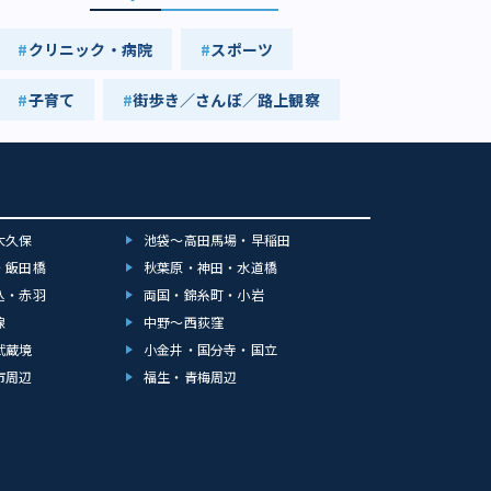
クリニック・病院
スポーツ
子育て
街歩き／さんぽ／路上観察
大久保
池袋～高田馬場・早稲田
・飯田橋
秋葉原・神田・水道橋
込・赤羽
両国・錦糸町・小岩
線
中野～西荻窪
武蔵境
小金井・国分寺・国立
市周辺
福生・青梅周辺