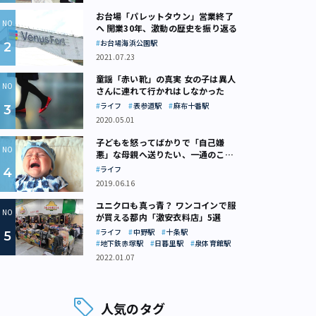
お台場「パレットタウン」営業終了
へ 開業30年、激動の歴史を振り返る
お台場海浜公園駅
2021.07.23
童謡「赤い靴」の真実 女の子は異人
さんに連れて行かれはしなかった
ライフ
表参道駅
麻布十番駅
2020.05.01
子どもを怒ってばかりで「自己嫌
悪」な母親へ送りたい、一通のここ
ろの処方箋
ライフ
2019.06.16
ユニクロも真っ青？ ワンコインで服
が買える都内「激安衣料店」5選
ライフ
中野駅
十条駅
地下鉄赤塚駅
日暮里駅
泉体育館駅
2022.01.07
人気のタグ