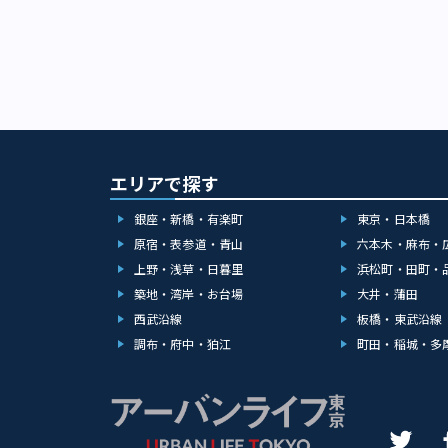
エリアで探す
銀座・新橋・有楽町
東京・日本橋
原宿・表参道・青山
六本木・麻布・
上野・浅草・日暮里
浜松町・田町・
築地・湾岸・お台場
大井・蒲田
西武沿線
板橋・東武沿線
調布・府中・狛江
町田・稲城・多