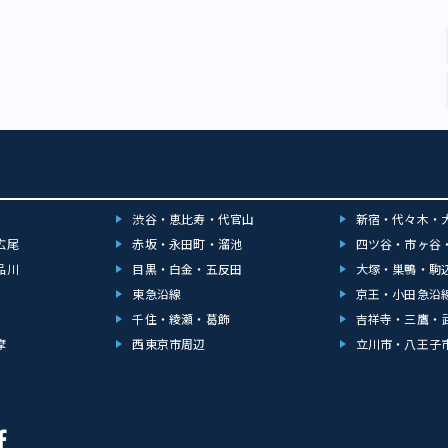
渋谷・恵比寿・代官山
新宿・代々木・
広尾
赤坂・永田町・溜池
四ツ谷・市ヶ谷
品川
目黒・白金・五反田
大塚・巣鴨・駒
東急沿線
京王・小田急沿
千住・綾瀬・葛飾
吉祥寺・三鷹・
摩
西東京市周辺
立川市・八王子