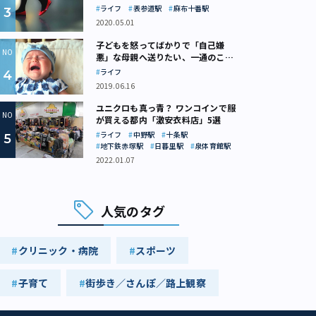
ライフ
表参道駅
麻布十番駅
2020.05.01
子どもを怒ってばかりで「自己嫌
悪」な母親へ送りたい、一通のここ
ろの処方箋
ライフ
2019.06.16
ユニクロも真っ青？ ワンコインで服
が買える都内「激安衣料店」5選
ライフ
中野駅
十条駅
地下鉄赤塚駅
日暮里駅
泉体育館駅
2022.01.07
人気のタグ
クリニック・病院
スポーツ
子育て
街歩き／さんぽ／路上観察