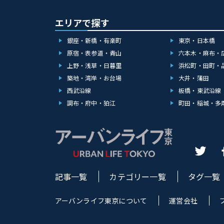
エリアで探す
銀座・新橋・有楽町
東京・日本橋
原宿・表参道・青山
六本木・麻布・
上野・浅草・日暮里
浜松町・田町・
築地・湾岸・お台場
大井・蒲田
西武沿線
板橋・東武沿線
調布・府中・狛江
町田・稲城・多
記事一覧
カテゴリー一覧
タグ一覧
アーバンライフ東京について
運営会社