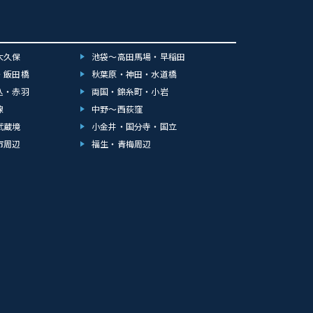
大久保
池袋～高田馬場・早稲田
・飯田橋
秋葉原・神田・水道橋
込・赤羽
両国・錦糸町・小岩
線
中野～西荻窪
武蔵境
小金井・国分寺・国立
市周辺
福生・青梅周辺