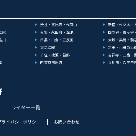
渋谷・恵比寿・代官山
新宿・代々木・
広尾
赤坂・永田町・溜池
四ツ谷・市ヶ谷
品川
目黒・白金・五反田
大塚・巣鴨・駒
東急沿線
京王・小田急沿
千住・綾瀬・葛飾
吉祥寺・三鷹・
摩
西東京市周辺
立川市・八王子
ライター一覧
プライバシーポリシー
お問い合わせ