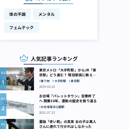
体の不調
メンタル
フェムテック
人気記事ランキング
東京メトロ「大手町駅」からJR「東
京駅」どう進む？ 現役駅員に教えて
もらいました
乗り物
大手町駅
東京駅
2019.02.10
お台場「パレットタウン」営業終了
へ 開業30年、激動の歴史を振り返る
お台場海浜公園駅
2021.07.23
童謡「赤い靴」の真実 女の子は異人
さんに連れて行かれはしなかった