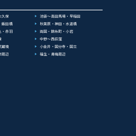
大久保
池袋～高田馬場・早稲田
・飯田橋
秋葉原・神田・水道橋
込・赤羽
両国・錦糸町・小岩
線
中野～西荻窪
武蔵境
小金井・国分寺・国立
市周辺
福生・青梅周辺