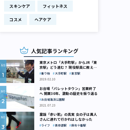
スキンケア
フィットネス
コスメ
ヘアケア
人気記事ランキング
東京メトロ「大手町駅」からJR「東
京駅」どう進む？ 現役駅員に教えて
もらいました
乗り物
大手町駅
東京駅
2019.02.10
お台場「パレットタウン」営業終了
へ 開業30年、激動の歴史を振り返る
お台場海浜公園駅
2021.07.23
童謡「赤い靴」の真実 女の子は異人
さんに連れて行かれはしなかった
ライフ
表参道駅
麻布十番駅