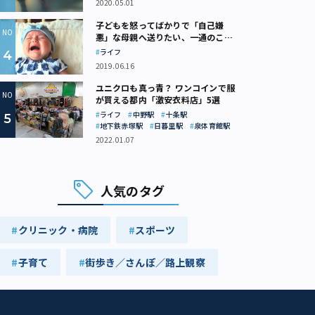
2020.05.01
子どもを怒ってばかりで「自己嫌
悪」な母親へ送りたい、一通のここ
ろの処方箋
ライフ
2019.06.16
ユニクロも真っ青？ ワンコインで服
が買える都内「激安衣料店」5選
ライフ
中野駅
十条駅
地下鉄赤塚駅
日暮里駅
泉体育館駅
2022.01.07
人気のタグ
クリニック・病院
スポーツ
子育て
街歩き／さんぽ／路上観察