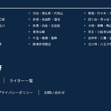
渋谷・恵比寿・代官山
新宿・代々木・
広尾
赤坂・永田町・溜池
四ツ谷・市ヶ谷
品川
目黒・白金・五反田
大塚・巣鴨・駒
東急沿線
京王・小田急沿
千住・綾瀬・葛飾
吉祥寺・三鷹・
摩
西東京市周辺
立川市・八王子
ライター一覧
プライバシーポリシー
お問い合わせ