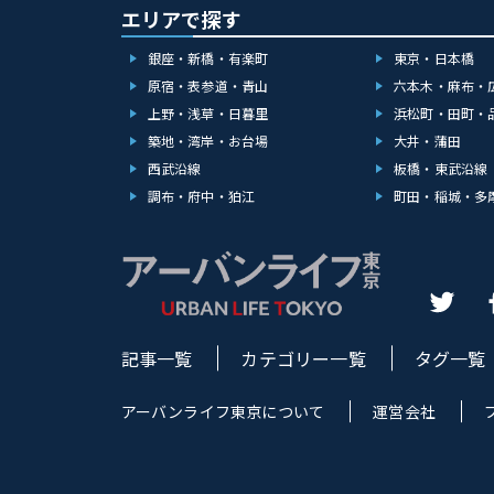
エリアで探す
銀座・新橋・有楽町
東京・日本橋
原宿・表参道・青山
六本木・麻布・
上野・浅草・日暮里
浜松町・田町・
築地・湾岸・お台場
大井・蒲田
西武沿線
板橋・東武沿線
調布・府中・狛江
町田・稲城・多
記事一覧
カテゴリー一覧
タグ一覧
アーバンライフ東京について
運営会社